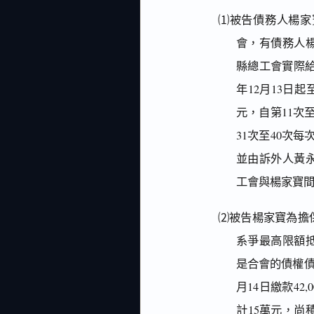
⑴被告債務人楊家寶
會，有債務人
縣總工會實際給付
年12月13日起
元，自第11次至
31次至40次每次
並由訴外人黃
工會與楊家寶
⑵被告楊家寶為擔保上
系爭最高限額
是合會的債權債務
月14日繳款42,
計15萬元，尚