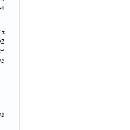
及利
抵
經
是
總
縣總