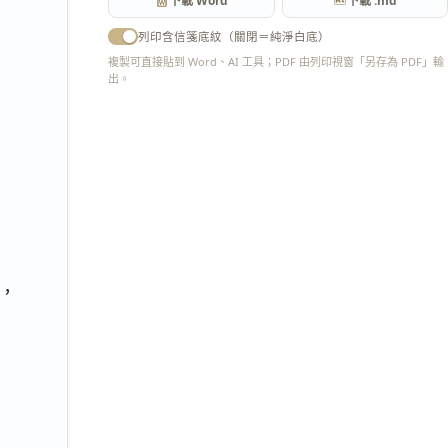
下載 Word
下載 .md
列印含信箋底紋（關閉＝純淨白底）
複製可直接貼到 Word、AI 工具；PDF 由列印視窗「另存為 PDF」輸
出。
匯出 PDF
，