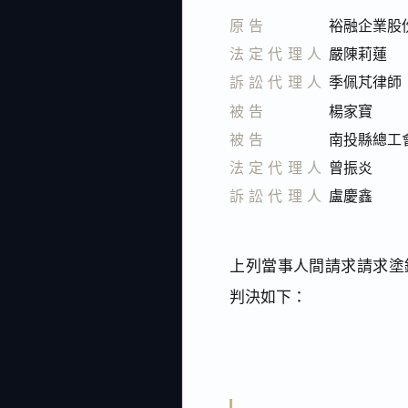
原告
裕融企業股
法定代理人
嚴陳莉蓮
訴訟代理人
季佩芃律師
被告
楊家寶
被告
南投縣總工
法定代理人
曾振炎
訴訟代理人
盧慶鑫
上列當事人間請求請求塗銷
判決如下：