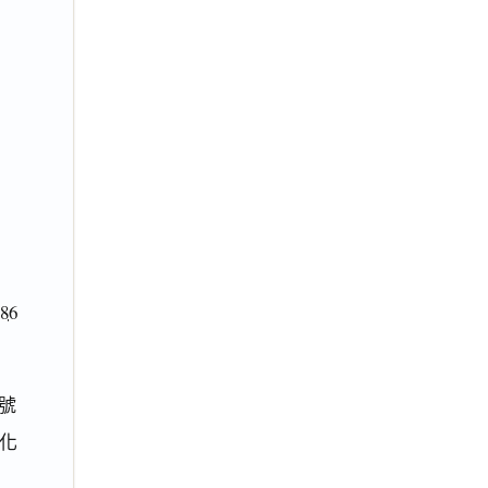
86
號
彰化