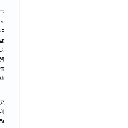
（下
償。
號建
限額
之
資
被告
總
又
利
執