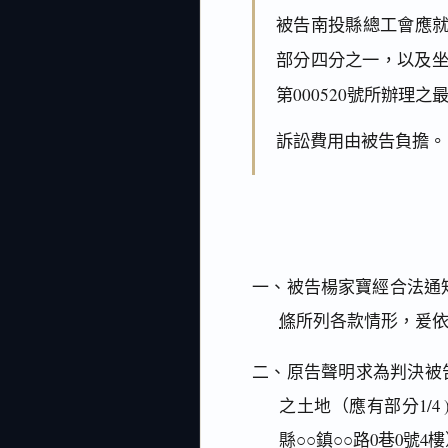
被告南投縣總工會應就
部分四分之一，以及坐
第000520號所辦理
訴訟費用由被告負擔。
一、被告楊家寶經合法通
條
所列各款情形，爰
二、原告聲明求為判決被告
之土地（應有部分1/
縣○○鎮○○路0巷0