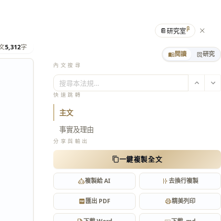
β
📔
研究室
文
5,312
字
閱讀
研究
內文搜尋
搜尋本法規…
快速跳轉
主文
事實及理由
分享與輸出
一鍵複製全文
複製給 AI
去換行複製
匯出 PDF
精美列印