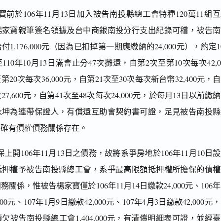
前於106年11月13日加入被告南投縣總工會特種120萬11組
楊家寶親筆簽名領據及台中商銀南投分行支出紀錄可稽，被告南
1,176,000元（因為已扣掉第一期應繳納的24,000元），約定1
至110年10月13日滿會止分47次攤還，自第2次至第10次每次42,0
第20次每次36,000元，自第21次至30次每次新台幣32,400元，
27,600元，自第41次至48次每次24,000元，於每月13日以前繳
永坤為連帶保證人，有償還互助會契約書可證，足見被告南投縣
間確有債權債務關係存在。
開106年11月13日之債務，故將系爭房地於106年11月10日
抵押權予被告南投縣總工會，系爭最高限額抵押權所擔保的債權
關係，惟被告楊家寳僅於106年11月14日繳款24,000元、106年
000元、107年1月9日繳款42,000元、107年4月3日繳款42,000元
積欠被告南投縣總工會1,404,000元，有清償明細表可證，並經