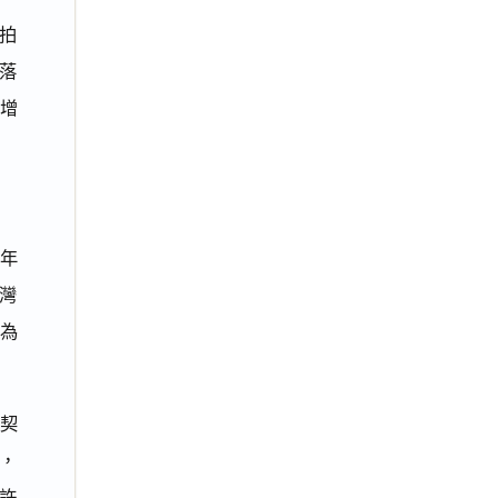
之拍
落
暨增
7年
臺灣
信為
契
，
許