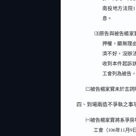
南投地方法院11
息。
⑶原告與被告楊家
押權，顯無理
濟不好，沒辦
收到本件起訴
工會列為被告
㈡被告楊家寳未於言詞
四、到場兩造不爭執之事
㈠被告楊家寶將系爭房地
工會（106年11月9