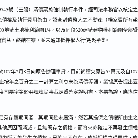
49745號（壬股）清償票款強制執行事件，經司法事務官以核定
先債權及執行費用為由，認查封債務人之不動產（楊家寶所有坐
000地號土地權利範圍1/4，以及同段320建號建物權利範圍全部
賣實益，終結在案，並未通知抵押權人行使抵押權。
107年2月8日向原告辦理車貸，目前尚積欠原告55萬元及自10
日止按年息百分之二十計算之利息未為清償等語，業據原告提出
年度司票字第8944號號民事裁定暨確定證明書、本票為證，應堪
定有存續期間者，其期間雖未屆滿，然若其擔保之債權所由生之
其他原因而消滅，且無既存之債權，而將來亦確定不再發生債權
間內所可能發生之債權，已確定不存在，依抵押權之從屬性，應