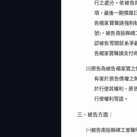
行之處分。依被告
項，最後一期償還日
告楊家寶聲請強制執
號)，被告南投縣
認被告等間就系爭
告楊家寶聲請支付
㈢原告為被告楊家寶之
有害於原告債權之
於行使其權利，原
行使權利等語。
三、被告方面：
㈠被告南投縣總工會聲