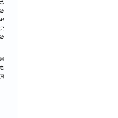
款
對被
45
足
被
屬
怠
寳