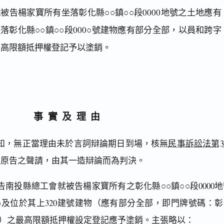
被告楊家寶所有坐落彰化縣○○鎮○○段0000地號之土地應有
落彰化縣○○鎮○○段000○號建物應有部分全部，以員和跨字
之最高限額抵押權登記予以塗銷。
事實及理由
知，無正當理由未於言詞辯論期日到場，核無
民事訴訟法第3
依原告之聲請，由其一造辯論而為判決。
南投縣總工會就被告楊家寶所有之彰化縣○○鎮○○段0000地
4 )及位於其上320建號建物（應有部分全部，即門牌號碼：
號4樓）之最高限額抵押權設定登記應予塗銷。主張略以：