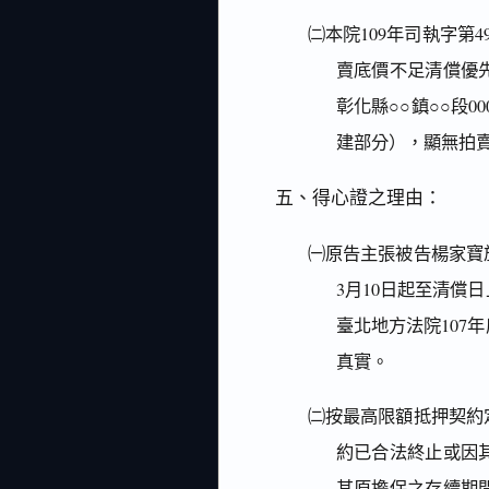
㈡本院109年司執字第
賣底價不足清償優
彰化縣○○鎮○○段0
建部分），顯無拍
五、得心證之理由：
㈠原告主張被告楊家寶於
3月10日起至清償
臺北地方法院107
真實。
㈡按最高限額抵押契約
約已合法終止或因
其原擔保之存續期