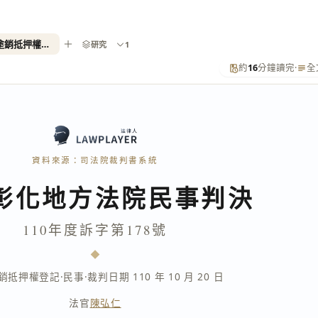
110年度訴字第178號（請求塗銷抵押權登記）
研究
1
約
16
分鐘讀完
·
全
資料來源：司法院裁判書系統
彰化地方法院民事判決
110年度訴字第178號
銷抵押權登記
·
民事
·
裁判日期 110 年 10 月 20 日
法官
陳弘仁