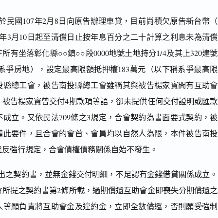
於民國107年2月8日向原告辦理車貸，目前尚積欠原告新台幣
07年3月10日起至清償日止按年息百分之二十計算之利息未為清
有坐落彰化縣○○鎮○○段0000地號土地持分1/4及其上320建
稱系爭房地），設定最高限額抵押權183萬元（以下稱系爭最高
投縣總工會，被告南投縣總工會雖稱其與被告楊家寶間有互助會
，被告楊家寶曾交付4期款項等語，卻未提供任何交付證明或匯款
成立。又依民法709條之3規定，合會契約為書面要式契約，
備此要件，且合會的會首、會員均以自然人為限，本件被告南投
違反強行規定，合會債權債務關係自始不發生。
出之契約書，並無金錢交付明細，不足認有金錢借貸關係成立。
會所提之契約書第2條所載，過期償還互助會金即喪失分期償還之
人等願負責將互助會金及違約金，立即全數償還，否則願受強制