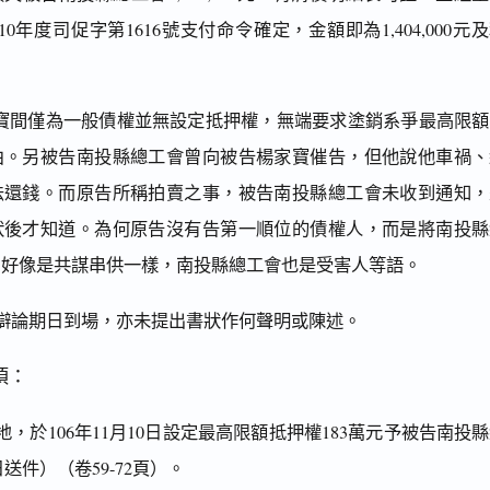
0年度司促字第1616號支付命令確定，金額即為1,404,000元
寶間僅為一般債權並無設定抵押權，無端要求塗銷系爭最高限額
由。另被告南投縣總工會曾向被告楊家寶催告，但他說他車禍、
法還錢。而原告所稱拍賣之事，被告南投縣總工會未收到通知，
狀後才知道。為何原告沒有告第一順位的債權人，而是將南投縣
，好像是共謀串供一樣，南投縣總工會也是受害人等語。
辯論期日到場，亦未提出書狀作何聲明或陳述。
項：
，於106年11月10日設定最高限額抵押權183萬元予被告南投
日送件）（卷59-72頁）。