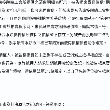
南投縣總工會所提供之清償明細表所示，被告楊家寶僅償還4期
為107年4月3日，迄今未再償還，但卻未見被告南投縣總工會
行，且原告向鈞院聲請拍賣系爭房地（109年度司執壬字第497
總工會於拍賣程序時，未參與拍賣亦無陳報債權，顯與常情不符，
最高限額抵押權所擔保之債權並不存在。另被告南投縣總工會對
命令，系爭最高限額抵押權已有結算而使得債權債務關係確定。
債權人，被告楊家寶如未塗銷不存在或已消滅之抵押權設定，自
無償行為，應許抵押人請求塗銷抵押權設定登記，惟被告楊家寶
告為保全債權，得依
民法第242條
規定，以自己名義代位被告楊家
明求為判決原告之訴駁回。答辯略以：