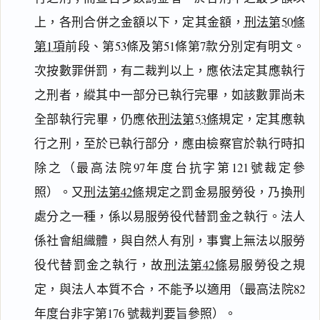
上，各刑合併之金額以下，定其金額，
刑法第50條
第1項
前段、第53條及第51條第7款分別定有明文。
次按數罪併罰，有二裁判以上，應依法定其應執行
之刑者，縱其中一部分已執行完畢，如該數罪尚未
全部執行完畢，仍應依
刑法第53條
規定，定其應執
行之刑，至於已執行部分，應由檢察官於執行時扣
除之（最高法院97年度台抗字第121號裁定參
照）。又
刑法第42條
規定之罰金易服勞役，乃換刑
處分之一種，係以易服勞役代替罰金之執行。法人
係社會組織體，與自然人有別，事實上無法以服勞
役代替罰金之執行，故
刑法第42條
易服勞役之規
定，與法人本質不合，不能予以適用（最高法院82
年度台非字第176 號裁判要旨參照）。