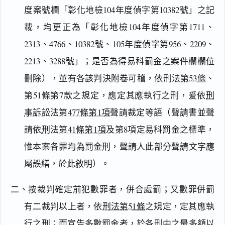
度案號欄「彰化地檢104年度偵字第10382號」之記
載，均更正為「彰化地檢104年度偵字第1711、
2313、4766、10382號、105年度偵字第956、2209、
2213、3288號」；是否為得易科罰金之案件欄欄位
刪除），並有各該判決附卷可稽，依
刑法第53條
、
第51條第7款之規定，應定其應執行之刑，爰依
刑
事訴訟法第477條第1項
聲請裁定等語（聲請書並聲
請依
刑法第41條第1項
及第8項定易科罰金之標準，
惟本案各罪均為罰金刑，聲請人此部分聲請文字應
屬誤繕，於此敘明）。
二、按裁判確定前犯數罪者，併合處罰；又數罪併罰
有二裁判以上者，依
刑法第51條
之規定，定其應執
行之刑；而宣告多數罰金者，於各刑中之最多額以