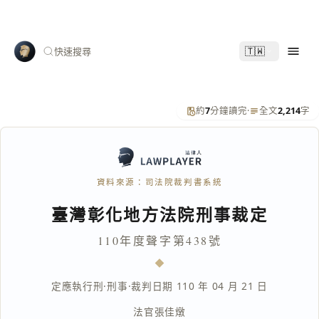
🇹🇼
快速搜尋
約
7
分鐘讀完
·
全文
2,214
字
資料來源：司法院裁判書系統
臺灣彰化地方法院刑事裁定
110年度聲字第438號
定應執行刑
·
刑事
·
裁判日期 110 年 04 月 21 日
法官
張佳燉