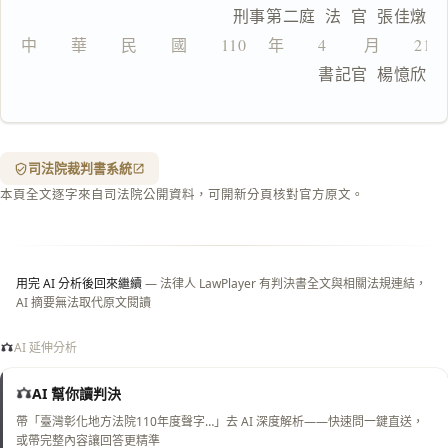
                    刑事第二庭  法  官  張佳燉
匯出 PDF
精美列印
中　　華　　民　　國　　110 　年　　4 　　月　　21
下載 Word
下載 .md
                                書記官  楊憶欣
列印
含信
箋底
紋
（關
司法院裁判書系統
閉＝
本頁全文逐字來自司法院公開資料，可開新分頁核對官方原文。
純淨
白
底）
用完 AI 分析後回來繼續
— 法律人 LawPlayer 有判決書全文與相關法規連結，
AI 摘要無法取代原文閱讀
AI 延伸分析
AI 幫你讀判決
帶「臺灣彰化地方法院110年度聲字…」去 AI 深度解析——快速問一鍵直送，
或帶完整內容讓回答更精準