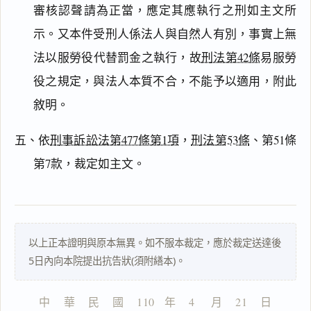
審核認聲請為正當，應定其應執行之刑如主文所
示。又本件受刑人係法人與自然人有別，事實上無
法以服勞役代替罰金之執行，故
刑法第42條
易服勞
主
文
役之規定，與法人本質不合，不能予以適用，附此
理
敘明。
由
五、依
刑事訴訟法第477條第1項
，
刑法第53條
、第51條
第7款，裁定如主文。
一
鍵
複
製
以上正本證明與原本無異。如不服本裁定，應於裁定送達後
全
5日內向本院提出抗告狀(須附繕本)。
文
複製給 AI
去換行複製
中    華    民    國    110   年    4     月    21    日