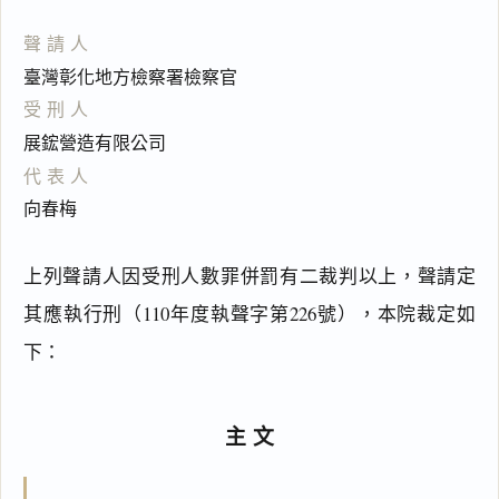
聲請人
臺灣彰化地方檢察署檢察官
受刑人
展鋐營造有限公司
代表人
向春梅
上列聲請人因受刑人數罪併罰有二裁判以上，聲請定
其應執行刑（110年度執聲字第226號），本院裁定如
下：
主文