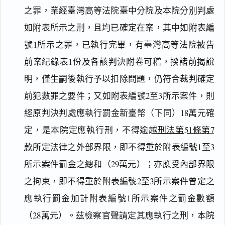
之罪，業經臺灣高等法院臺中分院及本院分別判處
如附表所示之刑，且均已確定在案，其中如附表編
號1所示之罪，已執行完畢，有臺灣高等法院被告
前案紀錄表1份及各該判決附卷可稽，揆諸前揭說
明，僅生嗣後執行予以扣除問題，仍符合裁判確定
前犯數罪之要件；又如附表編號2至3所示案件，則
經原判決判處應執行罰金新臺幣（下同）18萬元確
定，是本院定應執行刑，不得逾越
刑法第51條第7
款
所定法律之外部界限，即不得重於附表編號1至3
所示案件罰金之總和（29萬元）；亦應受內部界限
閱讀
研究
之拘束，即不得重於附表編號2至3所示案件曾定之
應執行罰金加計附表編號1所示案件之罰金數額
（28萬元）。茲檢察官聲請定其應執行之刑，本院
搜尋本