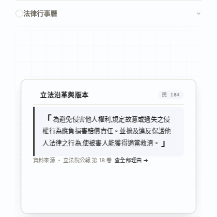
法律行事曆
立法沿革與版本
民 184
「
為避免侵害他人權利,規定故意或過失之侵
權行為應負損害賠償責任。並擴及違反保護他
」
人法律之行為,使被害人能獲得適當救濟。
資料來源 ・ 立法院公報 第 18 卷
查全部理由 →