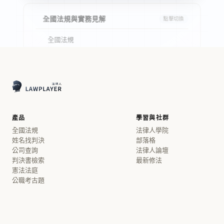
全國法規與實務見解
點擊切換
全國法規
大法官解釋
判決書
精選判決
大法庭裁定
產品
學習與社群
法院決議
全國法規
法律人學院
姓名找判決
部落格
司法判例
公司查詢
法律人論壇
法律座談會
判決書檢索
最新修法
憲法法庭
政府函釋
公職考古題