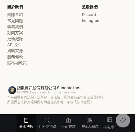
關於我們
追蹤我們
團隊介紹
Discord
常見問題
Instagram
查看全部 →
聯絡我們
訂閱方案
正
更新紀錄
API 文件
正
案件管理
資料來源
8 歲
服務條款
隱私權政策
113 訴 1234
審理
車禍損害賠償
客戶 · 林○○
112 勞 89
結案
指數資訊股份有限公司 Suodata Inc.
資遣費爭議
增
© 2026 LawPlayer. All rights reserved.
客戶 · 張○○
本平台整合司法院、法務部、立法院、經濟部商業司合法公開資料；
所提供之法律資訊與所有內容僅供參考，不構成法律意見。
113 上訴 2345
上
修正
詐欺案件
客戶 · 陳○○
113 簡上 67
撤銷
全國法規
姓名找判決
公司查詢
法律人學院
研究室
消保法違反
客戶 · 吳○○
修正