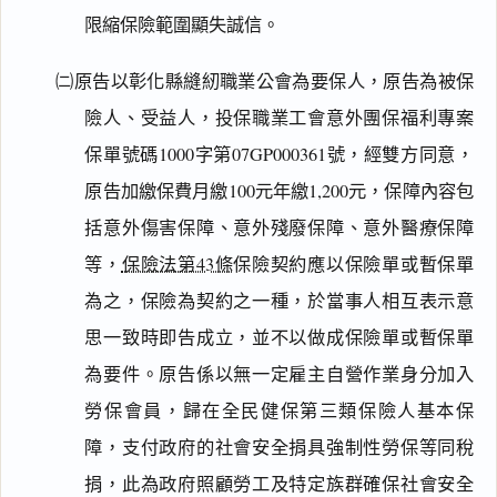
限縮保險範圍顯失誠信。
㈡原告以彰化縣縫紉職業公會為要保人，原告為被保
險人、受益人，投保職業工會意外團保福利專案
保單號碼1000字第07GP000361號，經雙方同意，
原告加繳保費月繳100元年繳1,200元，保障內容包
括意外傷害保障、意外殘廢保障、意外醫療保障
等，
保險法第43條
保險契約應以保險單或暫保單
為之，保險為契約之一種，於當事人相互表示意
思一致時即告成立，並不以做成保險單或暫保單
為要件。原告係以無一定雇主自營作業身分加入
勞保會員，歸在全民健保第三類保險人基本保
障，支付政府的社會安全捐具強制性勞保等同稅
捐，此為政府照顧勞工及特定族群確保社會安全