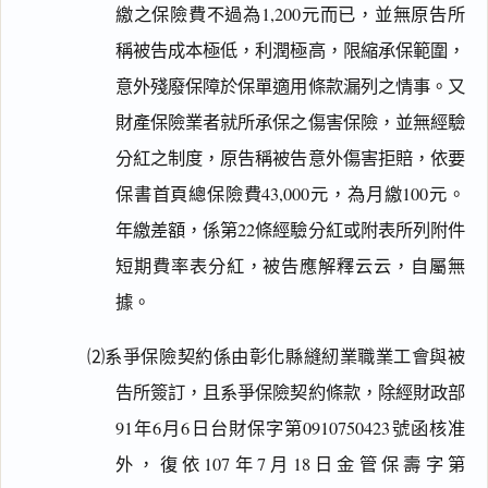
繳之保險費不過為1,200元而已，並無原告所
稱被告成本極低，利潤極高，限縮承保範圍，
意外殘廢保障於保單適用條款漏列之情事。又
財產保險業者就所承保之傷害保險，並無經驗
分紅之制度，原告稱被告意外傷害拒賠，依要
保書首頁總保險費43,000元，為月繳100元。
年繳差額，係第22條經驗分紅或附表所列附件
短期費率表分紅，被告應解釋云云，自屬無
據。
⑵系爭保險契約係由彰化縣縫紉業職業工會與被
告所簽訂，且系爭保險契約條款，除經財政部
91年6月6日台財保字第0910750423號函核准
外，復依107年7月18日金管保壽字第
閱讀
研究