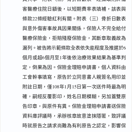
害醫療住院日額後，以短期費率表填補，該表與
條款22條經驗紅利有關。附表（三）骨折日數表
與意外傷害事故具因果關係，保險人不完全給付
醫療保險金，拒賠殘廢保險金，其斷章取義故為
漏列。被告將示範條款全表依失能程度及推遲於6
個月或超6個月至1年後依治療效果結果為基準判
定，倒果為因。保險金理賠申請書，個人資料由
工會幹事填寫，原告於立同意書人親簽名用印並
附註日期，僅108年1月15日第一次送件時最為明
確，嗣經反覆影印，姓名日期模糊，另加蓋雙原
告印章，與原件有異。保險金理賠申請書送保險
資料庫評議時，承辦核章故意塗抹隱匿，致評議
時就原告之請求尚難為有利原告之認定，影響保