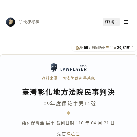
🇹🇼
快速搜尋
約
60
分鐘讀完
·
全文
20,319
字
資料來源：司法院裁判書系統
臺灣彰化地方法院民事判決
109年度保險字第14號
給付保險金
·
民事
·
裁判日期 110 年 04 月 21 日
法官
陳弘仁