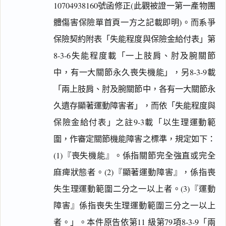
10704938160號函修正(此觀被證一第一產物團
體傷害保險單首頁一方之記載即明)。而系爭
保險契約附表「失能程度與保險金給付表」第
搜尋本
8-3-6失能程度載「一上肢肩、肘及腕關節
中，有一大關節永久喪失機能」，另8-3-9載
「兩上肢肩、肘及腕關節中，各有一大關節永
主
久遺存顯著運動障害者」，而依「失能程度與
文
保險金給付表」之註9-3載「以生理運動範
事
圍，作審定關節機能障害之標準，規定如下：
實
及
(1)『喪失機能』。係指關節完全強直或完全
理
麻痺狀態者。(2)『顯著運動障害』，係指喪
由
失生理運動範圍二分之一以上者。(3)『運動
障害』係指喪失生理運動範圍三分之一以上
者。」。本件原告依第11 級第79項8-3-9「兩