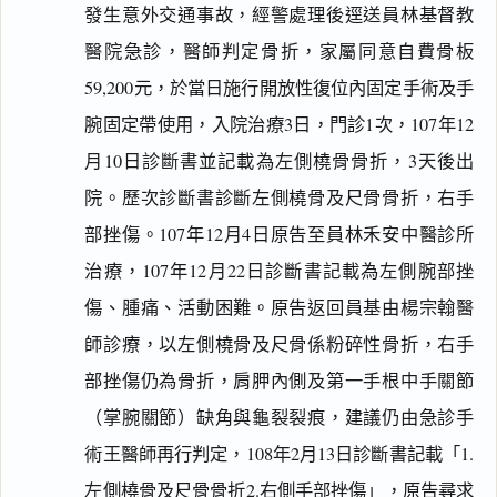
發生意外交通事故，經警處理後逕送員林基督教
醫院急診，醫師判定骨折，家屬同意自費骨板
59,200元，於當日施行開放性復位內固定手術及手
腕固定帶使用，入院治療3日，門診1次，107年12
月10日診斷書並記載為左側橈骨骨折，3天後出
院。歷次診斷書診斷左側橈骨及尺骨骨折，右手
部挫傷。107年12月4日原告至員林禾安中醫診所
治療，107年12月22日診斷書記載為左側腕部挫
傷、腫痛、活動困難。原告返回員基由楊宗翰醫
師診療，以左側橈骨及尺骨係粉碎性骨折，右手
部挫傷仍為骨折，肩胛內側及第一手根中手關節
（掌腕關節）缺角與龜裂裂痕，建議仍由急診手
術王醫師再行判定，108年2月13日診斷書記載「1.
左側橈骨及尺骨骨折2.右側手部挫傷」，原告尋求