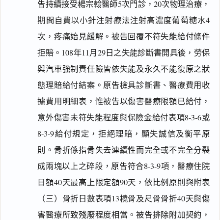
告持續接受楊宗翰醫師5次門診，20次物理治療，
期間自費以小針注射療法注射高濃度葡萄糖水4
次，疼痛始見緩解。被告回覆不符失能給付條件
拒賠。108年11月29日之失能診斷書開具後，勞保
與汽車強制責任險皆依失能及永久不能復原之狀
態理賠給付結案。原告檢具診斷書、醫療費用收
據費用明細表，惟被告以傷害醫療限額已給付，
意外傷害未符失能程度與保險金給付表項8-3-6或
8-3-9給付規定，拒絕理賠，顯失誠信及衡平原
則。骨折係指骨失去連續性而完全或不完全分裂
成兩塊以上之碎段，原告符合8-3-9項，醫療住院
日額40天最高上限定額90天，依比例原則與附表
（三）骨折日數表項13橈骨及尺骨骨折40天與傷
害醫療所致殘廢程度相當。被告排除附加契約，