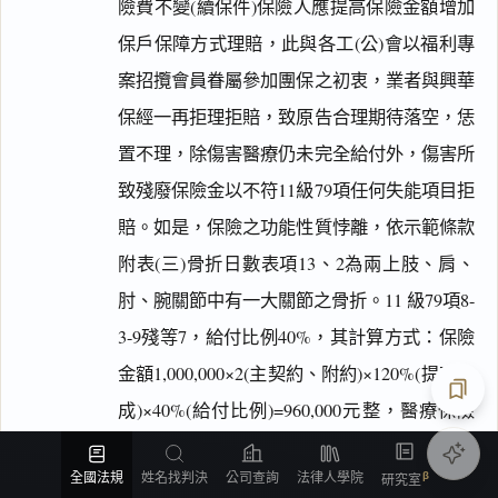
險費不變(續保件)保險人應提高保險金額增加
保戶保障方式理賠，此與各工(公)會以福利專
案招攬會員眷屬參加團保之初衷，業者與興華
保經一再拒理拒賠，致原告合理期待落空，恁
置不理，除傷害醫療仍未完全給付外，傷害所
致殘廢保險金以不符11級79項任何失能項目拒
賠。如是，保險之功能性質悖離，依示範條款
附表(三)骨折日數表項13、2為兩上肢、肩、
肘、腕關節中有一大關節之骨折。11 級79項8-
3-9殘等7，給付比例40%，其計算方式：保險
金額1,000,000×2(主契約、附約)×120%(提高二
成)×40%(給付比例)=960,000元整，醫療保險
匯出
金49,656元，傷害殘廢保險金960,000元，總計
全國法規
姓名找判決
公司查詢
法律人學院
研究室
1,009,656元云云，顯然與系爭保險契約之約定