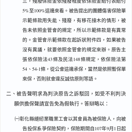
三，殘廢保險金依殘廢程度依保險金給付表給付
5%至100%這邊來看。被告提出的團體傷害保險單
示範條款用失能、殘廢，有移花接木的情形，被
告未依照金管會的規定，所以示範條款是有異常
的。金管會示範條款在起訴狀附件四，如果被告
沒有異議，就要依照金管會的規定來辦。原告主
張依保險法43條及民法148條規定，依保險法第
54、54-1條，從公會這邊承保，當然是依照暫保單
來保，否則就會違反誠信原則等語。
二、被告聲明求為判決原告之訴駁回，如受不利判決
願供擔保聲請宣告免為假執行。答辯略以：
㈠彰化縣縫紉業職業工會以其會員為被保險人，向被
告投保系爭保險契約，保險期間自107年9月1日起