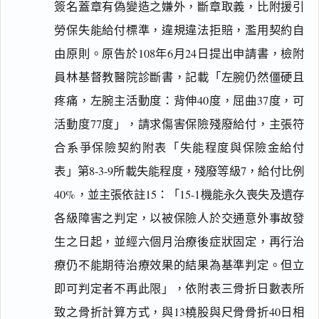
簽名蓋章有偽變造之嫌外，斷章取義，比附援引
勞保失能給付標準，違規違法拒賠，濫用契約自
由原則。原告於108年6月24日提出申請書，檢附
員林基督教醫院診斷書，記載「左腕仍然僵硬且
疼痛，左腕主活動度：背伸40度，屈曲37度，可
活動度77度」，請求傷害保險殘廢給付，主張符
合系爭保險契約附表「失能程度與保險金給付
表」第8-3-9所載失能程度，殘廢等級7，給付比例
40%，並主張依註15：「15-1機能永久喪失及遺存
各級障害之判定，以被保險人於交通意外事故發
生之日起，並經六個月治療後症狀固定，再行治
療仍不能期待治療效果的結果為基準判定。但立
即可判定者不再此限」，依附表三骨折日數表所
致之骨折計算方式，與13橈股與尺骨骨折40日相