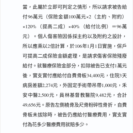
當，此屬於立即可判定之情形，所以請求被告給
付96萬元（保險金額100萬元×2（主約、附約）
×120%（提高二成）×40%（給付比例）＝96萬
元）。個人傷害險因係採主約以及附約之設計，
所以應乘以2倍計算，於106年1月1日實施，保戶
可提高二成保險金額處理，是請求傷害保險殘廢
給付。就醫療保險金部分，扣除被告已支付1萬元
後，實支實付應給付自費骨板34,400元，住院3天
病房差額2,274元，外固定手術帶吊帶1,000元，禾
安中醫2,500元，員林基督教醫院9,482元，合計
49,656元。原告左側橈骨及尺骨粉碎性骨折，自費
骨板未拔除時，被告仍應給付醫療費用，實支實
付為花多少醫療費用就賠多少。