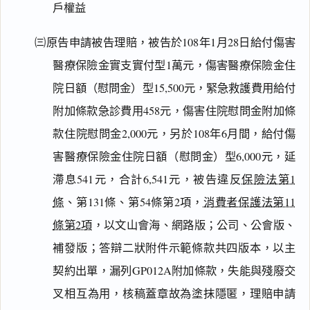
戶權益
㈢原告申請被告理賠，被告於108年1月28日給付傷害
醫療保險金實支實付型1萬元，傷害醫療保險金住
院日額（慰問金）型15,500元，緊急救護費用給付
附加條款急診費用458元，傷害住院慰問金附加條
款住院慰問金2,000元，另於108年6月間，給付傷
害醫療保險金住院日額（慰問金）型6,000元，延
滯息541元，合計6,541元，被告違反
保險法第1
條
、第131條、第54條第2項，
消費者保護法第11
條第2項
，以文山會海、網路版；公司、公會版、
補發版；答辯二狀附件示範條款共四版本，以主
契約出單，漏列GP012A附加條款，失能與殘廢交
叉相互為用，核稿蓋章故為塗抹隱匿，理賠申請