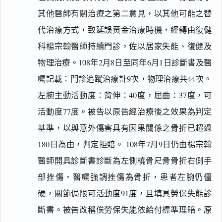
其他醫師有關治療之第二意見，以其他可能之替
代治療方式，致延誤黃金治療時機，經轉由復健
科楊宗翰醫師持續門診，佐以居家失能、復健及
物理治療。108年2月8日至同年6月1日診斷書及醫
囑記載：門診追蹤治療計9次，物理治療共44次。
左腕主動活動度：背伸：40度，屈曲：37度，可
活動度77度。被告以原告經治療後之效果為判定
基準，以與意外傷害具有因果關係之骨折已超過
180日為由，判定拒賠。 108年7月9日仍由楊宗翰
醫師開具診斷書診斷為左側橈骨尺骨骨折右側手
部挫傷，醫囑強調挫傷為骨折，患者左腕仍僵
硬，關節侷限可活動度91度，且填具勞保失能診
斷書。被告改稱俟勞保失能依給付標準理賠。原