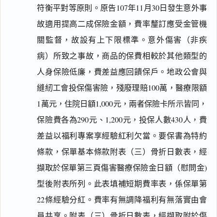
符衡平對等原則。原告107年11月30日發生意外事
故適用提高二成保險金額，費率釐訂應受金管機
關監督，故設有上下限標準。意外傷害（非疾
病）所致之事故，商品的保費相較於其他類型的
人身保險低廉，費差益應回饋保戶。地政公會與
縫紉工會投保傷害險，殘廢理賠100萬，醫療限額
1萬元，住院日額1,000元，兩者保險卡所示皆同，
保險費各為290元、1,200元，投保人數430人，費
差益以福利專案享經驗紅利欠當。要保書為特約
條款，保單基本條款附表（三）骨折日數表，經
擷取於保單第三頁傷害醫療保險金日額（慰問金)
型後附表所列。此表填補短期費率表，係保單第
22條經驗分紅。費率有無調降福利有無落實由會
員共享。附表（三）骨折日數表，經擷取附於傷