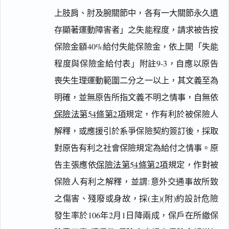
一
上肢肩、肘及腕關節中，各有一大關節永久遺
鍵
存顯著運動障害者」之失能程度，請求被告按
複
製
保險金額40%給付失能保險金，依上開「失能
全
文
程度與保險金給付表」附註9-3，自應以原告
喪失生理運動範圍二分之一以上，其文義至為
複製給 AI
去換行複製
明確，並無原告所指文義不明之情事，自無依
匯出 PDF
精美列印
保險法第54條第2項
規定，作有利於被保險人
下載 Word
下載 .md
解釋，或應援引於系爭保險契約簽訂後，採取
列印
對原告有利之社會保險規定為給付之情事。原
含信
箋底
告主張應依
保險法第54條第2項
規定，作對被
紋
（關
保險人有利之解釋，並謂:意外交通事故所致
閉＝
純淨
之傷害、殘廢或身故，採(主)(附)約設計危險
白
底）
發生率於106年2月1日降兩成，保戶在所繳保