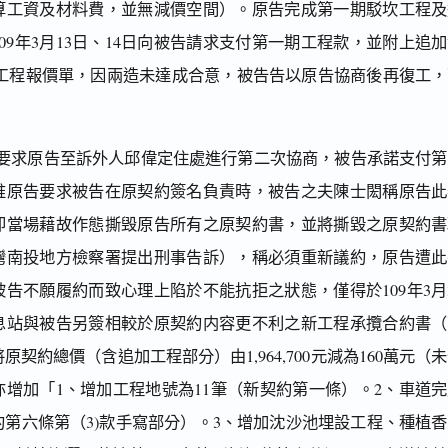
算工資及材料費，並無減價空間）。原告完成第一期駁坎工程及
09年3月13日、14日向被告請求支付第一期工程款，並附上追
之追加工程報價單，因兩造未達成合意，被告告以原告協商後再復工
8日要求原告至訴外人邱偉定住處進行第二次協商，被告承諾支付
，惟原告要求被告在原契約簽名負責時，被告之夫陳士閎稱原告此
即當場藉故作態撕毁原告所有之原契約書，並將撕毀之原契約書
灣南投地方檢察署提出刑事告訴），稱必須重新議約，原告遭此
告不願履約而致心理上陷於不能抗拒之狀態，僅得於109年3月
休息站與被告另簽相較於原契約内容更不利之新工程承攬合約書（
契約總價（含追加工程部分）由1,964,700元減為160萬元（
亦增加「1、增加工程地號為11筆（新契約第一條）。2、車道
第六條第（3)款手寫部分）。3、增加沈沙池埋設工程、種植