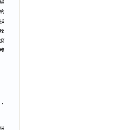
基穩
約
之損
毁原
2條
務
分，
0棵