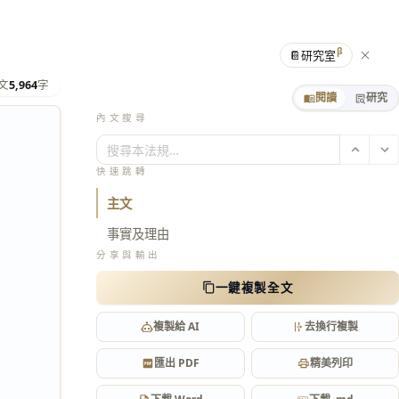
β
📔
研究室
文
5,964
字
閱讀
研究
內文搜尋
搜尋本法規…
快速跳轉
主文
事實及理由
分享與輸出
一鍵複製全文
複製給 AI
去換行複製
匯出 PDF
精美列印