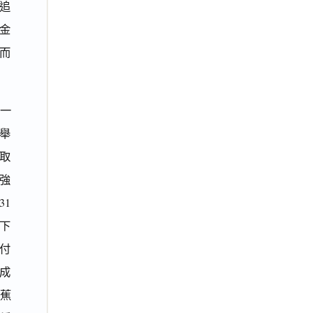
追
加金
，而
第一
舉
取
強
31
下
未付
完成
香蕉