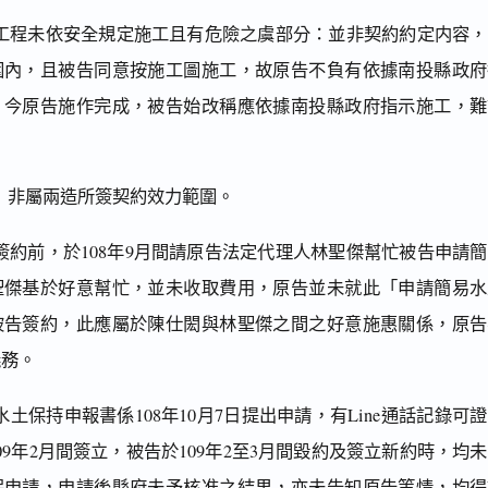
工程未依安全規定施工且有危險之虞部分：並非契約約定内容，
圍內，且被告同意按施工圖施工，故原告不負有依據南投縣政府
，今原告施作完成，被告始改稱應依據南投縣政府指示施工，難
。
」非屬兩造所簽契約效力範圍。
簽約前，於108年9月間請原告法定代理人林聖傑幫忙被告申請
聖傑基於好意幫忙，並未收取費用，原告並未就此「申請簡易水
被告簽約，此應屬於陳仕閎與林聖傑之間之好意施惠關係，原告
義務。
土保持申報書係108年10月7日提出申請，有Line通話記錄可
09年2月間簽立，被告於109年2至3月間毀約及簽立新約時，均
保申請，申請後縣府未予核准之結果，亦未告知原告等情，均得