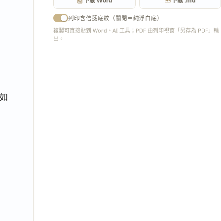
下載 Word
下載 .md
列印含信箋底紋（關閉＝純淨白底）
複製可直接貼到 Word、AI 工具；PDF 由列印視窗「另存為 PDF」輸
出。
匯出 PDF
如