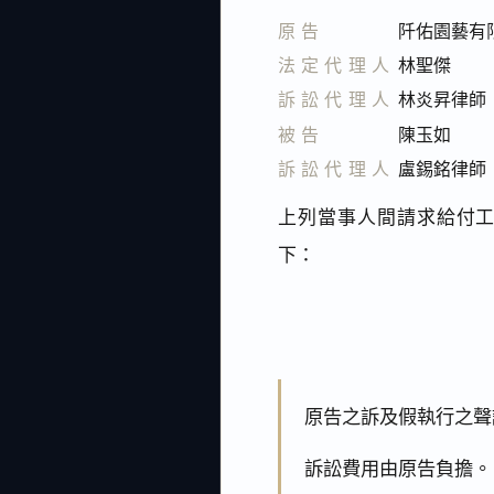
原告
阡佑園藝有
法定代理人
林聖傑
訴訟代理人
林炎昇律師
被告
陳玉如
訴訟代理人
盧錫銘律師
上列當事人間請求給付工
下：
原告之訴及假執行之聲
訴訟費用由原告負擔。