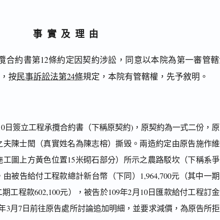
事實及理由
攬合約書第12條約定因契約涉訟，同意以本院為第一審管轄
），按
民事訴訟法第24條
規定，本院有管轄權，先予敘明。
月10日簽立工程承攬合約書（下稱原契約)，原契約為一式二份，
之夫陳士閎（真實姓名為陳志榕）撕毁。兩造約定由原告施作維
施工圖上方黃色位置15米砌石部分）所示之農路駁坎（下稱系爭
由被告給付工程款總計新台幣（下同）1,964,700元（其中一
元，二期工程款602,100元），被告於109年2月10日匯款給付工程訂金
9年3月7日前往原告處所討論追加明細，並要求減價，為原告所