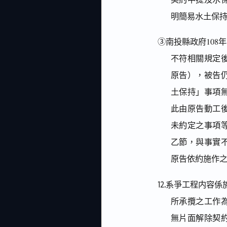
明簡易水土保
③南投縣政府108年
不符相關規定
原告），被告仍
土保持」事項
此由原告動工
未約定之事項
乙節，與事實
原告依約施作
⒓系爭工程内容係
所承攬之工作
無片面解除契約