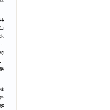
保持
知
水
，
約
」
稱
或
告
張解