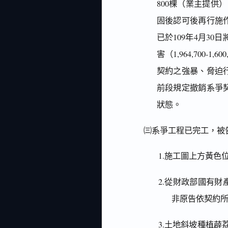
800棵（業主提供
固後認可後再行施
已於109年4月30
害（1,964,700-1
契約之強暴、脅迫
前段規定撤銷系爭
狀態。
㈢系爭工程已完工，被
1.施工圖上方黃色
2.從財政部國有財
非原告依契約
3.土地斜坡種植薜