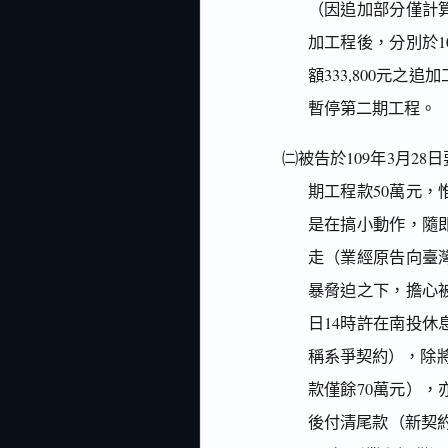
（因追加部分僅計
加工程後，分別於1
額333,800元
暫停第二期工程。
㈡被告於109年3月2
期工程款50萬元
是在搞小動作，隨
走（業經原告向臺
暴脅迫之下，擔心被
日14時許在南投
稱系爭契約），除將原
款僅餘70萬元），
後付清尾款（新契約