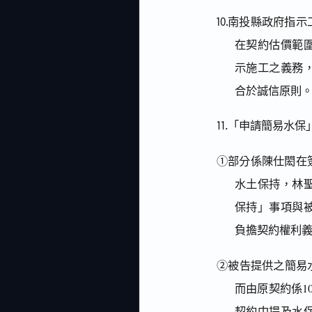
⒑南投縣政府指示
在契約估價範
示施工之義務
合於誠信原則
⒒「申請簡易水保
①部分係陳仕閎在
水土保持，林
保持」事項與
負擔契約權利
②被告提供之簡易水
而由原契約係1
契約中提及水