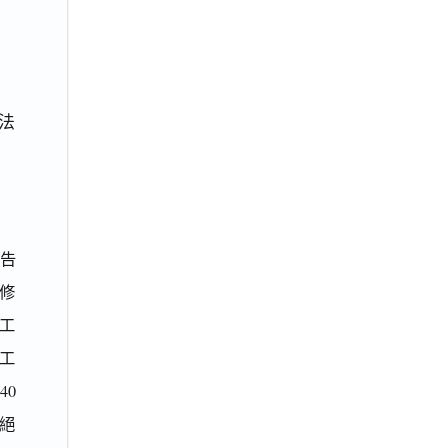
法
原告
修
工
期工
40
拒絕