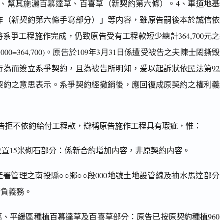
）、幫其施灑百慕達草、百喜草（新契約第六條）。4、車道地
作（新契約第六條手寫部分）」等内容，雖原告嗣後本於誠信依
日將系爭工程施作完成，仍致原告受有工程款短少總計364,700元
,600,000=364,700)。原告於109年3月31日係遭受被告之夫陳士閎撕
行為而簽立系爭契約，且為被告所明知，爰以起訴狀依
民法第9
契約之意思表示。系爭契約經撤銷後，應回復成原契約之權利義
告拒不依約給付工程款，辯稱原告施作工程具有瑕疵，惟：
位置15米砌石部分：係新合約增加内容，非原契約内容。
產署管理之南投縣○○鄉○○段000地號土地設管線及抽水馬達部
所負義務。
荔、平緩區種植百慕達草及百喜草部分：原告已按原契約種植96