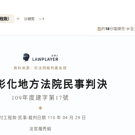
工程款）
研究
1
約
18
分鐘讀完
·
全
資料來源：司法院裁判書系統
彰化地方法院民事判決
109年度建字第17號
付工程款
·
民事
·
裁判日期 110 年 04 月 29 日
法官
羅秀緞