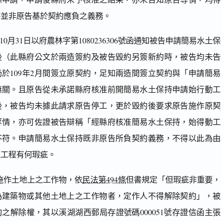
持並非原告基於契約應負之義務。
10月31日以府農林字第1080236306號函通知被告申請簡易水土
後（此縣府公文於兩造簽約及被告毀約另簽新約時，被告均未告
於109年2月間簽立原契約，足知兩造間簽立契約與「申請簡易
無關。且原告從未承諾縣府核准前開簡易水土保持申請始行動工
後，被告均未據此請求原告停工，更於毀約後要求原告施作原契
等情，亦可佐證被告辯稱「經縣府核准簡易水土保持，始得動工
不符。申請簡易水土保持既非原告所負契約義務，不得以此為由
之工程有何瑕疵。
施作土地上之工作物，依
民法第494條
但書規定「但瑕疵非重要，
為建築物或其他土地上之工作物者，定作人不得解除契約」，被
之解除權，其以溪湖湖西郵局存證號碼000051號存證信函主