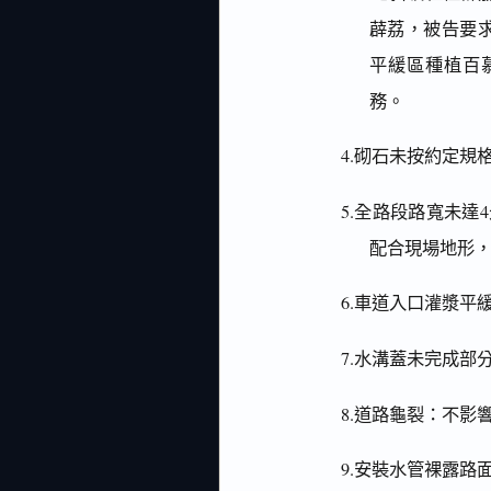
薜荔，被告要
平緩區種植百
務。
4.砌石未按約定規
5.全路段路寬未
配合現場地形
6.車道入口灌漿平
7.水溝蓋未完成部
8.道路龜裂：不
9.安裝水管裸露路