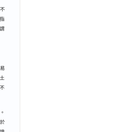
不
指
謂
簡易
土
不
證。
未於
證