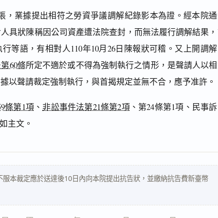
張，業據提出相符之勞資爭議調解紀錄影本為證。經本院通
對人具狀陳稱因公司資產遭法院查封，而無法履行調解結果，
行等語，有相對人110年10月26日陳報狀可稽。又上開調解
第60條
所定不適於或不得為強制執行之情形，是聲請人以相
，據以聲請裁定強制執行，與首揭規定並無不合，應予准許。
9條第1項
、
非訟事件法第21條第2項
、第24條第1項、民事
定如主文。
不服本裁定應於送達後10日內向本院提出抗告狀，並繳納抗告費新臺幣