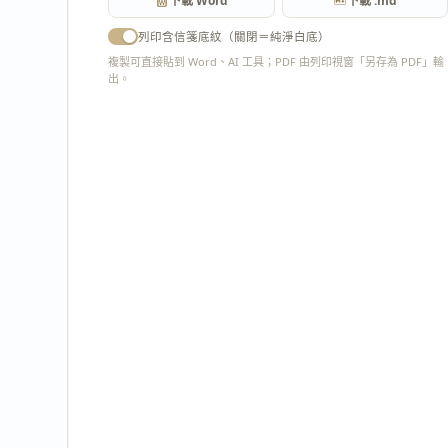
下載 Word
下載 .md
列印含信箋底紋（關閉＝純淨白底）
複製可直接貼到 Word、AI 工具；PDF 由列印視窗「另存為 PDF」輸
出。
匯出 PDF