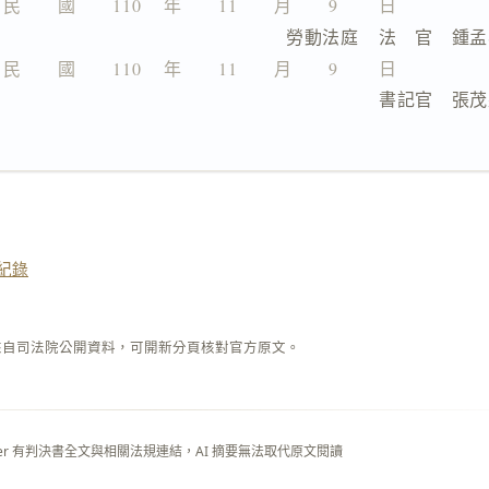
民　　國　　110 　年　　11　　月　　9 　　日
                   勞動法庭    法　官　鍾
民　　國　　110 　年　　11　　月　　9 　　日
                                書記官　
紀錄
來自司法院公開資料，可開新分頁核對官方原文。
layer 有判決書全文與相關法規連結，AI 摘要無法取代原文閱讀