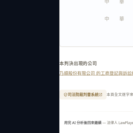
中　　華　　
中　　華　　
本判決出現的公司
乃順股份有限公司 的工商登記與訴訟
司法院裁判書系統
本頁全文逐字
用完 AI 分析後回來繼續
— 法律人 LawP