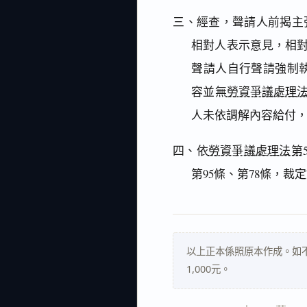
三、經查，聲請人前揭主
相對人表示意見，相
聲請人自行聲請強制執
容並無
勞資爭議處理法
人未依調解內容給付
四、依
勞資爭議處理法第5
第95條、第78條，裁
以上正本係照原本作成。如
1,000元。