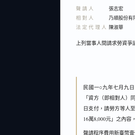
聲請人
張志宏
相對人
乃順股份有
法定代理人
陳淑華
上列當事人間請求勞資爭
民國一○九年七月九
「資方（即相對人）同
日支付，請勞方等人至公
16萬8,000元」之內
聲請程序費用新臺幣壹