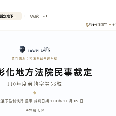
110年度勞執字第36號（聲請裁定准予強制執行）
研究
1
約
4
分鐘讀完
·
全
資料來源：司法院裁判書系統
彰化地方法院民事裁定
110年度勞執字第36號
定准予強制執行
·
民事
·
裁判日期 110 年 11 月 09 日
法官
鍾孟容