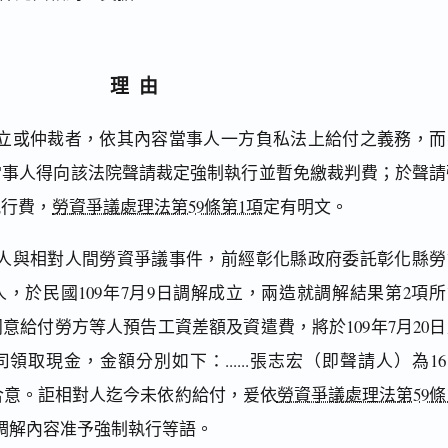
理由
立或仲裁者，依其內容當事人一方負私法上給付之義務，而
當事人得向該法院聲請裁定強制執行並暫免繳裁判費；於聲請
執行費，
勞資爭議處理法第59條第1項
定有明文。
人與相對人間勞資爭議事件，前經彰化縣政府委託彰化縣勞
，於民國109年7月9日調解成立，兩造就調解結果第2項所
意給付勞方等人預告工資差額及資遣費，將於109年7月20日
領取現金，金額分別如下：......張志宏（即聲請人）為1
達成合意。詎相對人迄今未依約給付，爰依
勞資爭議處理法第59條
調解內容准予強制執行等語。