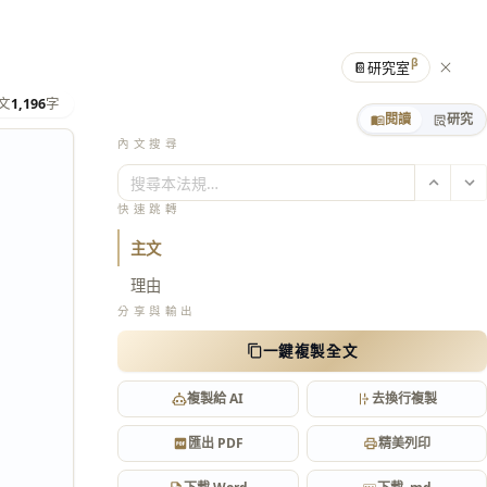
β
📔
研究室
文
1,196
字
閱讀
研究
內文搜尋
搜尋本法規…
快速跳轉
主文
理由
分享與輸出
一鍵複製全文
複製給 AI
去換行複製
匯出 PDF
精美列印