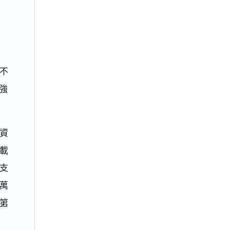
不
強
資
載
支
6萬
第