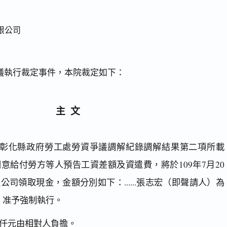
限公司
議執行裁定事件，本院裁定如下：
主文
日彰化縣政府勞工處勞資爭議調解紀錄調解結果第二項所載
意給付勞方等人預告工資差額及資遣費，將於109年7月20
司領取現金，金額分別如下：......張志宏（即聲請人）為
容，准予強制執行。
仟元由相對人負擔。