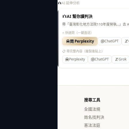
AI 延伸分析
AI 幫你讀判決
帶「臺灣彰化地方法院110年度勞執…」去 
⚡ 快速問（一鍵直送）
問 Perplexity
ChatGPT
📋 帶完整內容（複製後貼上）
Perplexity
ChatGPT
Grok
搜尋工具
全國法規
姓名找判決
憲法法庭