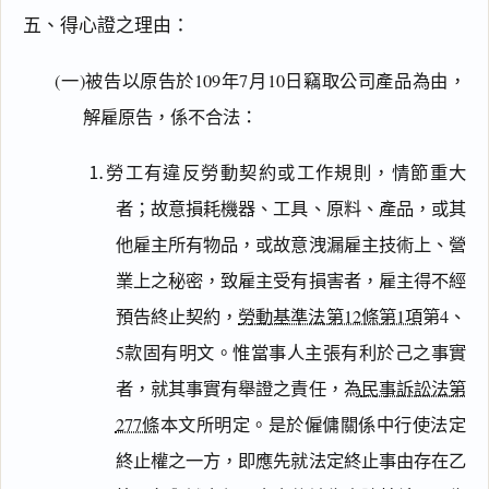
五、得心證之理由：
(一)被告以原告於109年7月10日竊取公司產品為由，
解雇原告，係不合法：
⒈勞工有違反勞動契約或工作規則，情節重大
者；故意損耗機器、工具、原料、產品，或其
他雇主所有物品，或故意洩漏雇主技術上、營
業上之秘密，致雇主受有損害者，雇主得不經
預告終止契約，
勞動基準法第12條第1項
第4、
5款固有明文。惟當事人主張有利於己之事實
者，就其事實有舉證之責任，為
民事訴訟法第
277條
本文所明定。是於僱傭關係中行使法定
終止權之一方，即應先就法定終止事由存在乙