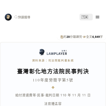
🇹🇼
快速搜尋
約
20
分鐘讀完
·
全文
6,849
字
資料來源：司法院裁判書系統
臺灣彰化地方法院民事判決
110年度勞簡字第5號
給付資遣費等
·
民事
·
裁判日期 110 年 11 月 11 日
法官
鍾孟容