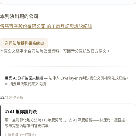
下載 Word
下載 .md
本判決出現的公司
列印
傳勝實業股份有限公司 的工商登記與訴訟紀錄
含信
箋底
紋
（關
司法院裁判書系統
閉＝
本頁全文逐字來自司法院公開資料，可開新分頁核對官方原文。
純淨
白
底）
用完 AI 分析後回來繼續
— 法律人 LawPlayer 有判決書全文與相關法規連結，
AI 摘要無法取代原文閱讀
AI 延伸分析
AI 幫你讀判決
帶「臺灣彰化地方法院110年度勞簡…」去 AI 深度解析——快速問一鍵直送，
或帶完整內容讓回答更精準
⚡ 快速問（一鍵直送）