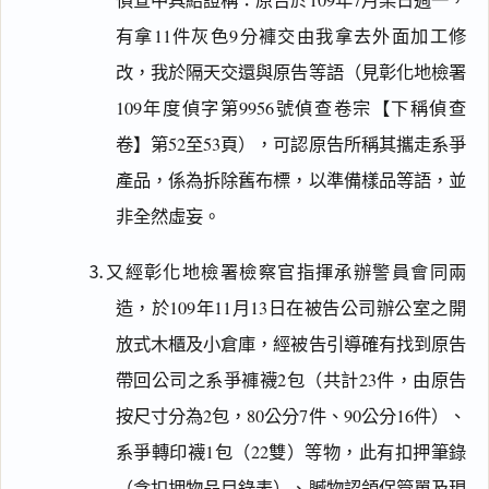
偵查中具結證稱：原告於109年7月某日週一，
有拿11件灰色9分褲交由我拿去外面加工修
改，我於隔天交還與原告等語（見彰化地檢署
109年度偵字第9956號偵查卷宗【下稱偵查
卷】第52至53頁），可認原告所稱其攜走系爭
產品，係為拆除舊布標，以準備樣品等語，並
非全然虛妄。
⒊又經彰化地檢署檢察官指揮承辦警員會同兩
造，於109年11月13日在被告公司辦公室之開
放式木櫃及小倉庫，經被告引導確有找到原告
帶回公司之系爭褲襪2包（共計23件，由原告
按尺寸分為2包，80公分7件、90公分16件）、
系爭轉印襪1包（22雙）等物，此有扣押筆錄
（含扣押物品目錄表）、贓物認領保管單及現