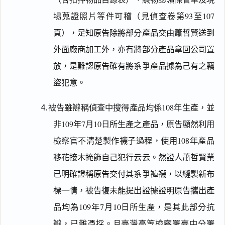
場蒐證照片等件可稽（見偵查卷第93至107
頁），足知原告除將部分產品交由蕭哲賢送到
外面廠商加工外，亦有將部分產品拿回公司置
放，是難認原告確有將系爭產品據為己有之竊
盜犯意。
⒋被告雖辯稱偵查中搜得產品均係108年生產，並
非109年7月10日所生產之產品，原告顯然利用
檢察官不清楚製作襪子過程，使用108年產品
移花接木掩飾自己犯行云云。然證人蕭哲賢業
已明確證稱原告交付其系爭褲襪，以縫製新布
標一情，被告復未能提出證據證明原告攜出產
品均為109年7月10日所生產，是其此部分抗
辯，已難憑採。且臺灣高等檢察署臺中分署