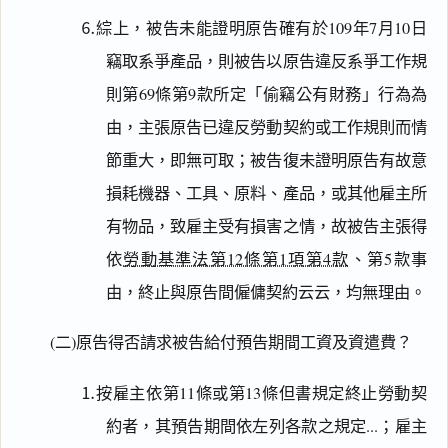
⒍綜上，被告未能證明原告確有於109年7月10日
竊取系爭產品，則被告以原告違反系爭工作規
則第69條第9款所定「偷竊公有財務」行為為
由，主張原告已違反勞動契約或工作規則而情
節重大，即無可取；被告復未證明原告有故意
損耗機器、工具、原料、產品，或其他雇主所
有物品，致雇主受有損害之情，故被告主張得
依
勞動基準法第12條第1項第4款
、第5款事
由，終止與原告間僱傭契約云云，均無理由。
(二)原告得否請求被告給付預告期間工資及資遣費？
⒈按雇主依第11條或第13條但書規定終止勞動契
約者，其預告期間依左列各款之規定...；雇主