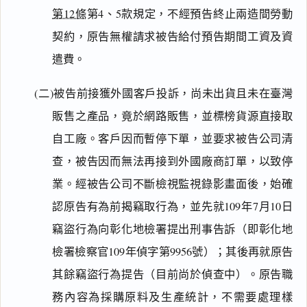
第12條
第4、5款規定，不經預告終止兩造間勞動
契約，原告無權請求被告給付預告期間工資及資
遣費。
(二)被告前接獲外國客戶投訴，尚未出貨且未在臺灣
販售之產品，竟於網路販售，並標榜貨源直接取
自工廠。客戶因而暫停下單，並要求被告公司清
查，被告因而無法再接到外國廠商訂單，以致停
業。經被告公司不斷檢視監視錄影畫面後，始確
認原告有為前揭竊取行為，並先就109年7月10日
竊盜行為向彰化地檢署提出刑事告訴（即彰化地
檢署檢察官109年偵字第9956號）；其後再就原告
其餘竊盜行為提告（目前尚於偵查中）。原告職
務內容為採購原料及生產統計，不需要處理樣