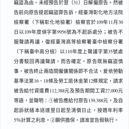
竊盜為由，未經預告於翌（31）日解僱原告。然被
告前向原告提起竊盜罪告訴，經臺灣彰化地方法院
檢察署（下稱彰化地檢署）檢察官於109年11月30
日以109年度偵字第9956號為不起訴處分；被告不
服聲請再議，復經臺灣高等檢察署臺中檢察分署
（下稱臺中高分檢）以110年度上聲議字第35號處
分書駁回再議聲請，而告確定。原告既無竊盜情
事，被告終止兩造間僱傭關係即不合法，爰依勞動
基準法第16、18條及勞工退休金第12條規定，請求
被告給付資遣費112,388元及預告期間工資27,000元
等語，並聲明：①被告應給付原告139,388元，及自
起訴狀繕本送達翌日起至清償日止，按週年利率
5％計算之利息。②願供擔保，請准宣告假執行。