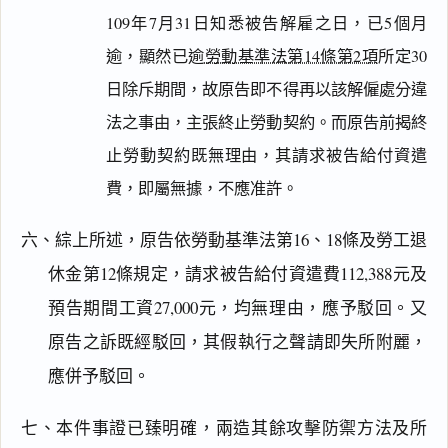
109年7月31日知悉被告解雇之日，已5個月
逾，顯然已逾
勞動基準法第14條第2項
所定30
日除斥期間，故原告即不得再以該解僱處分違
法之事由，主張終止勞動契約。而原告前揭終
止勞動契約既無理由，其請求被告給付資遣
費，即屬無據，不應准許。
閱讀
研究
六、綜上所述，原告依勞動基準法第16、18條及勞工退
休金第12條規定，請求被告給付資遣費112,388元及
預告期間工資27,000元，均無理由，應予駁回。又
搜尋本
原告之訴既經駁回，其假執行之聲請即失所附麗，
應併予駁回。
七、本件事證已臻明確，兩造其餘攻擊防禦方法及所
主