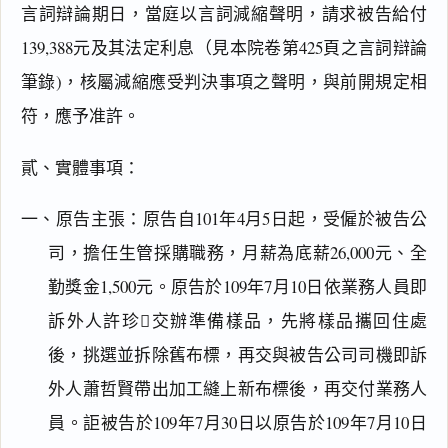
言詞辯論期日，當庭以言詞減縮聲明，請求被告給付
139,388元及其法定利息（見本院卷第425頁之言詞辯論
筆錄)，核屬減縮應受判決事項之聲明，與前開規定相
符，應予准許。
貳、實體事項：
一、原告主張：原告自101年4月5日起，受僱於被告公
司，擔任生管採購職務，月薪為底薪26,000元、全
勤獎金1,500元。原告於109年7月10日依業務人員即
訴外人許珍交辦準備樣品，先將樣品攜回住處
後，挑選並拆除舊布標，再交與被告公司司機即訴
外人蕭哲賢帶出加工縫上新布標後，再交付業務人
員。詎被告於109年7月30日以原告於109年7月10日