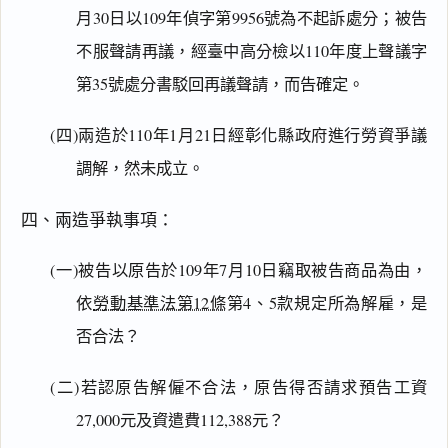
月30日以109年偵字第9956號為不起訴處分；被告
不服聲請再議，經臺中高分檢以110年度上聲議字
第35號處分書駁回再議聲請，而告確定。
(四)兩造於110年1月21日經彰化縣政府進行勞資爭議
調解，然未成立。
四、兩造爭執事項：
(一)被告以原告於109年7月10日竊取被告商品為由，
依
勞動基準法第12條
第4、5款規定所為解雇，是
否合法？
(二)若認原告解僱不合法，原告得否請求預告工資
27,000元及資遣費112,388元？