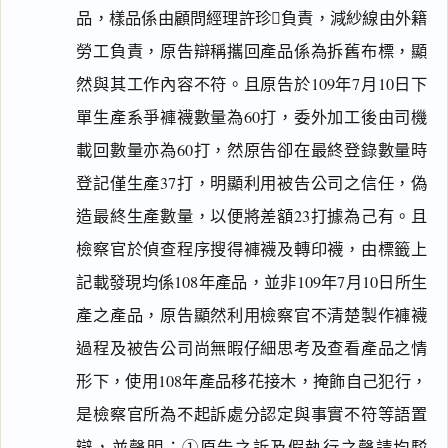
品，樣品係由顧問經理許珍負責，減紗線由外籍
勞工負責，原告辯稱攜回產品係為拆舊布標，顯
然與其工作內容不符。且原告於109年7月10日下
單生產系爭褲襪數量為60打，委外加工後由司機
載回數量亦為60打，然原告卻在最終登錄數量時
登記僅生產37打，明顯利用被告公司之信任，偽
造最終生產數量，以便將差額23打據為己有。且
檢察官於偵查程序搜得褲襪及轉印襪，由標籤上
記載發現均係108年產品，並非109年7月10日所生
產之產品，原告顯然利用檢察官不清楚製作褲襪
過程及被告公司尚無暇仔細思考及查看產品之情
形下，使用108年產品移花接木，掩飾自己犯行，
是檢察官所為不起訴處分認定與事實不符等語置
辯，並聲明：①原告之訴及假執行之聲請均駁