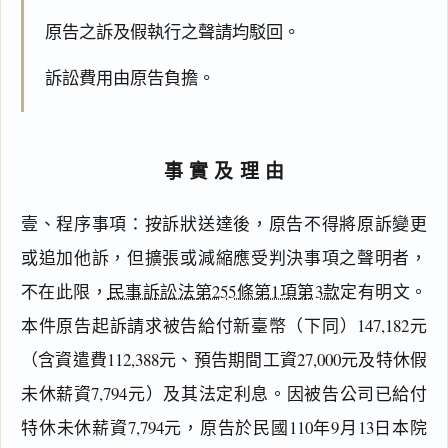
原告之訴及假執行之聲請均駁回。
訴訟費用由原告負擔。
事實及理由
壹、程序事項：按訴狀送達後，原告不得將原訴變更
或追加他訴，但擴張或減縮應受判決事項之聲明者，
不在此限，
民事訴訟法第255條第1項第3款
定有明文。
本件原告起訴請求被告給付新臺幣（下同）147,182元
（含資遣費112,388元、預告期間工資27,000元及特休假
未休薪資7,794元）及其法定利息。因被告公司已給付
特休未休薪資7,794元，原告於民國110年9月13日本院