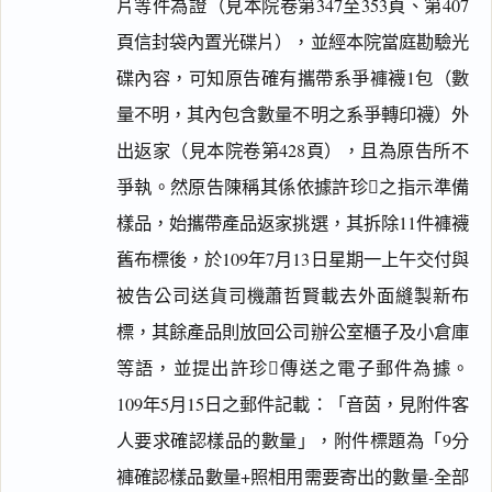
片等件為證（見本院卷第347至353頁、第407
頁信封袋內置光碟片），並經本院當庭勘驗光
碟內容，可知原告確有攜帶系爭褲襪1包（數
量不明，其內包含數量不明之系爭轉印襪）外
出返家（見本院卷第428頁），且為原告所不
爭執。然原告陳稱其係依據許珍之指示準備
樣品，始攜帶產品返家挑選，其拆除11件褲襪
舊布標後，於109年7月13日星期一上午交付與
被告公司送貨司機蕭哲賢載去外面縫製新布
標，其餘產品則放回公司辦公室櫃子及小倉庫
等語，並提出許珍傳送之電子郵件為據。
109年5月15日之郵件記載：「音茵，見附件客
人要求確認樣品的數量」，附件標題為「9分
褲確認樣品數量+照相用需要寄出的數量-全部