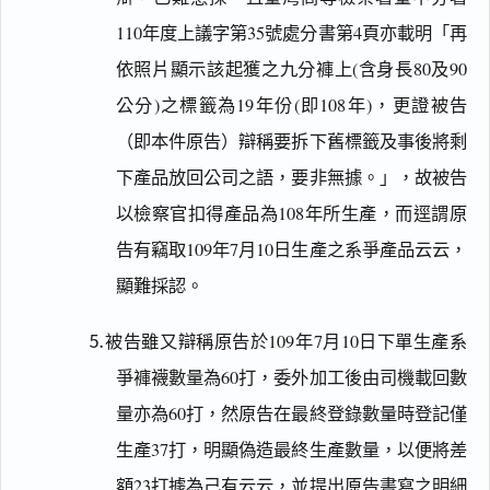
110年度上議字第35號處分書第4頁亦載明「再
依照片顯示該起獲之九分褲上(含身長80及90
公分)之標籤為19年份(即108年)，更證被告
（即本件原告）辯稱要拆下舊標籤及事後將剩
下產品放回公司之語，要非無據。」，故被告
以檢察官扣得產品為108年所生產，而逕謂原
告有竊取109年7月10日生產之系爭產品云云，
顯難採認。
⒌被告雖又辯稱原告於109年7月10日下單生產系
爭褲襪數量為60打，委外加工後由司機載回數
量亦為60打，然原告在最終登錄數量時登記僅
生產37打，明顯偽造最終生產數量，以便將差
額23打據為己有云云，並提出原告書寫之明細