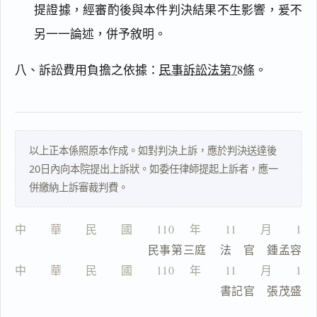
提證據，經審酌後與本件判決結果不生影響，爰不
文
另一一論述，併予敘明。
事
實
及
八、訴訟費用負擔之依據：
民事訴訟法第78條
。
理
由
以上正本係照原本作成。如對判決上訴，應於判決送達後
20日內向本院提出上訴狀。如委任律師提起上訴者，應一
一
併繳納上訴審裁判費。
鍵
複
製
中　　華　　民　　國　　110 　年　　11　　月　　11
全
                  民事第三庭    法　官　鍾孟容
文
中　　華　　民　　國　　110 　年　　11　　月　　12
複製給 AI
去換行複製
                                書記官　張茂盛
匯出 PDF
精美列印