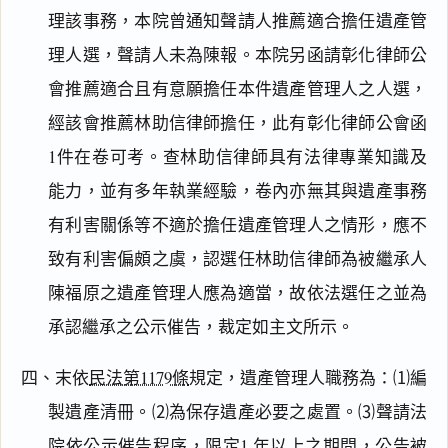
理該事務，本院曾通知聲請人推薦適合擔任遺產管
理人選，聲請人未為陳報。本院另函請彰化律師公
會推薦適合且有意願擔任本件遺產管理人之人選，
經該會推薦林助信律師擔任，此有彰化律師公會函
1件在卷可考。查林助信律師具有法律專業知識及
能力，並有多年執業經驗，卷內亦無其與遺產事務
有利害關係等不適於擔任遺產管理人之情形，應不
致有利害偏頗之虞，認選任林助信律師為被繼承人
陳福原之遺產管理人應為適當，故依法選任之並為
承認繼承之公示催告，裁定如主文所示。
四、末依
民法第1179條
規定，遺產管理人職務為：⑴編
製遺產清冊。⑵為保存遺產必要之處置。⑶聲請法
院依公示催告程序，限定1 年以上之期間，公告被