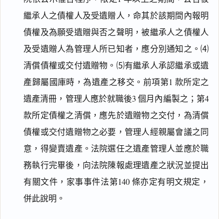
繼承人之債權人及受遺贈人，命其於該期間內報明
債權及為願受遺贈與否之聲明，被繼承人之債權人
及受遺贈人為管理人所已知者，應分別通知之。⑷
清償債權或交付遺贈物。⑸有繼承人承認繼承或遺
閱讀
研究
產歸屬國庫時，為遺產之移交。前項第1 款所定之
遺產清冊，管理人應於就職後3 個月內編製之；第4
款所定債權之清償，應先於遺贈物之交付，為清償
搜尋本
債權或交付遺贈物之必要，管理人經親屬會議之同
意，得變賣遺產。法院選任之遺產管理人並應於職
務執行完畢後，向法院陳報處理遺產之狀況並提出
主
有關文件，家事事件法第140 條亦定有明文規定，
文
併此說明。
理
由