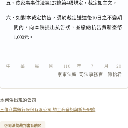
五、依
家事事件法第127條第4項
規定，裁定如主文。
六、如對本裁定抗告，須於裁定送達後10日之不變期
間內，向本院提出抗告狀，並繳納抗告費新臺幣
一
鍵
1,000元。
複
製
全
文
中　　華　　民　　國　　110 　年　　7 　　月　  20    
複製給 AI
去換行複製
                  家事法庭  司法事務官　陳怡君
匯出 PDF
精美列印
下載 Word
下載 .md
本判決出現的公司
列印
三信商業銀行股份有限公司 的工商登記與訴訟紀錄
含信
箋底
紋
（關
司法院裁判書系統