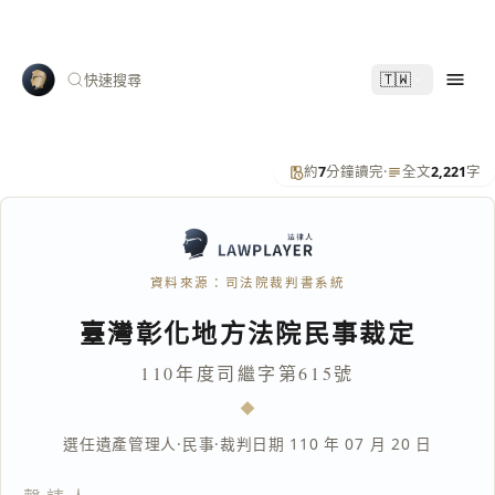
🇹🇼
快速搜尋
約
7
分鐘讀完
·
全文
2,221
字
資料來源：司法院裁判書系統
臺灣彰化地方法院民事裁定
110年度司繼字第615號
選任遺產管理人
·
民事
·
裁判日期 110 年 07 月 20 日