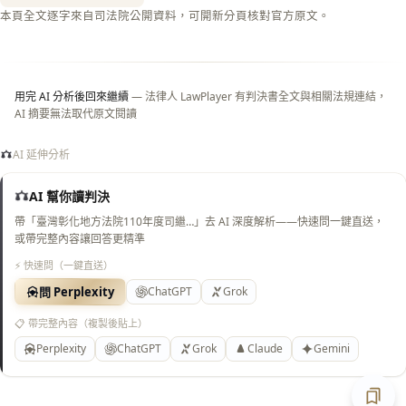
閉＝
本頁全文逐字來自司法院公開資料，可開新分頁核對官方原文。
純淨
白
底）
用完 AI 分析後回來繼續
— 法律人 LawPlayer 有判決書全文與相關法規連結，
AI 摘要無法取代原文閱讀
AI 延伸分析
AI 幫你讀判決
帶「臺灣彰化地方法院110年度司繼…」去 AI 深度解析——快速問一鍵直送，
或帶完整內容讓回答更精準
⚡ 快速問（一鍵直送）
問 Perplexity
ChatGPT
Grok
📋 帶完整內容（複製後貼上）
Perplexity
ChatGPT
Grok
Claude
Gemini