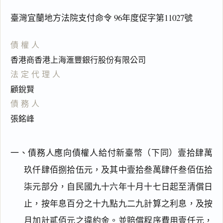
臺灣宜蘭地方法院支付命令 96年度促字第11027號
債權人
香港商香港上海滙豐銀行股份有限公司
法定代理人
顧銳賢
債務人
張銘峰
一、債務人應向債權人給付新臺幣（下同）壹拾肆萬
玖仟肆佰捌拾伍元，及其中壹拾叁萬肆仟叁佰伍拾
柒元部分，自民國九十六年十月十七日起至清償日
止，按年息百分之十九點九二九計算之利息，及按
月加計貳佰元之違約金。並賠償程序費用壹仟元，