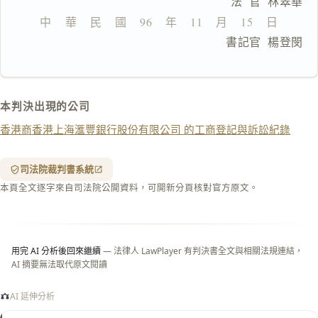
                      法  官  林翠華
文
中    華    民    國    96    年    11    月    15    日
複製給 AI
去換行複製
                      書記官  楊登閔
匯出 PDF
精美列印
下載 Word
下載 .md
本判決出現的公司
列印
香港商香港上海滙豐銀行股份有限公司 的工商登記與訴訟紀錄
含信
箋底
紋
（關
司法院裁判書系統
閉＝
本頁全文逐字來自司法院公開資料，可開新分頁核對官方原文。
純淨
白
底）
用完 AI 分析後回來繼續
— 法律人 LawPlayer 有判決書全文與相關法規連結，
AI 摘要無法取代原文閱讀
AI 延伸分析