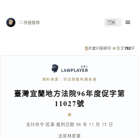
🇹🇼
快速搜尋
約
2
分鐘讀完
·
全文
782
字
資料來源：司法院裁判書系統
臺灣宜蘭地方法院96年度促字第
11027號
支付命令
·
民事
·
裁判日期 96 年 11 月 15 日
法官
林翠華