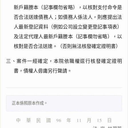
新戶籍謄本（記事欄勿省略），以核對支付命令是
否合法送達債務人；如債務人係法人，則應提出法
人最新登記資料（例如公司設立變更登記事項表）
及法定代理人最新戶籍謄本（記事欄勿省略），以
閱讀
研究
核對是否合法送達。（否則無法核發確定證明書）
三、案件一經確定，本院依職權逕行核發確定證明
搜尋本
書，債權人毋庸另行聲請。
一
正本係照原本作成。
鍵
複
製
中    華    民    國    96    年    11    月    15    日
全