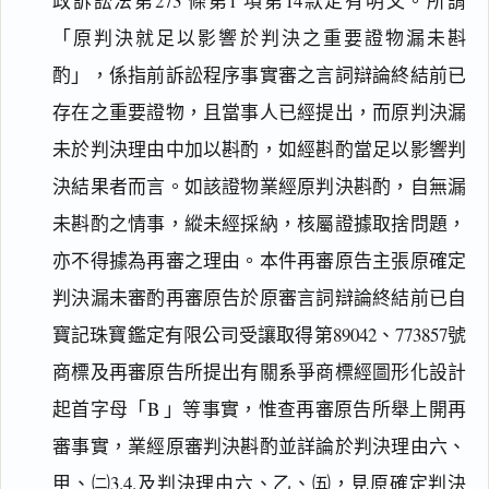
政訴訟法第273 條第1 項第14款定有明文。所謂
「原判決就足以影響於判決之重要證物漏未斟
酌」，係指前訴訟程序事實審之言詞辯論終結前已
存在之重要證物，且當事人已經提出，而原判決漏
未於判決理由中加以斟酌，如經斟酌當足以影響判
決結果者而言。如該證物業經原判決斟酌，自無漏
未斟酌之情事，縱未經採納，核屬證據取捨問題，
亦不得據為再審之理由。本件再審原告主張原確定
判決漏未審酌再審原告於原審言詞辯論終結前已自
寶記珠寶鑑定有限公司受讓取得第89042、773857號
商標及再審原告所提出有關系爭商標經圖形化設計
起首字母「B 」等事實，惟查再審原告所舉上開再
審事實，業經原審判決斟酌並詳論於判決理由六、
甲、㈡3.4.及判決理由六、乙、㈤，見原確定判決