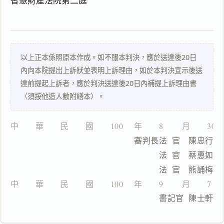
智慧財產法院第二庭
理
由
以上正本係照原本作成。如不服本判決，應於送達後20日
內向本院提出上訴狀並表明上訴理由，如於本判決宣示後送
一
達前提起上訴者，應於判決送達後20日內補提上訴理由書
鍵
（須按他造人數附繕本）。
複
製
全
中　　華　　民　　國　　100　 年　　8　　 月　　30
文
                          審判長法  官　陳忠行
複製給 AI
去換行複製
                                法  官　蔡惠如
                                法  官　熊誦梅
匯出 PDF
精美列印
中　　華　　民　　國　　100　 年　　9　　 月　　7　
下載 Word
下載 .md
                                書記官  陳士軒
列印
含信