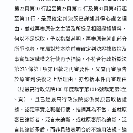
第22頁第10 行起至第23頁第12 行及第31頁第4行起
至第11行，是原確定判決既已詳述其得心證之理
由，並就再審原告之主張及所提呈相關證據資料，
何以不足採取，予以指駁甚明，再審原告就此部分
所爭執者，核屬對於本院前審確定判決證據取捨及
事實認定職權之行使再予指摘，不符合行政訴訟法
第273 條第1 項第14款之再審要件。又查再審原告
於原審判決後之上訴理由，亦包括本件再審理由
（見最高行政法院100 年度裁字第1016號裁定第2至
3 頁），且已經最高行政法院認係就原審取捨證
據、認定事實之職權行使，指摘其為不當，並就原
審已論斷者，泛言未論斷，或就原審所為論斷，泛
言其論斷矛盾，而非具體表明合於不適用法規、適