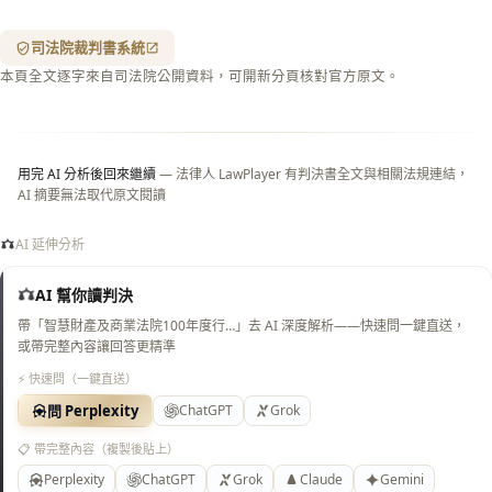
箋底
紋
（關
司法院裁判書系統
閉＝
本頁全文逐字來自司法院公開資料，可開新分頁核對官方原文。
純淨
白
底）
用完 AI 分析後回來繼續
— 法律人 LawPlayer 有判決書全文與相關法規連結，
AI 摘要無法取代原文閱讀
AI 延伸分析
AI 幫你讀判決
帶「智慧財產及商業法院100年度行…」去 AI 深度解析——快速問一鍵直送，
或帶完整內容讓回答更精準
⚡ 快速問（一鍵直送）
問 Perplexity
ChatGPT
Grok
📋 帶完整內容（複製後貼上）
Perplexity
ChatGPT
Grok
Claude
Gemini