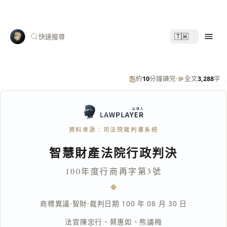
🇹🇼
快速搜尋
約
10
分鐘讀完
·
全文
3,288
字
資料來源：司法院裁判書系統
智慧財產法院行政判決
100年度行商再字第3號
商標異議
·
智財
·
裁判日期 100 年 08 月 30 日
法官
陳忠行
、
蔡惠如
、
熊誦梅