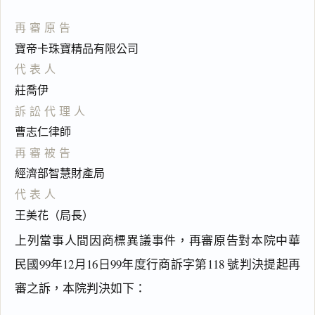
再審原告
寶帝卡珠寶精品有限公司
代表人
莊喬伊
訴訟代理人
曹志仁律師
再審被告
經濟部智慧財產局
代表人
王美花（局長）
上列當事人間因商標異議事件，再審原告對本院中華
民國99年12月16日99年度行商訴字第118 號判決提起再
審之訴，本院判決如下：