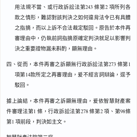
用法規不當、或行政訴訟法第243 條第2 項所列各
款之情形，難認對該判決之如何違背法令已有具體
之指摘，而以上訴不合法裁定駁回。原告於本件再
審理由中，仍執前詞指摘原確定判決就足以影響判
決之重要證物漏未斟酌，顯無理由。
閱讀
研究
四、從而，本件再審之訴顯無行政訴訟法第273 條第1
項第14款所定之再審理由，爰不經言詞辯論，逕予
駁回。
搜尋本
據上論結，本件再審之訴顯無理由，爰依智慧財產案
件審理法第1 條，行政訴訟法第278 條第2 項、第98條
第1 項前段，判決如主文。
主
文