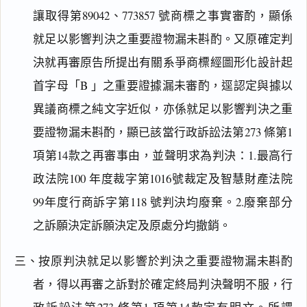
讓取得第89042、773857 號商標之事實審酌，顯係
就足以影響判決之重要證物漏未斟酌。又原確定判
決就再審原告所提出有關系爭商標經圖形化設計起
首字母「B 」之重要證據漏未審酌，逕認定與據以
異議商標之純文字近似，亦係就足以影響判決之重
要證物漏未斟酌，顯已該當行政訴訟法第273 條第1
項第14款之再審事由，並聲明求為判決：1.最高行
政法院100 年度裁字第1016號裁定及智慧財產法院
99年度行商訴字第118 號判決均廢棄。2.廢棄部分
之訴願決定訴願決定及原處分均撤銷。
三、按原判決就足以影響於判決之重要證物漏未斟酌
者，得以再審之訴對於確定終局判決聲明不服，行