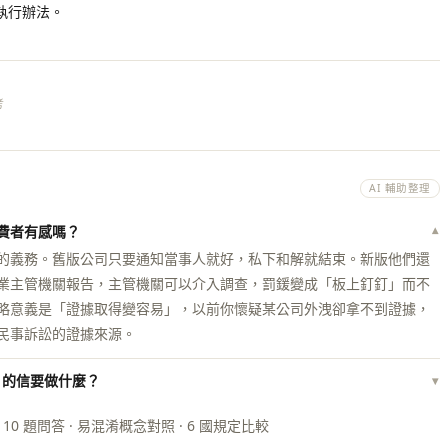
執行辦法。
考
AI 輔助整理
消費者有感嗎？
▾
的義務。舊版公司只要通知當事人就好，私下和解就結束。新版他們還
業主管機關報告，主管機關可以介入調查，罰鍰變成「板上釘釘」而不
略意義是「證據取得變容易」，以前你懷疑某公司外洩卻拿不到證據，
民事訴訟的證據來源。
」的信要做什麼？
▾
 10 題問答 · 易混淆概念對照 · 6 國規定比較