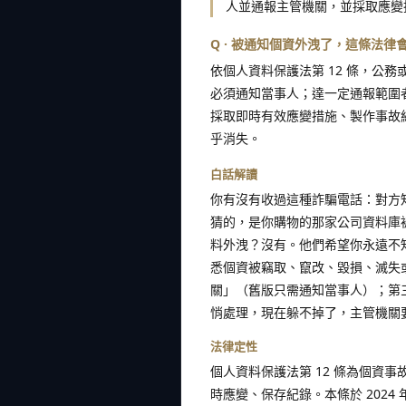
人並通報主管機關，並採取應變
Q · 被通知個資外洩了，這條法律
依個人資料保護法第 12 條，公
必須通知當事人；達一定通報範圍者
採取即時有效應變措施、製作事故紀錄
乎消失。
白話解讀
你有沒有收過這種詐騙電話：對方
猜的，是你購物的那家公司資料庫
料外洩？沒有。他們希望你永遠不知道。
悉個資被竊取、竄改、毀損、滅失
關」（舊版只需通知當事人）；第
悄處理，現在躲不掉了，主管機關
法律定性
個人資料保護法第 12 條為個資
時應變、保存紀錄。本條於 2024 