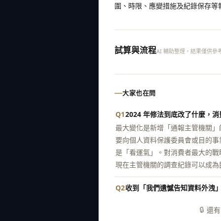
圍、時限、應變措施及紀錄保存等
試算與流程
AI 輔助整理，結果僅供參
大家也在問
Q1
2024 年修法到底改了什麼，
最大變化是新增「通報主管機關」
要向個人資料保護委員會或目的事
是「看運氣」。對消費者最大的戰
現在主管機關的調查紀錄可以成為
Q2
收到「我們遺憾告知資料外洩
🔒
還有