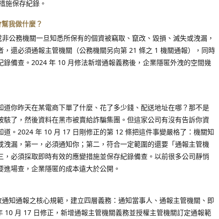
措施保存紀錄。
會幫我做什麼？
務或非公務機關一旦知悉所保有的個資被竊取、竄改、毀損、滅失或洩漏，
，還必須通報主管機關（公務機關另向第 21 條之 1 機關通報），同時
備查。2024 年 10 月修法新增通報義務後，企業隱匿外洩的空間幾
知道你昨天在某電商下單了什麼、花了多少錢、配送地址在哪？那不是
被駭了，然後資料在黑市被賣給詐騙集團。但這家公司有沒有告訴你資
2024 年 10 月 17 日剛修正的第 12 條把這件事變嚴格了：機關知
或洩漏，第一，必須通知你；第二，符合一定範圍的還要「通報主管機
三，必須採取即時有效的應變措施並保存紀錄備查。以前很多公司靜悄
要進場查，企業隱匿的成本遠大於公開。
事故通知通報之核心規範，建立四層義務：通知當事人、通報主管機關、即
年 10 月 17 日修正，新增通報主管機關義務並授權主管機關訂定通報範