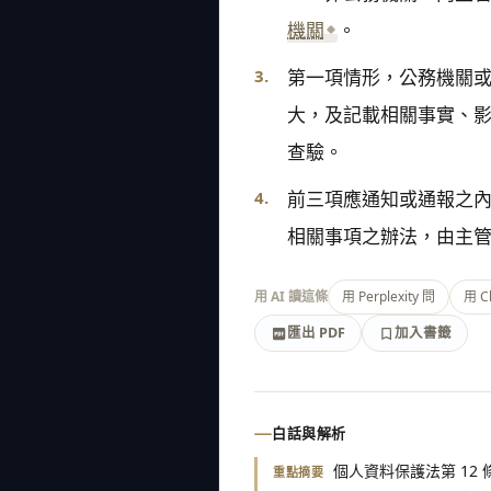
機關
。
3.
第一項情形，公務機關
大，及記載相關事實、
查驗。
4.
前三項應通知或通報之
相關事項之辦法，由主
用 AI 讀這條
用 Perplexity 問
用 C
匯出 PDF
加入書籤
加入書籤
匯出 PDF
白話與解析
個人資料保護法第 1
重點摘要