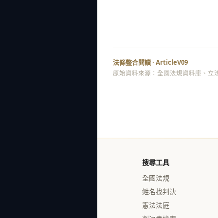
法條整合閱讀 · ArticleV09
原始資料來源：全國法規資料庫、立法
搜尋工具
全國法規
姓名找判決
憲法法庭