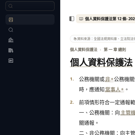
📚
資料來源：全國法規資料庫、立法院法
個人資料保護法
›
第 一 章 總則
個人資料保護法
1.
公務機關或
非
公務機關
時，應通知
當事人
。
2.
前項情形符合一定通報範
一、公務機關：向
主管
關通報。

二、非公務機關：向主