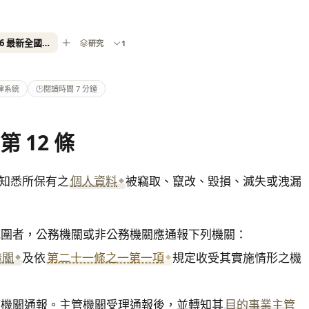
個人資料保護法第 12 條- 2026 最新全國法規資料庫
研究
1
律系統
🕑
閱讀時間 7 分鐘
第 12 條
知悉所保有之
個人資料
被竊取、竄改、毀損、滅失或洩漏
圍者，公務機關或非公務機關應通報下列機關：

機關
及依
第二十一條之一第一項
規定收受其實施情形之機
管機關通報。主管機關受理通報後，並轉知其
目的事業主管