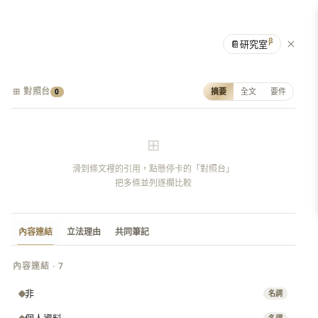
β
📔
研究室
⊞ 對照台
摘要
全文
要件
0
⊞
滑到條文裡的引用，點懸停卡的「對照台」
把多條並列逐欄比較
內容連結
立法理由
共同筆記
內容連結 · 7
非
名詞