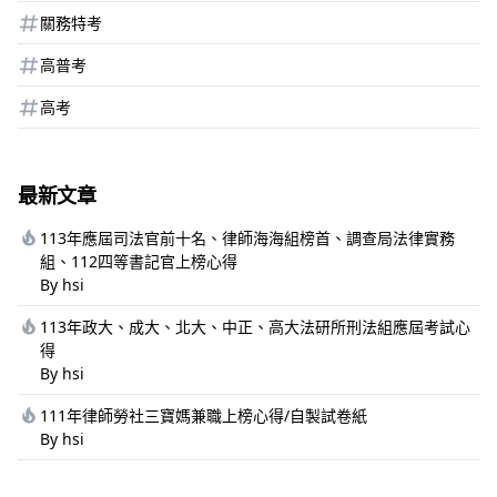
關務特考
高普考
高考
最新文章
113年應屆司法官前十名、律師海海組榜首、調查局法律實務
組、112四等書記官上榜心得
By hsi
113年政大、成大、北大、中正、高大法研所刑法組應屆考試心
得
By hsi
111年律師勞社三寶媽兼職上榜心得/自製試卷紙
By hsi