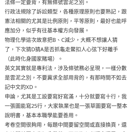
法條一定要背，有無條號雲泥之別。
行政法規除了訴訟類型，各種原理原則也要熟記，跟
憲法相關的尤其是比例原則，平等原則，最好也能呼
應加分，似乎有往基本權方向發展。
物理化學這次故意把B、C減少，大概不想讓人猜
了，下次猜D猜A是否抓龜走鱉扣人心弦下好離手
（此時化身國家賭場）。
英文其實就是專利法，涉及條號務必呈現，一樣分數
是雲泥之別，不要冀求全部用背的，有那時間不如去
記中文的XD。
申論，尤其是工設要寫好寫滿，十分就要寫十行，我
一張圖能寫25行，大家執業也是一張草圖要寫一整本
說明書，基本本職學能要善用。
考卷空間很夠用，每題中間要留空間或直接換頁，還