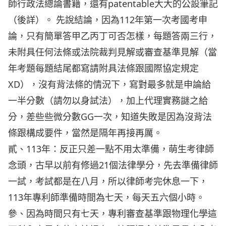
師行政法總論書籍，還有patentable大大的公設筆記
（後詳）。 先說結論，因為112年第一次考國考申
論，只有簡單答甲乙丙丁可否怎樣，每題答兩三行，
未附具任何法條或法院裁判見解或審查基準見解（當
年考題每題結尾都寫請附具法條跟國際協定規定
XD），沒有背法條的情況下，寫對最多就是申論給
一半分數（請勿以身試法），加上代理實務謎之給
分，差些些微分數GG一次，知道失敗是因為沒背法
條跟構成要件，當然是隔年再接再厲。
貳、113年：反正只差一點不用太準備，萌生考律師
念頭，古早以前有修過21個法律學分，先去準備律師
一試，考試都是在八月，所以律師考完休息一下，
113年專利師準備時間為七天，每天五六個小時。
參、因為時間只有七天，專利審查基準跟物理化學這