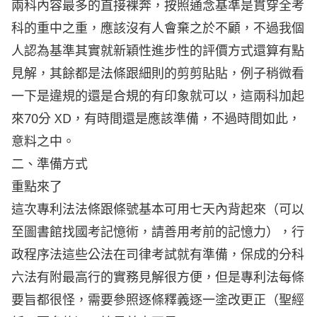
兩科內容最多的直接裸奔，按照通念基準是貫穿全考
科的重中之重，應該沒有人會棄之於不顧，不過我個
人認為基準其實就新穎性進步性的評價方式還算有點
見解，其餘都是法條跟細則的剪剪貼貼，例子稍微看
一下是違規的還是合規的有印象就可以，這兩科加起
來70分 XD，有時間還是應該準備，不過時間如此，
意料之中。
二、準備方式
重點來了
這次專利法法條跟條號基本可用七天內背起來（可以
至圖書館找國考記憶術，請善用考前的記憶力），行
政程序法這些公法在司律考試就有準備，保成的分科
六法有附最高行的實務見解很方便，但是專利法每條
要旨都很怪，需要參照逐條釋義逐一塗改更正（聖經