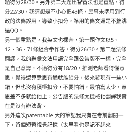
題得分28/30。另外第二大題出智審法也是重點，得
分22/30，我猜想是不小心把43條，民事未準用到行
政的法條誤用，導致小扣分，準用的條文還是不能跳
過QQ。
另一個重點是，我英文也裸奔，第一題作文以5、
12、36、71條組合拳作答，得分26/30。第二題法條
翻譯，我的辭彙文法用語完全跟公告版不一樣，完全
是自己意譯，不過得分有18/20，推測老師看得懂意
思，覺得還算意思有通就能給分，後來發現有一些小
錯，但也沒有積極扣分，不要怕錯，最怕寫太少，意
思差不多就給他上，公告版的法條太機械化翻譯我實
在是沒有辦法背。
另外這次patentable 大的筆記我只有在考前翻閱一
下，留個短暫視覺記憶（太早看也是記不起來