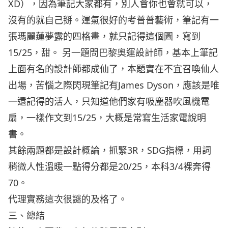
XD），因為筆記大家都有，別人會你也會就可以，
沒有的就自己掰。運氣很好的考普普藝術，筆記有一
張瑪麗蓮夢露的四格畫，就只記得這個圖，寫到
15/25，甜。 另一題問巴黎奧運設計師，基本上筆記
上面有名的設計師都成仙了，本題實在不宜召喚仙人
出場，苦惱之際閃現筆記有James Dyson，應該是唯
一還記得的活人，只知道他們家有吸塵器吹風機電
扇，一樣作文到15/25，大概是常寫生活家電說明
書。
其餘兩題都是設計概論，抓緊3R，SDG指標，用詞
稍微人性溫暖一點得分都是20/25，本科3/4裸奔得
70。
代理實務這次很謎的及格了。
三、總結