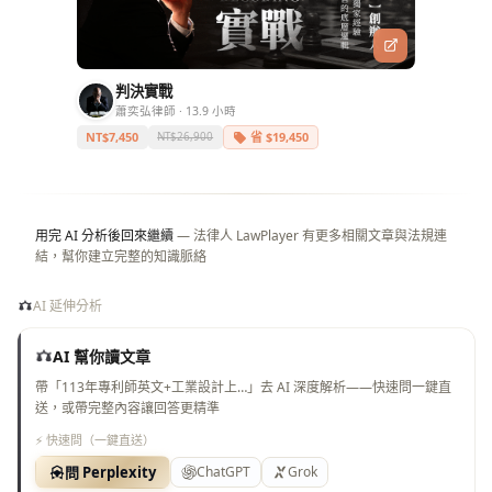
判決實戰
蕭奕弘律師 · 13.9 小時
NT$7,450
省 $19,450
NT$26,900
用完 AI 分析後回來繼續
— 法律人 LawPlayer 有更多相關文章與法規連
結，幫你建立完整的知識脈絡
AI 延伸分析
AI 幫你讀文章
帶「113年專利師英文+工業設計上…」去 AI 深度解析——快速問一鍵直
送，或帶完整內容讓回答更精準
⚡ 快速問（一鍵直送）
問 Perplexity
ChatGPT
Grok