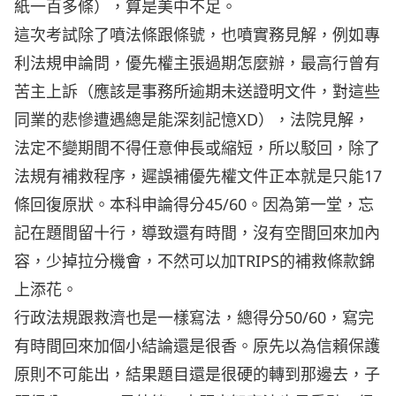
紙一百多條），算是美中不足。
這次考試除了噴法條跟條號，也噴實務見解，例如專
利法規申論問，優先權主張過期怎麼辦，最高行曾有
苦主上訴（應該是事務所逾期未送證明文件，對這些
同業的悲慘遭遇總是能深刻記憶XD），法院見解，
法定不變期間不得任意伸長或縮短，所以駁回，除了
法規有補救程序，遲誤補優先權文件正本就是只能17
條回復原狀。本科申論得分45/60。因為第一堂，忘
記在題間留十行，導致還有時間，沒有空間回來加內
容，少掉拉分機會，不然可以加TRIPS的補救條款錦
上添花。
行政法規跟救濟也是一樣寫法，總得分50/60，寫完
有時間回來加個小結論還是很香。原先以為信賴保護
原則不可能出，結果題目還是很硬的轉到那邊去，子