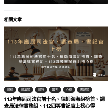
相關文章
司律
司法官
司特
國考
心得
書記官
113年應屆司法官前十名、律師海海組榜首、調
查局法律實務組、112四等書記官上榜心得