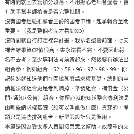
有時間就回去寫加分段落，不用擔心老師會漏看，會
有助手幫老師檢查是否完整批閱。
沒有國考經驗推薦看王爵的國考申論，起承轉合至關
重要。（我是整個考完才看到XD）
沒時間就自行訂定裸奔計畫，我排名還蠻前面，七天
裸奔結果算CP值很高，書永遠看不完，不要因此報
名不去考，至少專利法考前背起來，然後要有辦法出
組合拳，例如組合一52、58、96、97、98、99，你
記夠熟就知道他們在圍繞甚麼請求權基礎，總則的申
請權法條組合更是考到爛掉，舉發組合，補償金（公
開+通知+公告）組合，你留心就能知道整套專利法是
由哪些請求權基礎（誰可以叫誰做什麼）貫穿的，考
題只是這些排列組合，新型跟設計只是準用。
本篇是因為受太多人直間接善意之幫助，故簡單的交