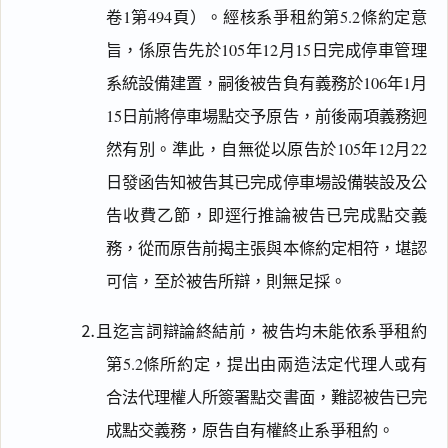
卷1第494頁）。經核系爭租約第5.2條約定意
旨，係原告先於105年12月15日完成停車管理
系統設備建置，嗣後被告負有義務於106年1月
15日前將停車場點交予原告，前後兩項義務迥
然有別。準此，自無從以原告於105年12月22
日發函告知被告其已完成停車場設備裝設及公
告收費乙節，即逕行推論被告已完成點交義
務，從而原告前揭主張與本條約定相符，堪認
可信，至於被告所辯，則無足採。
⒉且迄言詞辯論終結前，被告均未能依系爭租約
第5.2條所約定，提出由兩造法定代理人或有
合法代理權人所簽署點交書面，難認被告已完
成點交義務，原告自有權終止系爭租約。