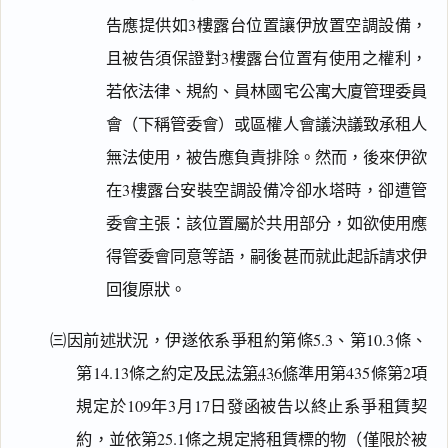
告應提供如3樓露台位置讓伊放置空調設備，
且被告須保證對3樓露台位置有使用之權利，
若依法律、規約、員林國宅公寓大廈管理委員
會（下稱管委會）或區權人會議決議致承租人
無法使用，被告應負責排除。然而，後來伊欲
在3樓露台安裝空調設備冷卻水塔時，卻遭管
委會主張：該位置屬於共用部分，如欲使用應
得管委會同意等語，嗣後甚而就此起訴請求伊
回復原狀。
㈢因前述狀況，伊遂依系爭租約第條5.3、第10.3條、
第14.13條之約定及
民法第436條
準用第435條第2項
規定於109年3月17日發函被告以終止系爭租賃契
約，並依第25.1條之規定將租賃標的物（僅限於被