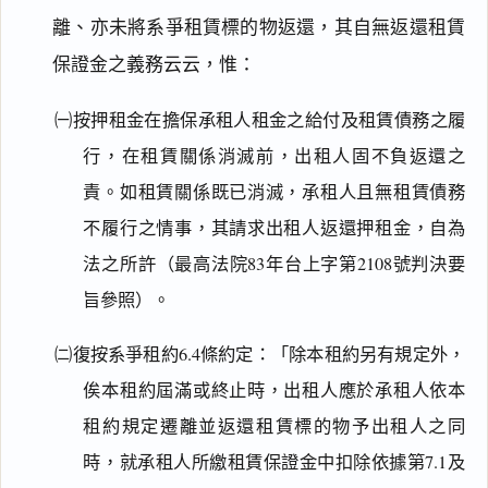
離、亦未將系爭租賃標的物返還，其自無返還租賃
保證金之義務云云，惟：
㈠按押租金在擔保承租人租金之給付及租賃債務之履
行，在租賃關係消滅前，出租人固不負返還之
責。如租賃關係既已消滅，承租人且無租賃債務
不履行之情事，其請求出租人返還押租金，自為
法之所許（最高法院83年台上字第2108號判決要
旨參照）。
㈡復按系爭租約6.4條約定：「除本租約另有規定外，
俟本租約屆滿或終止時，出租人應於承租人依本
租約規定遷離並返還租賃標的物予出租人之同
時，就承租人所繳租賃保證金中扣除依據第7.1及
閱讀
研究