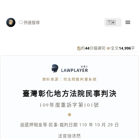
🇹🇼
快速搜尋
約
44
分鐘讀完
·
全文
14,996
字
資料來源：司法院裁判書系統
臺灣彰化地方法院民事判決
109年度重訴字第101號
返還押租金等
·
民事
·
裁判日期 110 年 10 月 29 日
法官
徐沛然