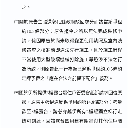
之。
㈡關於原告主張遭彰化縣政府駁回處分而該當系爭租
約10.3條部分：原告迄今之所以無法完成裝修申
請，係因原告於尚未取得變更使用執照及室內裝
修審查之核准前即違法先行施工，且於施工過程
不當使用大型破壞機械打除施工等恐涉不法之行
為所致，則原告此一行為顯已逾系爭租約10.3條約
定課予伊之「應在合法之前提下配合」義務。
㈢關於伊所提供3樓露台遭住戶管委會起訴請求回復原
狀，原告主張伊違反系爭租約第14.8條部分：考量
欲至3樓露台，勢必穿越伊所有2樓經獨立梯行走
始可到達，且該露台四周建有圍牆與其他住戶隔