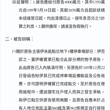
㈤並聲明：1.被告應給付原告4000萬元，其中1350萬
元自109年5月18日起、其餘2650萬元自起訴狀繕
本送達翌日起，均自清償日止，按年息百分之5計
算之利息。2.願供擔保，請准宣告假執行。
二、被告辯稱：
㈠關於原告主張伊未能點交地下1樓停車場部分：伊否
認之，蓋伊確實業已點交此部分標的物予原告，
此由原告已入內裝潢可明，另原告於105年12月22
日發函告知伊其已完成停車場設備裝設及公告收
費，亦可證明伊確實已完成點交。至於原告在使
用過程中，遭該國宅住戶侵入而與之發生爭執，
與伊已點交供原告使用無關，且原告自應本於占
有人地位依
民法第960條
及第962條規定自行排除