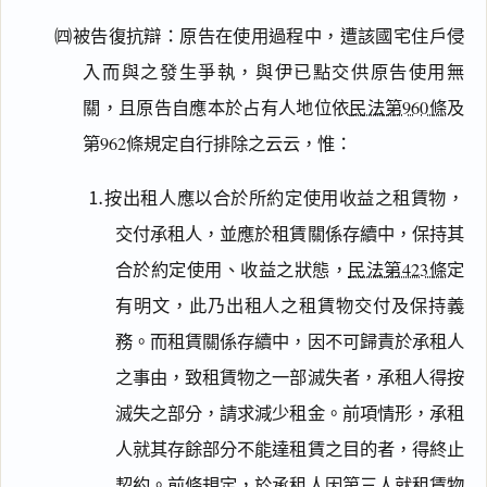
㈣被告復抗辯：原告在使用過程中，遭該國宅住戶侵
入而與之發生爭執，與伊已點交供原告使用無
關，且原告自應本於占有人地位依
民法第960條
及
第962條規定自行排除之云云，惟：
⒈按出租人應以合於所約定使用收益之租賃物，
交付承租人，並應於租賃關係存續中，保持其
合於約定使用、收益之狀態，
民法第423條
定
有明文，此乃出租人之租賃物交付及保持義
務。而租賃關係存續中，因不可歸責於承租人
之事由，致租賃物之一部滅失者，承租人得按
滅失之部分，請求減少租金。前項情形，承租
人就其存餘部分不能達租賃之目的者，得終止
契約。前條規定，於承租人因第三人就租賃物