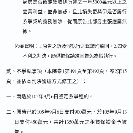
身房是否確能獲取伊所述之一年5000萬元以上之
營業利益，並非無疑，且此損失更與伊是否履行
系爭契約義務無涉，從而原告此部分主張應屬無
據。
㈥並聲明：1.原告之訴及假執行之聲請均駁回。2.如受
不利之判決，願供擔保請准宣告免為假執行。
貳、不爭執事項（本院卷1第491頁至第492頁，卷2第15
頁，並依本判決論述方式修正之）：
一、兩造於105年9月6日簽定系爭租約。
二、原告已於105年9月6日支付900萬元、於105年9月13
日支付450萬元，共計1350萬元之租賃保證金予被
告。