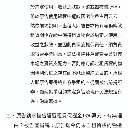
於約定使用、收益之狀態。縱或如被告所稱，
係於原告使用過程中遭該國宅住戶占用云云，
然依前揭說明，出租人即被告亦負有義務應就
租賃關係存續中保持租賃物合於約定之使用、
收益之狀態，並因此負瑕疵擔保責任，須負責
取得管委會同意，設法排除住戶或管委會對停
車場之實質支配力。否則應可認定租賃標的物
因權利瑕疵之存在而不能達契約之目的，承租
人即原告即得終止系爭租約。從而被告前揭所
辯，顯與系爭租約約定意旨及現行民法規定有
違，洵屬無據。
二、原告請求被告返還租賃保證金1350萬元，有無理
由？被告固辯稱：原告迄今仍未自租賃標的物遷