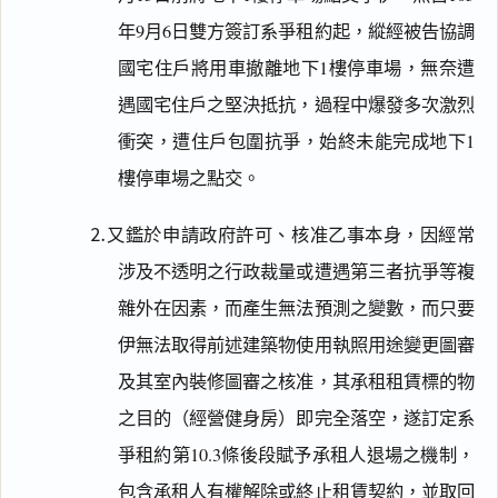
年9月6日雙方簽訂系爭租約起，縱經被告協調
國宅住戶將用車撤離地下1樓停車場，無奈遭
遇國宅住戶之堅決抵抗，過程中爆發多次激烈
衝突，遭住戶包圍抗爭，始終未能完成地下1
樓停車場之點交。
⒉又鑑於申請政府許可、核准乙事本身，因經常
涉及不透明之行政裁量或遭遇第三者抗爭等複
雜外在因素，而產生無法預測之變數，而只要
伊無法取得前述建築物使用執照用途變更圖審
及其室內裝修圖審之核准，其承租租賃標的物
之目的（經營健身房）即完全落空，遂訂定系
爭租約第10.3條後段賦予承租人退場之機制，
包含承租人有權解除或終止租賃契約，並取回