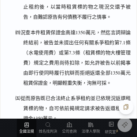
止租約後，以當時租賃標的物之現況交還予被
告，自難認原告有何債務不履行之情事。
㈣況查本件租賃保證金高達1350萬元，然迄言詞辯論
終結前，被告並未提出任何有關系爭租約第7.1條
（水電使用費）或第7.3條（租賃標的物大樓管理
費）規定之費用尚待扣除，如允許被告以前揭事
由即行使同時履行抗辯而拒絕返還全部1350萬元
租賃保證金，明顯輕重失衡，洵無可採。
㈤從而原告既已合法終止系爭租約並已依現況返還租
賃標的物，自可依前揭規定請求被告返還租賃保
證金1350萬元。
匯出
全國法規
姓名找判決
公司查詢
法律人學院
研究室
三、原告依系爭租約14.13條或
民法第232條
之約定，請