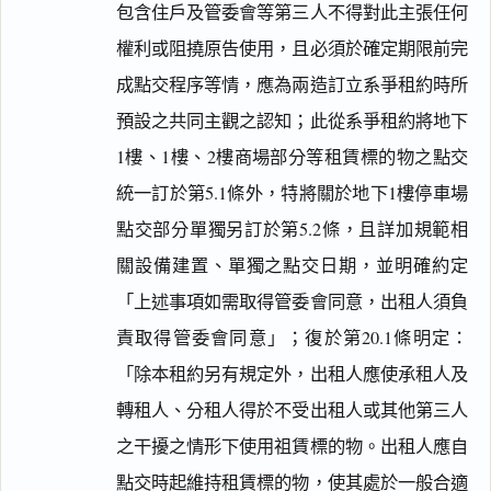
包含住戶及管委會等第三人不得對此主張任何
權利或阻撓原告使用，且必須於確定期限前完
成點交程序等情，應為兩造訂立系爭租約時所
預設之共同主觀之認知；此從系爭租約將地下
1樓、1樓、2樓商場部分等租賃標的物之點交
統一訂於第5.1條外，特將關於地下1樓停車場
點交部分單獨另訂於第5.2條，且詳加規範相
關設備建置、單獨之點交日期，並明確約定
「上述事項如需取得管委會同意，出租人須負
責取得管委會同意」；復於第20.1條明定：
「除本租約另有規定外，出租人應使承租人及
轉租人、分租人得於不受出租人或其他第三人
之干擾之情形下使用祖賃標的物。出租人應自
點交時起維持租賃標的物，使其處於一般合適