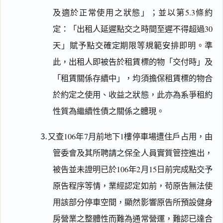
及適於正常使用之狀態」；並以第5.3條約
定：「出租人延遲點交之時間至遲不得超過30
天」賦予點交確定期限等規範安排即明。準
此，出租人即被告於租賃標的物「交付時」及
「租賃關係存續中」，均須擔保租賃標的物合
於約定之使用、收益之狀態，此亦為系爭租約
性質為繼續性債之關係之體現。
⒊又查106年7月前地下1樓停車場遭住戶占用，由
管委會及其所聘請之保全人員實質管控進出，
被告並未證明已於106年2月15日前完成點交予
原告程序等情，業經認定如前，苟原告無法使
用該部分停車空間，顯然影響原告所預設健身
房營業之整體性而難為通常營運，難認已達合