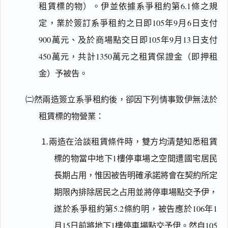
租賃標的物）。伊並依據系爭租約第6.1條之規
定，業於簽訂系爭租約之日即105年9月6日支付
900萬元、及於商場點交日即105年9月13日支付
450萬元，共計1350萬元之租賃保證金（即押租
金）予被告。
㈡然兩造簽立系爭租約後，卻因下列情事致伊無法於
租賃標的物營業：
⒈兩造在洽談租賃條件時，雙方均清楚知悉租賃
標的物當中地下1樓停車場之空間遭國宅居民
長期占用，惟因被告明確承諾將會在契約所定
期限內排除居民之占用並將停車場點交予伊，
遂於系爭租約第5.2條約明，被告應於106年1
月15日前將地下1樓停車場點交予伊。然自105