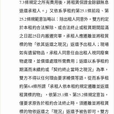
7.3條規定之所有費用後，將租賃保證金餘額無息
退還承租人。」又依系爭租約第25.1條前段、第
25.2條規範意旨略以：除出租人同意外，雙方約定
搜尋本
於本租約合法解除、或合法終止或租賃期間屆滿
之日起25日内搬遷完畢，承租人應遷離並將租質
標的物「依其返還之現況」返還予出租人；現場
主
如有遺留物品，承租人同意任由出租人視同廢棄
文
物處理，並償還處理所需費用；返還以系爭租約
事
期滿而未續約或「契约終止當時之現況」為準，
實
及
雙方不得以任何理由要求補償等語。從而系爭租
理
約第6.4條所謂「承租人依本租約規定遷離並返還
由
租賃標的物」，依第25.1條、第25.2條規定意旨，
僅要求原告於租約合法終止時，須遷離並將租賃
標的物依返還之「現況」返還予被告即可。雙方