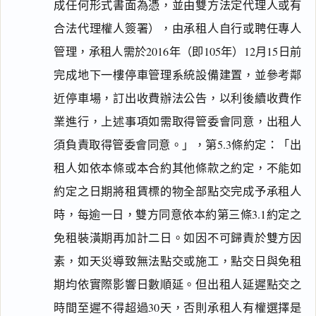
成任何形式書面為憑，並由雙方法定代理人或有
合法代理權人簽署），由承租人自行或聘任專人
管理，承租人需於2016年（即105年）12月15日前
完成地下一樓停車管理系統設備建置，並參考鄰
近停車場，訂出收費辦法公告，以利後續收費作
業進行，上述事項如需取得管委會同意，出租人
須負責取得管委會同意。」，第5.3條約定：「出
租人如依本條或本合約其他條款之約定，不能如
約定之日期將租賃標的物全部點交完成予承租人
時，每逾一日，雙方同意依本約第三條3.1約定之
免租裝潢期再加計二日。如因不可歸責於雙方因
素，如天災導致無法點交或施工，點交日與免租
期均依實際影響日數順延。但出租人延遲點交之
時間至遲不得超過30天，否則承租人有權選擇是