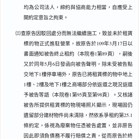
一
均為公司法人，締約與協商能力相當，自應受上
鍵
開約定意旨之拘束。
複
製
全
㈢查原告因駁回處分而無法繼續施工，致並未於租賃
文
標的物正式進駐營業，故原告於109年3月17日以
複製給 AI
去換行複製
書面通知被告終止租約（本院卷1第89頁），嗣後
匯出 PDF
精美列印
又於同年5月6日發函向被告聲明，除未受被告點
交地下1樓停車場外，原告已將租賃標的物中地上
下載 Word
下載 .md
1樓、2樓及地下1樓之商場部分依返還之現況返還
列印
含信
予被告等語（本院卷1第95頁至第98頁）。又核諸
箋底
紋
被告所提供租賃標的物現場照片顯示，現場固仍
（關
閉＝
遺留部分建材物件尚未清除，然依系爭租約第25.1
純淨
白
條約定，係視為廢棄物任憑被告處置，並非原告
底）
因此即須負債務不履行賠償之責，從而原告於終