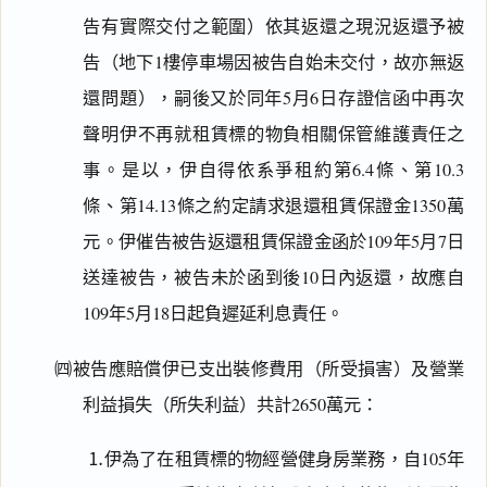
告有實際交付之範圍）依其返還之現況返還予被
告（地下1樓停車場因被告自始未交付，故亦無返
還問題），嗣後又於同年5月6日存證信函中再次
聲明伊不再就租賃標的物負相關保管維護責任之
事。是以，伊自得依系爭租約第6.4條、第10.3
條、第14.13條之約定請求退還租賃保證金1350萬
元。伊催告被告返還租賃保證金函於109年5月7日
送達被告，被告未於函到後10日內返還，故應自
109年5月18日起負遲延利息責任。
㈣被告應賠償伊已支出裝修費用（所受損害）及營業
利益損失（所失利益）共計2650萬元：
⒈伊為了在租賃標的物經營健身房業務，自105年