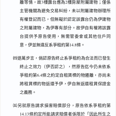
離等情，故3樓露台應為2樓房屋附屬建物；僅係
主管機關為避免交易糾紛，未以附屬建物辦理所
有權登記而已，但無礙於認定該露台仍為伊建物
之附屬建物，為伊專有部分。故伊自有權將該露
台提供予原告使用，無需管委會或其他住戶同
意，伊並無違反系爭租約第14.8條。
㈣退萬步言，倘認原告終止系爭租約為合法而已發生
終止之效力（伊否認之），然原告迄今仍未依系
爭租約第6.4條之約定自租賃標的物遷離，亦尚未
將租賃標的物返還予伊，伊自無返還租賃保證金
之義務。
㈤另就原告請求損害賠償部分，原告依系爭租約第
14.13條約定所能請求賠償者係限於「因此所生之