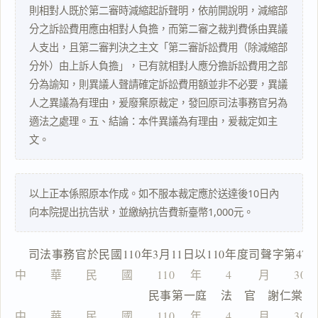
則相對人既於第二審時減縮起訴聲明，依前開說明，減縮部
搜尋本
分之訴訟費用應由相對人負擔，而第二審之裁判費係由異議
人支出，且第二審判決之主文「第二審訴訟費用（除減縮部
分外）由上訴人負擔」，已有就相對人應分擔訴訟費用之部
分為諭知，則異議人聲請確定訴訟費用額並非不必要，異議
主
文
人之異議為有理由，爰廢棄原裁定，發回原司法事務官另為
適法之處理。五、結論：本件異議為有理由，爰裁定如主
理
由
文。
以上正本係照原本作成。如不服本裁定應於送達後10日內
向本院提出抗告狀，並繳納抗告費新臺幣1,000元。
一
鍵
    司法事務官於民國110年3月11日以110年度司聲字第47
複
製
中　　華　　民　　國　　110 　年　　4 　　月　　30
全
                  民事第一庭    法　官　謝仁棠
文
中　　華　　民　　國　　110 　年　　4 　　月　　30