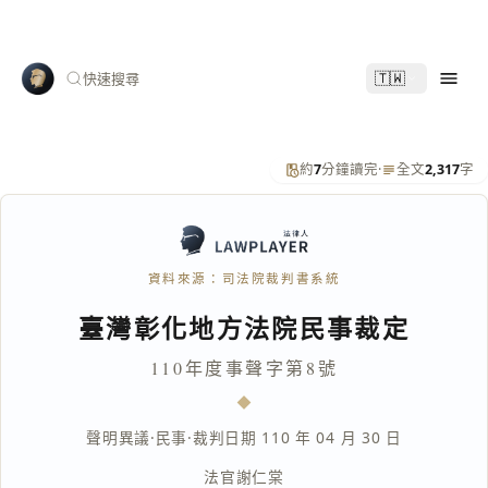
🇹🇼
快速搜尋
約
7
分鐘讀完
·
全文
2,317
字
資料來源：司法院裁判書系統
臺灣彰化地方法院民事裁定
110年度事聲字第8號
聲明異議
·
民事
·
裁判日期 110 年 04 月 30 日
法官
謝仁棠