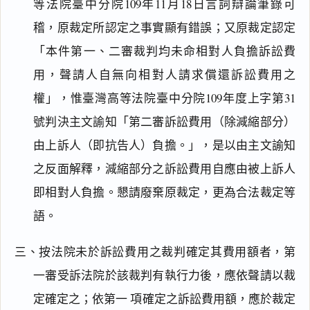
等法院臺中分院109年11月18日言詞辯論筆錄可
稽，原裁定所認定之事實顯有錯誤；又原裁定認定
「本件第一、二審裁判均未命相對人負擔訴訟費
用，聲請人自無向相對人請求償還訴訟費用之
權」，惟臺灣高等法院臺中分院109年度上字第31
號判決主文諭知「第二審訴訟費用（除減縮部分）
由上訴人（即抗告人）負擔。」，是以由主文諭知
之反面解釋，減縮部分之訴訟費用自應由被上訴人
即相對人負擔。懇請廢棄原裁定，更為合法裁定等
語。
三、按法院未於訴訟費用之裁判確定其費用額者，第
一審受訴法院於該裁判有執行力後，應依聲請以裁
定確定之；依第一 項確定之訴訟費用額，應於裁定