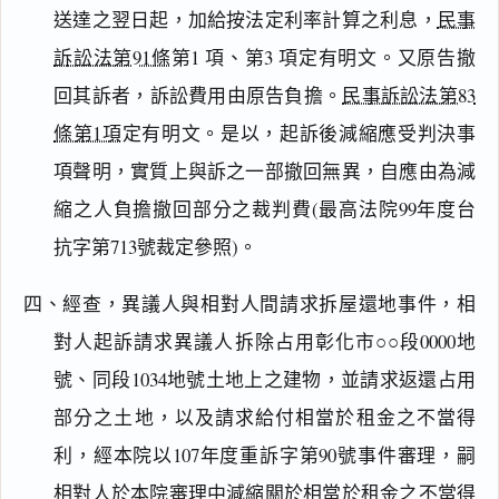
送達之翌日起，加給按法定利率計算之利息，
民事
訴訟法第91條
第1 項、第3 項定有明文。又原告撤
回其訴者，訴訟費用由原告負擔。
民事訴訟法第83
條第1項
定有明文。是以，起訴後減縮應受判決事
項聲明，實質上與訴之一部撤回無異，自應由為減
縮之人負擔撤回部分之裁判費(最高法院99年度台
抗字第713號裁定參照)。
四、經查，異議人與相對人間請求拆屋還地事件，相
對人起訴請求異議人拆除占用彰化市○○段0000地
號、同段1034地號土地上之建物，並請求返還占用
部分之土地，以及請求給付相當於租金之不當得
利，經本院以107年度重訴字第90號事件審理，嗣
相對人於本院審理中減縮關於相當於租金之不當得