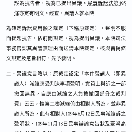
誤為抗告者，視為已提出異議。
民事訴訟法第495
條
亦定有明文。經查，異議人就本院
為確定訴訟費用額之裁定（下稱原裁定），聲明不服
而提起抗告，依前開規定，視為提出異議，本院司法
事務官認其異議無理由而送請本院裁定，核與首揭條
文規定及意旨相符，先予敘明。
二、異議意旨略以：原裁定認定「本件聲請人（即異
議人）減縮應受判決事項聲明，實質上與訴之一部
撤回無異，自應由減縮之人負擔撤回部分之裁判
費」云云，惟第二審減縮係由相對人所為，並非異
議人所為，此有相對人109年6月12日民事減縮訴之
聲明狀、109年11月18日民事辯論意旨狀及臺灣高