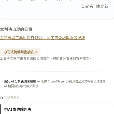
複製給 AI
去換行複製
                                書記官  陳文新
匯出 PDF
精美列印
下載 Word
下載 .md
本判決出現的公司
列印
金豐機器工業股份有限公司 的工商登記與訴訟紀錄
含信
箋底
紋
（關
司法院裁判書系統
閉＝
本頁全文逐字來自司法院公開資料，可開新分頁核對官方原文。
純淨
白
底）
用完 AI 分析後回來繼續
— 法律人 LawPlayer 有判決書全文與相關法規連結，
AI 摘要無法取代原文閱讀
AI 延伸分析
AI 幫你讀判決