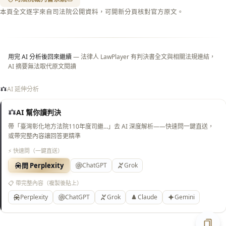
閉＝
本頁全文逐字來自司法院公開資料，可開新分頁核對官方原文。
純淨
白
底）
用完 AI 分析後回來繼續
— 法律人 LawPlayer 有判決書全文與相關法規連結，
AI 摘要無法取代原文閱讀
AI 延伸分析
AI 幫你讀判決
帶「臺灣彰化地方法院110年度司繼…」去 AI 深度解析——快速問一鍵直送，
或帶完整內容讓回答更精準
⚡ 快速問（一鍵直送）
問 Perplexity
ChatGPT
Grok
📋 帶完整內容（複製後貼上）
Perplexity
ChatGPT
Grok
Claude
Gemini