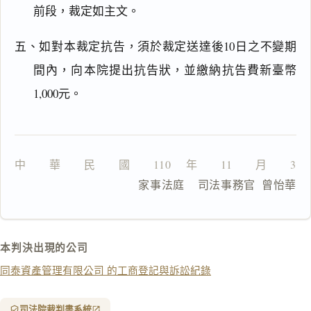
前段，裁定如主文。
五、如對本裁定抗告，須於裁定送達後10日之不變期
間內，向本院提出抗告狀，並繳納抗告費新臺幣
一
鍵
1,000元。
複
製
全
文
中　　華　　民　　國　　110 　年　　11　　月　　30
複製給 AI
去換行複製
                  家事法庭    司法事務官  曾怡華
匯出 PDF
精美列印
下載 Word
下載 .md
本判決出現的公司
列印
同泰資產管理有限公司 的工商登記與訴訟紀錄
含信
箋底
紋
（關
司法院裁判書系統