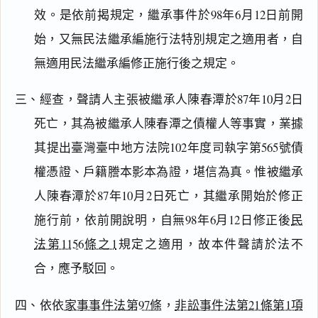
效。是依前揭規定，繼承事件於98年6月12日前開
始，又無民法繼承編施行法特別規定之適用者，自
無適用民法繼承編修正施行後之規定。
三、經查，聲請人主張被繼承人陳春潭於87年10月2日
閱讀
研究
死亡，其為被繼承人陳春潭之債權人等事實，業據
其提出臺灣臺中地方法院102年度司執字第565號債
權憑證、戶籍謄本影本為證，堪信為真。惟被繼承
搜尋本
人陳春潭於87年10月2日死亡，其繼承開始於修正
施行前，依前開說明，自無98年6月12日修正後
民
法第1156條之1
規定之適用，故本件聲請於法不
主
合，應予駁回。
文
理
四、依依
家事事件法第97條
，
非訟事件法第21條第1項
由