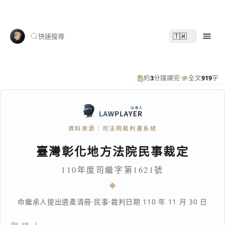
🇹🇼
快速搜尋
約
3
分鐘讀完
·
全文
919
字
資料來源：司法院裁判書系統
臺灣彰化地方法院民事裁定
110年度司繼字第1621號
命繼承人提出遺產清冊
·
民事
·
裁判日期 110 年 11 月 30 日