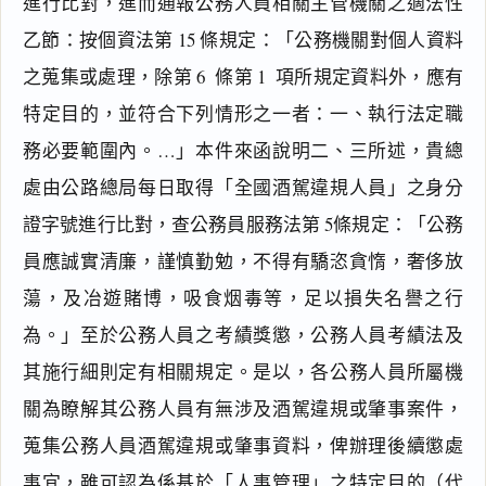
進行比對，進而通報公務人員相關主管機關之適法性
乙節：按個資法第 15 條規定：「公務機關對個人資料
之蒐集或處理，除第 6  條第 1  項所規定資料外，應有
特定目的，並符合下列情形之一者：一、執行法定職
務必要範圍內。…」本件來函說明二、三所述，貴總
搜尋本
處由公路總局每日取得「全國酒駕違規人員」之身分
證字號進行比對，查公務員服務法第 5條規定：「公務
員應誠實清廉，謹慎勤勉，不得有驕恣貪惰，奢侈放
要
蕩，及冶遊賭博，吸食烟毒等，足以損失名譽之行
旨
為。」至於公務人員之考績獎懲，公務人員考績法及
主
旨
其施行細則定有相關規定。是以，各公務人員所屬機
說
關為瞭解其公務人員有無涉及酒駕違規或肇事案件，
明
蒐集公務人員酒駕違規或肇事資料，俾辦理後續懲處
正
事宜，雖可認為係基於「人事管理」之特定目的（代
本