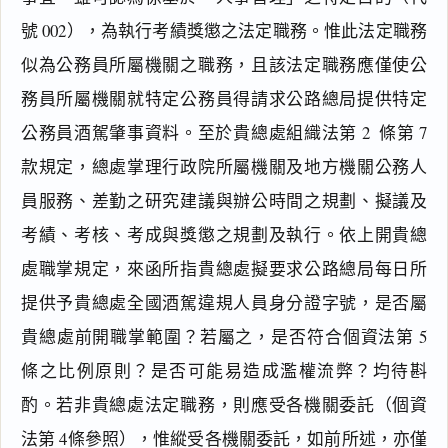
號 002），為執行考績獎懲之法定職務。惟此法定職務
副
本
似為公務員所屬機關之職務，且該法定職務應僅使公
務員所屬機關就特定公務員得請求公路總局提供特定
公務員酒駕肇事資料。至於貴總處組織法第 2  條第 7  
個
款規定，總處掌理行政院所屬機關及地方機關公務人
人
員服務、差勤之研究建議與辦公時間之規劃、擬議及
資
料
考績、考核、考成與獎懲之規劃及執行。依上開貴總
保
處職掌規定，來函所指貴總處擬要求公路總局每日所
護
法
提供予貴總處全國酒駕違規人員身分證字號，是否屬
第
貴總處前開職掌範圍？若屬之，是否符合個資法第 5  
4
、
條之比例原則？是否可能易造成濫權流弊？均待斟
5
酌。若非貴總處法定職務，則應受各機關委託（個資
、
6
法第 4條參照），惟縱受各機關委託，如前所述，亦僅
、