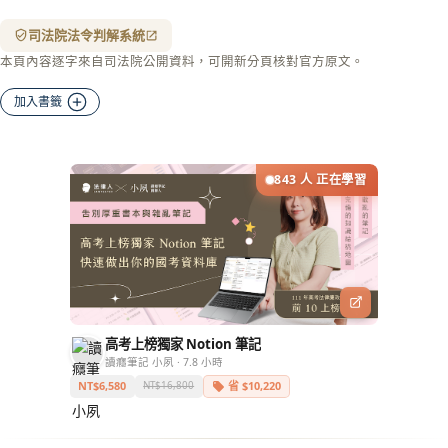
鍵
複
司法院法令判解系統
製
本頁內容逐字來自司法院公開資料，可開新分頁核對官方原文。
全
文
加入書籤
複製給 AI
去換行複製
匯出 PDF
精美列印
843 人 正在學習
下載 Word
下載 .md
列印
含信
箋底
紋
（關
閉＝
高考上榜獨家 Notion 筆記
純淨
讀癮筆記 小夙 · 7.8 小時
白
底）
NT$6,580
省 $10,220
NT$16,800