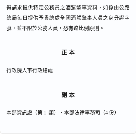
1
得請求提供特定公務員之酒駕肇事資料，如係由公路
6
總局每日提供予貴總處全國酒駕肇事人員之身分證字
條
（
號，並不限於公務人員，恐有違比例原則。
1
0
4
正本
.
1
2
行政院人事行政總處
.
3
0
）
副本
本部資訊處（第 1  類）、本部法律事務司（4 份）
一