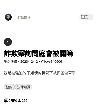
🇹🇼
快速搜尋
詐欺案詢問庭會被關嘛
生活法律
．
2023-12-12
．
@love940606
我是被強迫的不知情的情況下被抓區做車手
疑問
法律知識
0
0
292