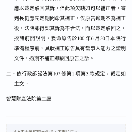
應以裁定駁回其訴，但此項欠缺如可以補正者，審
閱讀
研究
判長仍應先定期間命其補正，俟原告逾期不為補正
後，法院即得認其訴為不合法，而以裁定駁回之，
揆諸前開說明，爰命原告於100 年6 月30日本院行
搜尋本
準備程序前，具狀補正原告具有當事人能力之證明
文件，逾期不補正即駁回原告之訴。
二、依行政訴訟法第107 條第1 項第3 款規定，裁定如
主
主文。
文
理
智慧財產法院第二庭
由