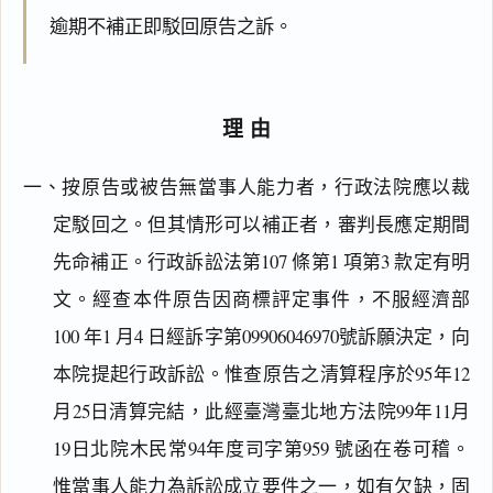
逾期不補正即駁回原告之訴。
理由
一、按原告或被告無當事人能力者，行政法院應以裁
定駁回之。但其情形可以補正者，審判長應定期間
先命補正。行政訴訟法第107 條第1 項第3 款定有明
文。經查本件原告因商標評定事件，不服經濟部
100 年1 月4 日經訴字第09906046970號訴願決定，向
本院提起行政訴訟。惟查原告之清算程序於95年12
月25日清算完結，此經臺灣臺北地方法院99年11月
19日北院木民常94年度司字第959 號函在卷可稽。
惟當事人能力為訴訟成立要件之一，如有欠缺，固