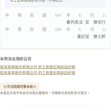
以上正本係照原本作成。不得抗告。
一
鍵
複
中　　華　　民　　國　　100　 年　　6　　 月　　22
製
                          審判長法  官　陳忠行
全
文
中　　華　　民　　國　　100　 年　　6　　 月　　22
　　　　　　　　　　　　　　　  書記官　陳士軒
複製給 AI
去換行複製
匯出 PDF
精美列印
本判決出現的公司
下載 Word
下載 .md
笙祐貿易股份有限公司 的工商登記與訴訟紀錄
列印
笙祐貿易股份有限公司 的工商登記與訴訟紀錄
含信
箋底
紋
（關
司法院裁判書系統
閉＝
本頁全文逐字來自司法院公開資料，可開新分頁核對官方原文。
純淨
白
底）