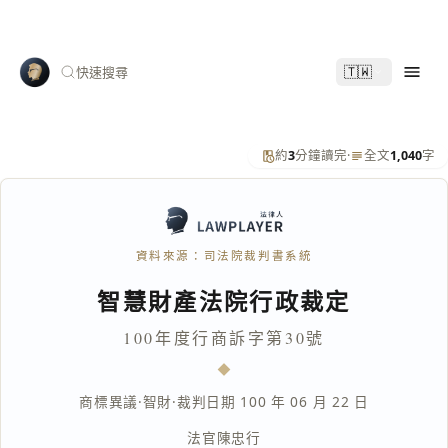
🇹🇼
快速搜尋
約
3
分鐘讀完
·
全文
1,040
字
資料來源：司法院裁判書系統
智慧財產法院行政裁定
100年度行商訴字第30號
商標異議
·
智財
·
裁判日期 100 年 06 月 22 日
法官
陳忠行