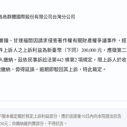
島商群體國際股份有限公司台灣分公司
麗鐘、甘達福間因請求侵害著作權有關財產權爭議事件，經
上訴人之上訴利益為新臺幣（下同）200,000 元，應徵第
訴人繳納。茲依民事訴訟法第442 條第2 項規定，限上訴人於
本院繳納，毋得延誤，逾期即駁回其上訴，特此裁定。
不服本裁定關於核定上訴利益部分，應於送達後10日內向本院提出抗告
000元；命繳納裁判費部分，不得抗告。