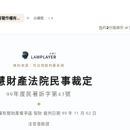
99年度民著訴字第43號（侵害著作權有關財產權爭議）
研究
1
約
2
分鐘讀完
·
資料來源：司法院裁判書系統
慧財產法院民事裁定
99年度民著訴字第43號
權有關財產權爭議
·
智財
·
裁判日期 99 年 11 月 02 日
法官
曾啟謀