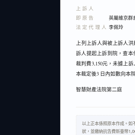
上訴人
即原告
英屬維京群
法定代理人
李佩玲
上列上訴人與被上訴人洪
訴人提起上訴到院，查本件
裁判費3,150元，未據上
本裁定後3 日內如數向
智慧財產法院第二庭
以上正本係照原本作成。如
狀，並繳納抗告費新臺幣1,