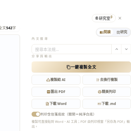
β
📔
研究室
全文
542
字
閱讀
研究
內文搜尋
搜尋本法規…
分享與輸出
一鍵複製全文
複製給 AI
去換行複製
匯出 PDF
精美列印
下載 Word
下載 .md
列印含信箋底紋（關閉＝純淨白底）
複製可直接貼到 Word、AI 工具；PDF 由列印視窗「另存為 PDF」輸
出。