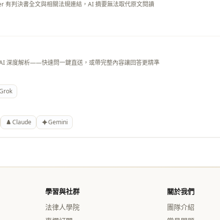
layer 有判決書全文與相關法規連結，AI 摘要無法取代原文閱讀
 AI 深度解析——快速問一鍵直送，或帶完整內容讓回答更精準
Grok
Claude
Gemini
學習與社群
關於我們
法律人學院
團隊介紹