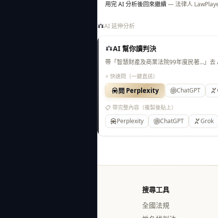
用完 AI 分析後回來繼續
— 法律人 LawP
AI 延伸分析
AI 幫你讀判決
帶「智慧財產及商業法院99年度民著…」去
⚡ 快速問（一鍵直送）
問 Perplexity
ChatGPT
📋 帶完整內容（複製後貼上）
Perplexity
ChatGPT
Grok
搜尋工具
全國法規