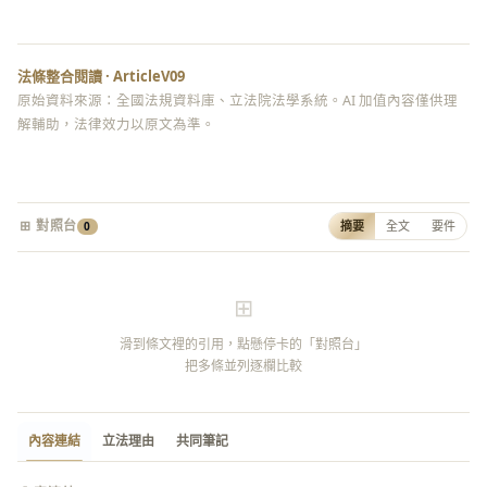
法條整合閱讀 · ArticleV09
原始資料來源：全國法規資料庫、立法院法學系統。AI 加值內容僅供理
解輔助，法律效力以原文為準。
⊞ 對照台
摘要
全文
要件
0
⊞
滑到條文裡的引用，點懸停卡的「對照台」
把多條並列逐欄比較
內容連結
立法理由
共同筆記