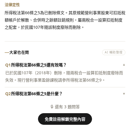
法律定性
所得稅法第66條之5為已刪除條文。其原規範營利事業股東可扣抵稅
額帳戶於解散、合併時之餘額註銷規則，屬兩稅合一設算扣抵制度
之配套，於民國107年隨該制度廢除而刪除。
大家也在問
AI 輔助整理
Q1
所得稅法第66條之5還有效嗎？
▾
已於民國107年（2018年）刪除，隨兩稅合一設算扣抵制度廢除而
失效。現行營利事業盈餘課稅請參所得稅法第66條之9。
Q2
所得稅法第66條之5是什麼？
▾
🔒
還有 3 題問答
免費註冊解鎖完整內容