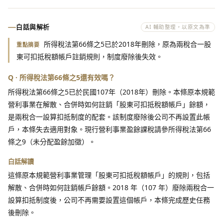
白話與解析
AI 輔助整理，以原文為準
所得稅法第66條之5已於2018年刪除，原為兩稅合一股
重點摘要
東可扣抵稅額帳戶註銷規則，制度廢除後失效。
Q · 所得稅法第66條之5還有效嗎？
所得稅法第66條之5已於民國107年（2018年）刪除。本條原本規範
營利事業在解散、合併時如何註銷「股東可扣抵稅額帳戶」餘額，
是兩稅合一設算扣抵制度的配套。該制度廢除後公司不再設置此帳
戶，本條失去適用對象。現行營利事業盈餘課稅請參所得稅法第66
條之9（未分配盈餘加徵）。
白話解讀
這條原本規範營利事業管理「股東可扣抵稅額帳戶」的規則，包括
解散、合併時如何註銷帳戶餘額。2018 年（107 年）廢除兩稅合一
設算扣抵制度後，公司不再需要設置這個帳戶，本條完成歷史任務
後刪除。