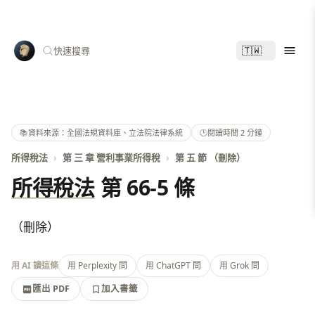
🇹🇼
快速搜尋
📚
資料來源：全國法規資料庫、立法院法律系統
🕑
閱讀時間 2 分鐘
所得稅法
›
第 三 章 營利事業所得稅
›
第 五 節 （刪除）
所得稅法
第 66-5 條
（刪除）
用 AI 讀這條
用 Perplexity 問
用 ChatGPT 問
用 Grok 問
匯出 PDF
加入書籤
加入書籤
匯出 PDF