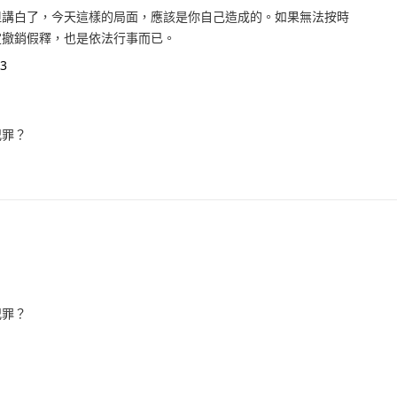
但講白了，今天這樣的局面，應該是你自己造成的。如果無法按時
定撤銷假釋，也是依法行事而已。
3
犯罪？
犯罪？