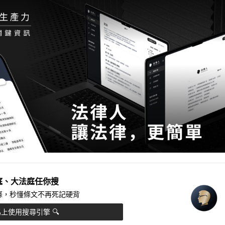
庭、大法庭任你搜
法條，秒懂條文不再死記硬背
上使用搜尋引擎 🔍