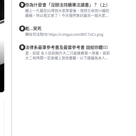
「我真正想做」三種力量來達成目標。 每個人的腦
會很堅持要講到三句話，而且三句中，還會有重複的
可能，第一，你沒有真的下定決心，第二，情緒不穩
你為什麼會「沒辦法持續專注讀書」？（上）
中都住著兩個自己，一個隨心所欲、衝動行事，另一
部分。對，法律人就是這麼無趣，最好現在就開始習
定。 我們先來說第一個，你一定會想說，不對欸，我
個則控制衝動，懂的延遲享受，現實生活中你所做的
慣這個方式，因為除了這樣，不會用其他方式表述。
繼上一片篇在IG得到大家厚愛後，很快又收到小編的
都已經起的七早八早到外面讀書，怎麼可能會「沒有
決定就是不斷在這兩個我間切換的結果。一旦兩個我
這邊先提簡單說明一下「判斷標準」，有別於一般常
邀稿。所以我又來了！今天我們來討論另一個大家都
下決心」？先別激動，這裡的「沒下定決心」是指
相互牴觸，勢必其中一個要推翻掉另一個的主張。 要
人，法律人講話特別講求「有憑有據」，而且這個依
想擁有的能力——「保持專注力」。 首先老樣子，問
「潛意識跟顯意識兩者對同一事物的認知不一」，拿
成功克服意志力挑戰，就要找出利用原始本能的方
據還必須是可受驗證、具客觀性的，不能是「我覺
問各位，你最近一次感受到自己非常專注在某事物
讀書來說，顯意識的你認為它重要，影響自己未來的
乾...笑死
法，不是一昧與其對抗。 一件事的結果取決於我們
得...」、「當然...」，是你必須要「清清楚楚講明
上，是什麼時候？ 1、2、3 這個問題我問過身邊數十
職涯發展，但潛意識的你，其實內心深處可能並沒有
下的一連串決定，所以，在訂立強化自制力的具體目
轉自司法院FB https://i.imgur.com/BFCTxCz.png￼
白」判斷的依據，並將其呈現在眾人前。 如前文所
個好友，總結出的答案真是驚奇的一致，那就是——
那麼想要這個藉由讀書所帶來的「成果」。（每個人
標前，必須先自問： 我能知道自己什麼時候做決定
提，三段論法非法律人專屬，是一種通用的邏輯與論
「當你希望自己的才能或專長得以發揮且達成所期望
情況不一，我這邊舉的例是自己剛開始全職考生的時
嗎？ 提高自制力方法1：記錄你一整週的決定 要提高
述形式。可「法學三段論法」不同，其重點在「判斷
的目標之時」。我知道這句有點長，反覆讀個幾次，
的狀況） 第二，情緒不穩定。OK，先來定義一下何
法律系最罩參考書及最雷參考書 說給你聽👍🏻
自制力，首先必須擁有更高的自我察覺能力，即「知
標準所顯示的特色」，即「防止法律成為國家濫權的
再想想你自己的狀況，有沒有發現，不管是在休閒娛
為「穩定」，所謂穩定，指的是情緒在「中間值」，
壹、前提 本人目前剛升大二只能推薦第一用書，倘若
道自己什麼時候再做決定」，這個能力看似簡單，實
工具」。 以刑法來說，法學上判斷標準因受罪刑法定
樂、工作又或者學習上，這句話都驚人的相符？ 沒
即不偏向任何一方的中立狀態。考生（尤其全職考
大二有時間一定會補上其他書籍，以下建議為本人主
際上卻難度很高，這邊簡單舉個例說明：你覺得自己
主義拘束，法條成為判斷標準的第一順位。但同時也
錯，即便是一場球賽、遊戲，仔細回想、分析後你也
生）之所以無法專注，很大一部分是因為沈浸在挫
觀以及身邊朋友學習狀況而得知，不完全是絕對最好
一天平均做了幾次關於食物的決定？我自己當初是估
要注意，「成文刑法」非唯一合法判斷標準，「刑法
會發現，每個專注行為的背後，都隱含著「自我實
敗、壓力、焦慮等負面情緒中，在這樣的狀態下，是
或最雷，還是要看個人所好！ 貳、書籍 —————<
計約14~15次，結果一週後統計發現，結果竟高達13
保障精神」才是具絕對約束力的。（翻譯年糕：刑法
現」的目標。 如何控制「專注力」？ 作為一個曾為
沒辦法真正獲得「專注」的，想當然，讀書效率也很
最罩>———-——— 一、民法總則 1.陳聰富老師《民
9次/天（每一個跟食物有關的決定都照實紀錄）。 將
必須作為市民自由之大憲章）。總的來說，對被告不
兩年全職考生的人，常常遇到一個很幹的狀況，那就
差。因此，想維持專注力時，你必須屏棄這些正反兩
法總則》 超級推薦剛進入法律界的同學先讀這本，偏
一整天的決定記錄決定下來還有一個好處，就是你能
利時，需有成文法律規定為依據（成文法源主義）；
是「我想唸書，卻一個字都念不下去」。相信在場的
面的情緒，保持既不開心也不難過、中立且安定的感
淺顯易懂，案例分析綽綽有餘，還有方便整理思緒的
在一天結束之際回顧它們，試著去分析哪些有助於達
對被告有利時，不一定要有法律規定為依據（法理主
各位也多少有過這種經歷，在此，我給各位一個建
受。 怎麼解放情緒？ 在長達兩年全職考生過程中，
比較圖、表格，排版字體也不會過於擁擠，讀起來既
成你的目標、哪些沒有（甚至可能導致失敗）。同
義）。這邊也要補充一下，雖「不一定要有法律規
議，先停下來檢視自己的狀況。通常會這樣，有兩個
我總結出兩個方式，讓自己的情緒能夠得到釋放，以
有成就感又爽快，可以搭配台大開放課程，案例題也
時，這個方法也能幫助你慢慢減少因分心所做出的決
定」，也不能毫無依據，至少需具備「法理上」的理
可能，第一，你沒有真的下定決心，第二，情緒不穩
下分享給大家，如果你也有其他好的方式，歡迎在底
是書籍上的，所以建議讀完書籍在看，會節省許多時
定，我推薦大家可以連續記錄一整週，效果蠻顯著
由（位階不可牴觸），否則容易變成法官獨裁。 好，
定。 我們先來說第一個，你一定會想說，不對欸，我
下跟我分享、交流。 釐清負面情緒的原因：就像解題
間。 https://i.imgur.com/9ZuAiU2.png￼ 2.王澤鑑老師
的。 用這個方法重點在於：「你能不能越來越快察覺
這邊也幫各位整理出三種最常見的陳述表達方式： a.
都已經起的七早八早到外面讀書，怎麼可能會「沒有
一樣，先解構出概念，才能寫出完整的答案。通常負
《民法總則》 比聰富老師的書籍小本許多，但比較晦
到自己對某些事物已動了念頭？」以及「在什麼想
依刑法第x條規定... b. 按「」，刑法第x條訂有明文 c.
下決心」？先別激動，這裡的「沒下定決心」是指
面情緒產生的原因很單一，不是同儕就是家人的話
澀難懂，章節前後都會給實力題練習，每個題目都是
法、何種場景或感受之下，最容易產生衝動？」 提高
依通說/學理... 呈前述，「依刑法...」這個寫法，不論
「潛意識跟顯意識兩者對同一事物的認知不一」，拿
（或者社群動態），這時候我覺得有一點很重要，那
爭點所在，在考試前能方便複習，排版字體有壓縮的
自制力方法2：冥想 規律運動的人身體通常比較健
在對被告有利或不利時皆可使用，但「依通說/學
讀書來說，顯意識的你認為它重要，影響自己未來的
就是：「試圖扭轉想法」、「勇於接受失敗」，我知
感覺但必讀！必讀！，只不過建議有法律基礎之後在
康，同理，規律冥想的人，自制力通常比較好。我知
理...」只能出現在「對被告有利」的狀況下，因為不
職涯發展，但潛意識的你，其實內心深處可能並沒有
道聽起來很雞湯，但做起來也真的是很有用（叔叔是
閱讀。 二、刑法總則 1.王皇玉老師《刑法總則》 我
道許多人可能沒有冥想的習慣，所以這邊教大家一個
利被告時，必須要有成文法律依據。 這邊直接舉一個
那麼想要這個藉由讀書所帶來的「成果」。（每個人
過來人）！實際做法大概是你可以用一張A4紙，把所
的第一愛書！！也是一樣推薦剛進入法律界的同學買
輕量級的「5分鐘冥想練習」： STEP 1：靜坐在一個
例子（案例來源：台大法學院助理教授 林明昕）：
情況不一，我這邊舉的例是自己剛開始全職考生的時
有擔心、焦慮的點寫出來，再換一個顏色的筆寫出能
這本，淺顯易懂，雖然有些細節的部分就沒有那麼完