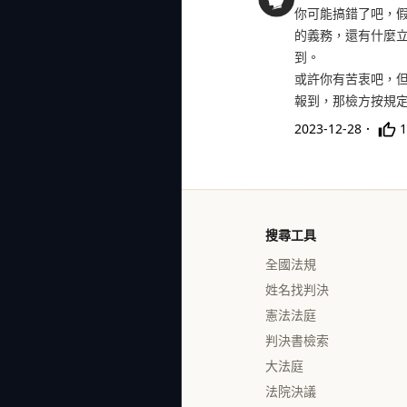
你可能搞錯了吧，
的義務，還有什麼
到。
或許你有苦衷吧，
報到，那檢方按規
2023-12-28
．
1
搜尋工具
全國法規
姓名找判決
憲法法庭
判決書檢索
大法庭
法院決議