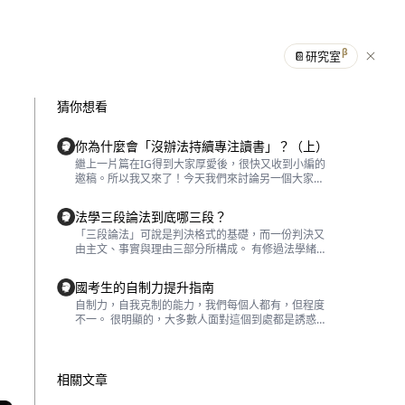
β
📔
研究室
猜你想看
你為什麼會「沒辦法持續專注讀書」？（上）
繼上一片篇在IG得到大家厚愛後，很快又收到小編的
邀稿。所以我又來了！今天我們來討論另一個大家都
想擁有的能力——「保持專注力」。 首先老樣子，問
問各位，你最近一次感受到自己非常專注在某事物
法學三段論法到底哪三段？
上，是什麼時候？ 1、2、3 這個問題我問過身邊數十
「三段論法」可說是判決格式的基礎，而一份判決又
個好友，總結出的答案真是驚奇的一致，那就是——
由主文、事實與理由三部分所構成。 有修過法學緒論
「當你希望自己的才能或專長得以發揮且達成所期望
的人一定都知道三段論法，甚至一聽到這四個字就會
的目標之時」。我知道這句有點長，反覆讀個幾次，
開始自動聯想到「小前提、大前提跟結論」或者「法
再想想你自己的狀況，有沒有發現，不管是在休閒娛
國考生的自制力提升指南
律、事實與結論」，但這兩種講法其實都很不完整。
樂、工作又或者學習上，這句話都驚人的相符？ 沒
自制力，自我克制的能力，我們每個人都有，但程度
而且，三段論法也不是法律人專屬，在其他領域也被
錯，即便是一場球賽、遊戲，仔細回想、分析後你也
不一。 很明顯的，大多數人面對這個到處都是誘惑的
廣為使用，所以本文要探討的是，「何為法學的三段
會發現，每個專注行為的背後，都隱含著「自我實
世界，常常無法堅守自己的立場，因此，我們常常想
論法」？ Ok要釐清這個問題，就必須先畫出法學說
現」的目標。 如何控制「專注力」？ 作為一個曾為
靠外力或其他方法「增強」它。 增強自制力真的這麼
明「格式」，再分別來解釋它們。 1、依/按... （判斷
兩年全職考生的人，常常遇到一個很幹的狀況，那就
難嗎？ 不，要發揮自制力，就要在關鍵時候找出自己
標準） 2、本案中/依題旨... （判斷對象/事情） 3、從
是「我想唸書，卻一個字都念不下去」。相信在場的
真正的動力，善用「我真正想做的力量」。 因為我們
相關文章
而/是故/因此... （判斷結論） 看完這個架構，大家應
各位也多少有過這種經歷，在此，我給各位一個建
的自制力就是善用「我要去做」、「我不去做」、
該不難發現，即便是一個沒有爭議的案子，法律人也
議，先停下來檢視自己的狀況。通常會這樣，有兩個