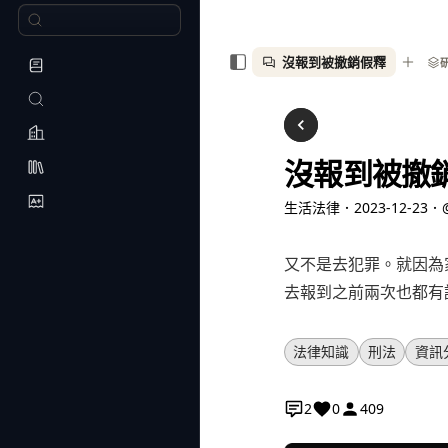
沒報到被撤銷假釋
沒報到被撤
生活法律
．
2023-12-23
．
又不是去犯罪。就因為
去報到之前兩次也都有
法律知識
刑法
資訊
2
0
409