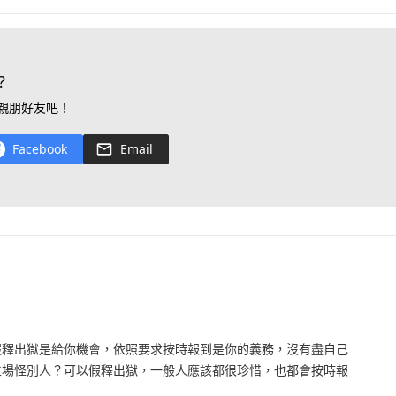
?
親朋好友吧！
Facebook
Email
假釋出獄是給你機會，依照要求按時報到是你的義務，沒有盡自己
立場怪別人？可以假釋出獄，一般人應該都很珍惜，也都會按時報