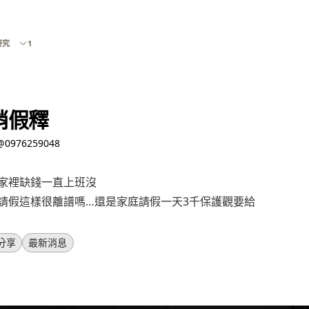
研究
1
銷假釋
@0976259048
家裡缺錢一直上班沒
請假這樣很離譜嗎…還是家庭請假一天3千保護觀要給
分享
最新消息