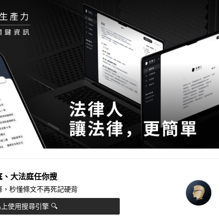
庭、大法庭任你搜
法條，秒懂條文不再死記硬背
上使用搜尋引擎 🔍