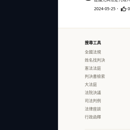
2024-05-25
．
0
搜尋工具
全國法規
姓名找判決
憲法法庭
判決書檢索
大法庭
法院決議
司法判例
法律座談
行政函釋