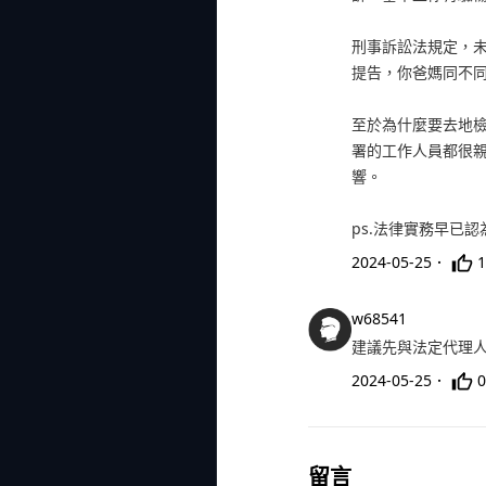
刑事訴訟法規定，
提告，你爸媽同不
至於為什麼要去地
署的工作人員都很
響。
ps.法律實務早已
2024-05-25
．
1
w68541
建議先與法定代理
2024-05-25
．
0
留言