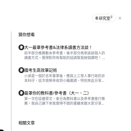
β
📔
研究室
猜你想看
大一最罩參考書&法律系讀書方法談！
前半部分推薦數本參考書，後半部分再來談談個人的
讀書方式。覺得對你有幫助的話請幫我按個讚吧！ 剛
進法律系的同學們應該都有個共同感受，即法律系的
教科書都特別貴，要買的書又非常多。小弟這邊提供
國考生高效筆記術
一些自己大一認為「必需」的民總書單供各位參考參
小弟是一個於去年畢業後，應屆上三等人事行政的非
考！ 👉1.陳聰富「民法總則」： 應該是所有法律系
本科仔，這次很榮幸收到小編邀請，特別來此分享自
學生都略有耳聞，聽著陳老師在網路上的台大開放式
己的一些技巧。 首先申明一下，雖然我非本科，但大
課程，搭配他的課本一起啃，真是大一非常快樂的時
二就已決定要考公職，買了整套函授外，大三大四都
光。 除此之外，陳老師的教科書用詞淺顯易懂，毋庸
最罩你的教科書/參考書（大一、二）
在補習班，大學沒參加過任何社團，在校就像邊緣
擔心自身國文造詣如何或看不懂的問題。搭配大量法
第一次在這邊發文，會分為教科書以及參考書進行推
人，除了室友跟班上同學外都不認識，真的算非常努
院裁判的實務案例案例解說分析。篇幅上則不同於許
薦，我自己讀下來我覺得不錯的書籍來跟大家分享，
力在唸書才能幸運應屆上榜～（但這篇並沒有鼓勵各
多教科書鉅細靡遺的介紹太多細節但不具重要性的概
主要是大一、二的書籍，法律系要讀的書非常多選擇
位效法我的方式，大學真的該好好玩樂，沒玩到的當
念，可以快速讓讀者了解民法總則的體系與架構，非
最適合你的書就顯的非常重要了，話不多說先進入主
事人表示十分後悔） 因長時間關注ptt examination
常適合初學者打底。 需要提醒的是本書的裁判案例非
題 教科書📗 「刑法總則」 1、王皇玉/刑法總則：玉
板，比對了許多板大上榜心得與自己的部分，自認唯
常豐富，就需要讀者慢慢閱讀、反覆咀嚼，慎思每個
皇大帝的刑總應該是很多人的第一本刑總教科書，這
相關文章
一優勢就是「筆記方式」，所以今天特別整理出3種
案例的法律關係！ (P.S✍️陳老師的課可以去旁聽，即
本最棒的優點是用字非常淺白，老師也是德派學者，
筆記形式，希望能幫到大家： a. 複習筆記：上完面授
使是非台大的學生也可以在一旁學習，順便看看他。