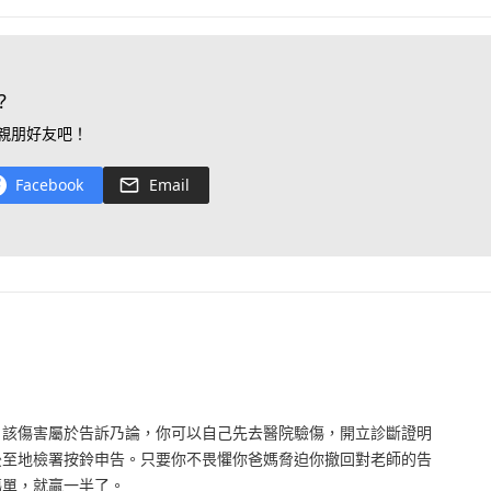
?
親朋好友吧！
Facebook
Email
，該傷害屬於告訴乃論，你可以自己先去醫院驗傷，開立診斷證明
後至地檢署按鈴申告。只要你不畏懼你爸媽脅迫你撤回對老師的告
傷單，就贏一半了。