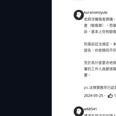
kuranomiyuki
老師涉嫌傷害罪嫌
書（驗傷單）。而
訴，基本上你有驗
刑事訴訟法規定，
提告，你爸媽同不
至於為什麼要去地
署的工作人員都很
響。
ps.法律實務早已
2024-05-25
．
1
w68541
建議先與法定代理