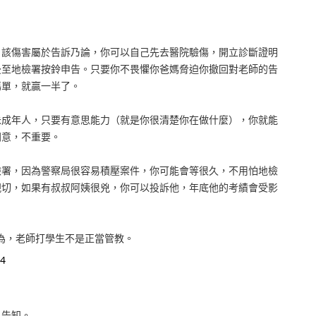
，該傷害屬於告訴乃論，你可以自己先去醫院驗傷，開立診斷證明
後至地檢署按鈴申告。只要你不畏懼你爸媽脅迫你撤回對老師的告
傷單，就贏一半了。
未成年人，只要有意思能力（就是你很清楚你在做什麼），你就能
同意，不重要。
檢署，因為警察局很容易積壓案件，你可能會等很久，不用怕地檢
親切，如果有叔叔阿姨很兇，你可以投訴他，年底他的考績會受影
認為，老師打學生不是正當管教。
4
人告知。