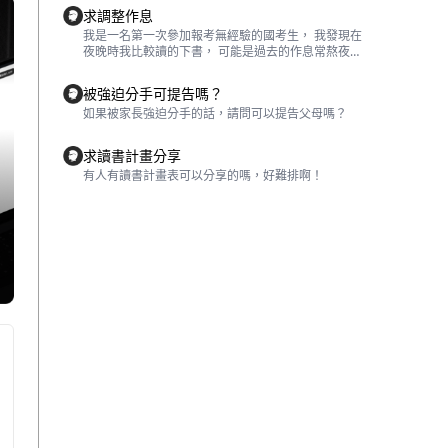
現在台大也有皇玉師的開放式課程，可以搭配使用效
課或函授後，自習時間做的筆記。我個人會以一個章
老師真的很可愛XD) 👉2.王澤鑑「民法總則」： 王老
求調整作息
果會更好 2、林鈺雄/新刑法總則：我自己比較多時間
節為範圍基準，限定自己於2小時內完整複習該章的
師為台灣民法界的權威，前司法院大法官、台大名譽
是在看這本書，我很喜歡老師的用字，加上一開始的
每一小節後，再花1小時，於「完全不看書的情況
我是一名第一次參加報考無經驗的國考生， 我發現在
教授。王老師課本為更進階的版本，會有許多超過民
案例老師挑選的也都非常有趣，原本以為都是老師虛
下」將小節重點寫出來，有點像在寫簡易式教材那
夜晚時我比較讀的下書， 可能是過去的作息常熬夜的
總的概念補充，因此需要一些基礎方能讀的更順利。
構，但有些卻是真實案例，當學完一個章節我會再回
樣，除了分段分行外，也要記得適時換色以方便加深
關係， 這樣導致我就會晚起， 即便我想調整也無法
可以在閱讀一章陳老師的教科書後，再跟進閱讀一章
頭看剛開始的案例來當作練習，書的最後面有一個洗
記憶（依照個人習慣）。 複習是筆記乍看之下耗時費
一時改過來， 比如我刻意早起因為睡眠不足想藉由如
王老師的內容。 其富含法律素養的用字遣詞、精妙的
被強迫分手可提告嗎？
澡熊是個亮點 3、林東茂/刑法總則：這本書我覺得很
力，卻能牢牢掌握知識點。長期養成習慣後，你就會
此會早睡硬調整，結果導致我書也沒讀好⋯一直嗑睡
法律思維分析、搭配樹狀圖梳理的觀念，讓人在暢遊
適合當作第一個接觸刑法的人看的書，這本書非常的
如果被家長強迫分手的話，請問可以提告父母嗎？
發現它帶來的驚人成果。（不僅自己能夠記的長久，
過幾天又故態復萌， 最後變得有點沮喪 想請問大家
法學汪洋時，彷若同時提升了己身的文學素養。故
薄，一週就能夠看完，老師用字非常淺白，但也因為
甚至能夠直接講解給他人聽）這邊也分享一下我個人
有沒有什麼方法可以給我意見？ 還有早起是不是要搭
此，王老師的彩虹書、天龍八部等著作，更是學習民
淺白還有比較薄比較沒辦法更深入的知道學說的爭
的成效總結，其實75%的複習筆記我寫完後都沒有再
配午覺才不會下午沒精神了？ 希望可以讓生活規律
事法律所不可或缺的！ (P.S✍️進了法律這扇門之後，
求讀書計畫分享
議，但如果想要先窺探刑總的話，非常推薦這本書，
翻閱過，只有過了真的超～久的那種（徹底忘掉）
讀書作息更穩定。謝謝🙏 祝福大家金榜題名。
民法類一定會需要購買王老師的全套著作。一次購買
有人有讀書計畫表可以分享的嗎，好難排啊！
看完之後再閱讀上面兩本會對學習很有幫助 4、蔡聖
的，我才會回去翻。 我其實也有想過為什麼這個方式
完通常會比較便宜，但之後有可能會改版，所以請審
偉/刑法案例解析方法論：這一本我真的是非常推薦的
能記得比較清楚，結論是「思考與內化」。自己做的
慎評估） 👉3.林政豪律師「這是一本民法總則解題
書籍，但不建議大一就閱讀這本書，我認為需要將刑
筆記也許不像參考書一樣嚴謹，但它是經個人思考方
書」：用非常白話且詼諧的方式一步一步教導審題、
總的基礎打好看這本書會更有收穫，因為刑總非常注
式寫出來的，更加符合你的腦迴路，更可直接檢視自
架構到下筆，並大量補充爭點、概念。其中數頁大的
重階層，如果放錯地方來處理就會沒有分數，這本書
己到底了解了多少，重點在於「過程」非「結果」。
整張民總樹狀圖也能很好的幫助整理整個民總學習思
會告訴你該在什麼階段處理，尤其我很喜歡老師在容
複習筆記與後面的錯誤與備考兩套筆記行成一個結
維，是寫題目蠻推薦的一本參考書。 (P.S✍️題目一定
許構成要件錯誤的介紹，因為這邊對我來說是比較難
構，共同加深你對知識的記憶與印象。 b. 錯誤筆記：
要儘早做，不要想說等讀完再來寫。比如讀完一章，
的地方，經過老師的解說我也能更加了解該如何運
顧名思義，為記錄犯錯的筆記，對國考生來說特別重
就開始寫幾題該章節的題目。手感是一步一步培養
用，不管採哪一個學說該在那邊審查都能夠更輕易的
要，與「訂正」間最大的不同在於「系統性整理」。
的。也有句俗話說，「創新是從模仿開始的。」就算
解決，老師最後面也有放上他自己的擬答，但老師也
我第一年準備國考的時候習慣將訂正寫在考古題目
一開始不知道如何下筆，也可以先從「抄」參考書擬
說考試沒辦法寫的這麼完整，所以大家可以參考，然
旁，後面發現這種作法的成效很差，重複刷題竟然還
答開始。多寫幾次，慢慢就能抓到感覺了！） 👉4.各
後自行做刪減，這本書我看了非常多次每次都有不同
出現第二次也錯在同樣地方慘劇，後面才下定決心要
校老師指定參考書： 期中期末肯定會與老師指定書的
的收穫非常推薦 「民法總則」 1、陳聰富/民法總則：
將這些錯誤統整成「錯誤筆記」。 當然，因為大部分
內容有關，而且有些教授也比較喜歡學生採用自己的
這本書可以說是現在法律系大一必備的書籍，老師用
人紙本考古題是一年一年做下來的，錯的地方可能都
見解或寫法，若不熟悉教授的觀點可能拿不到高分！
字非常淺白不會讓你對民法產生畏懼，透過案例的解
不一樣，所以我推薦大家可以用ipad或平板的方式，
因此在指定參考書上必定要多下點功夫，掌握好才能
析，將單純文字的論述能夠讓人更加融會貫通，並且
一樣「手寫」統整出錯誤題目（也要分顏色），反覆
拿到分數。 👉5.保成出版社的「法科全彩心智圖
搭配老師的開放式課程能夠讓你的民法打非常好的基
複習，直到完全掌握為止。 c. 備考筆記：最後這份筆
表」： 每一個章節都有個別的大版面全彩心智圖，可