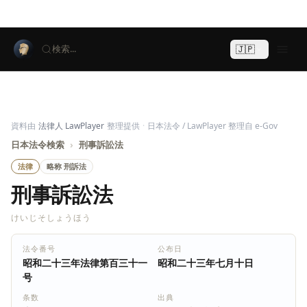
🇯🇵
検索...
資料由
法律人 LawPlayer
整理提供
·
日本法令 / LawPlayer 整理自 e-Gov
日本法令検索
›
刑事訴訟法
法律
略称 刑訴法
刑事訴訟法
けいじそしょうほう
法令番号
公布日
昭和二十三年法律第百三十一
昭和二十三年七月十日
号
条数
出典