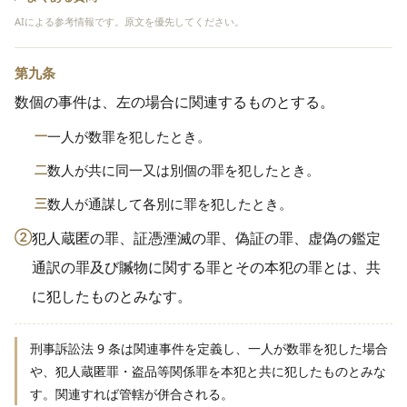
AIによる参考情報です。原文を優先してください。
第九条
数個の事件は、左の場合に関連するものとする。
一
一人が数罪を犯したとき。
二
数人が共に同一又は別個の罪を犯したとき。
三
数人が通謀して各別に罪を犯したとき。
②
犯人蔵匿の罪、証憑湮滅の罪、偽証の罪、虚偽の鑑定
通訳の罪及び贓物に関する罪とその本犯の罪とは、共
に犯したものとみなす。
刑事訴訟法 9 条は関連事件を定義し、一人が数罪を犯した場合
や、犯人蔵匿罪・盗品等関係罪を本犯と共に犯したものとみな
す。関連すれば管轄が併合される。