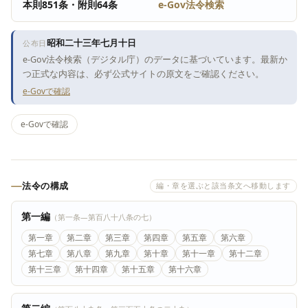
本則851条・附則64条
e-Gov法令検索
昭和二十三年七月十日
公布日
e-Gov法令検索（デジタル庁）のデータに基づいています。最新か
つ正式な内容は、必ず公式サイトの原文をご確認ください。
e-Govで確認
e-Govで確認
法令の構成
編・章を選ぶと該当条文へ移動します
第一編
（第一条―第百八十八条の七）
第一章
第二章
第三章
第四章
第五章
第六章
第七章
第八章
第九章
第十章
第十一章
第十二章
第十三章
第十四章
第十五章
第十六章