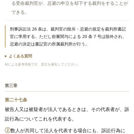
る受命裁判官が、忌避の申立を却下する裁判をすることが
できる。
刑事訴訟法 26 条は、裁判官の除斥・忌避の規定を裁判所書記
官に準用する。ただし前審関与による 20 条 7 号は除外され、
忌避の決定は書記官の所属裁判所が行う。
よくある質問
AIによる参考情報です。原文を優先してください。
第三章
第二十七条
被告人又は被疑者が法人であるときは、その代表者が、訴
訟行為についてこれを代表する。
②
数人が共同して法人を代表する場合にも、訴訟行為に