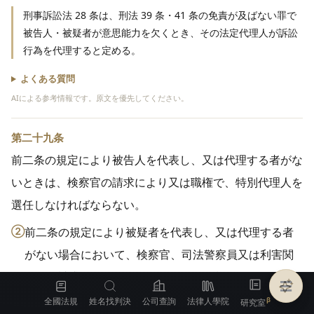
刑事訴訟法 28 条は、刑法 39 条・41 条の免責が及ばない罪で
被告人・被疑者が意思能力を欠くとき、その法定代理人が訴訟
行為を代理すると定める。
よくある質問
AIによる参考情報です。原文を優先してください。
第二十九条
前二条の規定により被告人を代表し、又は代理する者がな
いときは、検察官の請求により又は職権で、特別代理人を
選任しなければならない。
②
前二条の規定により被疑者を代表し、又は代理する者
がない場合において、検察官、司法警察員又は利害関
係人の請求があつたときも、前項と同様である。
☰
全國法規
姓名找判決
公司查詢
法律人學院
③
特別代理人は、被告人又は被疑者を代表し又は代理し
研究室