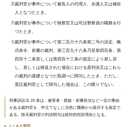
五
裁判官が事件について被告人の代理人、弁護人又は補佐
人となつたとき。
六
裁判官が事件について検察官又は司法警察員の職務を行
つたとき。
七
裁判官が事件について第二百六十六条第二号の決定、略
式命令、前審の裁判、第三百九十八条乃至第四百条、第
四百十二条若しくは第四百十三条の規定により差し戻
し、若しくは移送された場合における原判決又はこれら
の裁判の基礎となつた取調べに関与したとき。ただし、
受託裁判官として関与した場合は、この限りでない。
刑事訴訟法 20 条は、被害者・親族・前審担当など一定の事由
がある裁判官を、申立てなしに当然に職務から除斥する規定で
ある。除斥裁判官の判決関与は絶対的控訴理由となる。
よくある質問