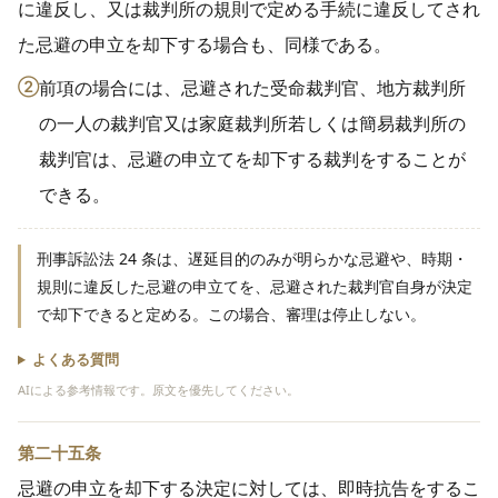
に違反し、又は裁判所の規則で定める手続に違反してされ
た忌避の申立を却下する場合も、同様である。
②
前項の場合には、忌避された受命裁判官、地方裁判所
の一人の裁判官又は家庭裁判所若しくは簡易裁判所の
裁判官は、忌避の申立てを却下する裁判をすることが
できる。
刑事訴訟法 24 条は、遅延目的のみが明らかな忌避や、時期・
規則に違反した忌避の申立てを、忌避された裁判官自身が決定
で却下できると定める。この場合、審理は停止しない。
よくある質問
AIによる参考情報です。原文を優先してください。
第二十五条
忌避の申立を却下する決定に対しては、即時抗告をするこ