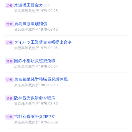
水道機工賃金カット
労働
東京高等裁判所
1979-09-25
鹿島農協遺族補償
労働
仙台高等裁判所
1979-09-10
ダイハツ工業賃金台帳提出命令
労働
大阪高等裁判所
1979-09-05
国鉄小郡駅員懲戒免職
労働
広島高等裁判所
1979-09-04
東京都単純労務職員起訴休職
労働
東京高等裁判所
1981-09-10
阪神観光救済命令取消
労働
東京地方裁判所
1979-08-30
吉野石膏訴訟参加申立
労働
東京高等裁判所
1979-08-09