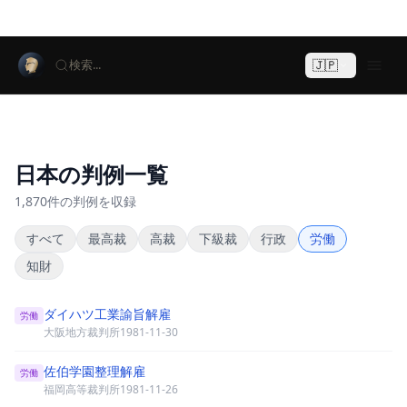
🇯🇵
検索...
日本の判例一覧
1,870件の判例を収録
すべて
最高裁
高裁
下級裁
行政
労働
知財
ダイハツ工業諭旨解雇
労働
大阪地方裁判所
1981-11-30
佐伯学園整理解雇
労働
福岡高等裁判所
1981-11-26