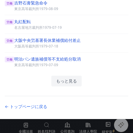
吉野石膏緊急命令
労働
東京高等裁判所
1979-08-09
丸紅配転
労働
名古屋地方裁判所
1979-07-19
大阪中央労基署長休業補償給付差止
労働
大阪高等裁判所
1979-07-18
明治パン遺族補償等不支給処分取消
労働
東京高等裁判所
1979-07-09
もっと見る
← トップページに戻る
全國法規
姓名找判決
公司查詢
法律人學院
研究室