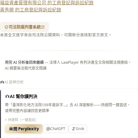
福益資產管理有限公司 的工商登記與訴訟紀錄
列印
黃秀卿 的工商登記與訴訟紀錄
含信
箋底
紋
（關
司法院裁判書系統
閉＝
本頁全文逐字來自司法院公開資料，可開新分頁核對官方原文。
純淨
白
底）
用完 AI 分析後回來繼續
— 法律人 LawPlayer 有判決書全文與相關法規連結，
AI 摘要無法取代原文閱讀
AI 延伸分析
AI 幫你讀判決
帶「臺灣彰化地方法院109年度訴字…」去 AI 深度解析——快速問一鍵直送，
或帶完整內容讓回答更精準
⚡ 快速問（一鍵直送）
問 Perplexity
ChatGPT
Grok