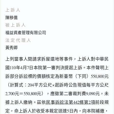
上訴人
陳移儒
被上訴人
福益資產管理有限公司
法定代理人
黃秀卿
上列當事人間請求拆屋還地等事件，上訴人對中華民
國110年4月7日本院第一審判決提起上訴。本件聲明上
訴部分訴訟標的價額核定為新臺幣（下同）550,800元
（計算式：204平方公尺×起訴時公告現值每平方公尺
2,700元＝550,800元），應徵第二審裁判費9,090元，未
據上訴人繳納。茲依
民事訴訟法第442條第2項
前段規
閱讀
研究
定，命上訴人於收受本裁定送達5日內，向本院補繳，