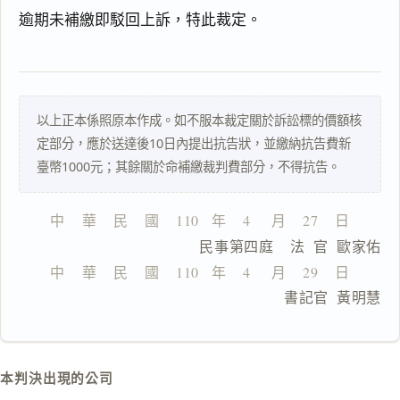
逾期未補繳即駁回上訴，特此裁定。
搜尋本
以上正本係照原本作成。如不服本裁定關於訴訟標的價額核
定部分，應於送達後10日內提出抗告狀，並繳納抗告費新
臺幣1000元；其餘關於命補繳裁判費部分，不得抗告。
一
鍵
複
中    華    民    國    110   年    4     月    27    日
製
                  民事第四庭    法  官  歐家佑
全
文
中    華    民    國    110   年    4     月    29    日
                                書記官  黃明慧
複製給 AI
去換行複製
匯出 PDF
精美列印
本判決出現的公司
下載 Word
下載 .md