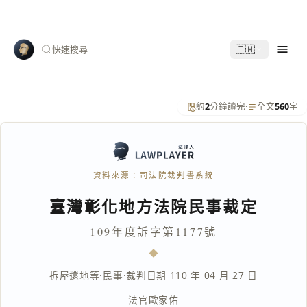
🇹🇼
快速搜尋
約
2
分鐘讀完
·
全文
560
字
資料來源：司法院裁判書系統
臺灣彰化地方法院民事裁定
109年度訴字第1177號
拆屋還地等
·
民事
·
裁判日期 110 年 04 月 27 日
法官
歐家佑