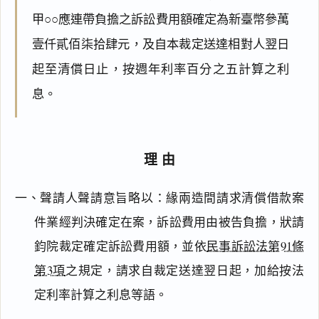
甲○○應連帶負擔之訴訟費用額確定為新臺幣參萬
壹仟貳佰柒拾肆元，及自本裁定送達相對人翌日
起至清償日止，按週年利率百分之五計算之利
息。
理由
一、聲請人聲請意旨略以：緣兩造間請求清償借款案
件業經判決確定在案，訴訟費用由被告負擔，狀請
鈞院裁定確定訴訟費用額，並依
民事訴訟法第91條
第3項
之規定，請求自裁定送達翌日起，加給按法
定利率計算之利息等語。