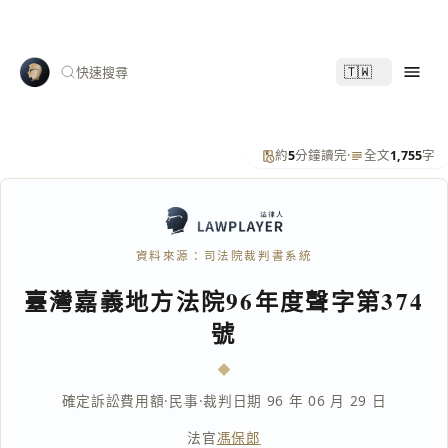
🇹🇼
快速搜尋
約
5
分鐘讀完
·
全文
1,755
字
資料來源：司法院裁判書系統
臺灣嘉義地方法院96年度聲字第374
號
確定訴訟費用額
·
民事
·
裁判日期 96 年 06 月 29 日
法官
馮保郎