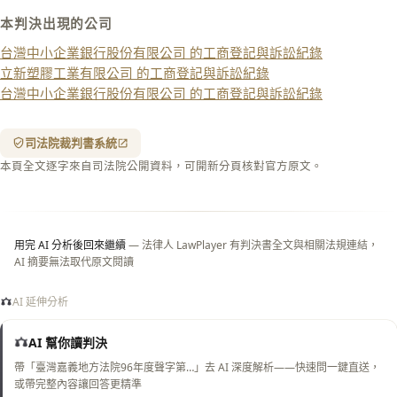
匯出 PDF
精美列印
本判決出現的公司
下載 Word
下載 .md
台灣中小企業銀行股份有限公司 的工商登記與訴訟紀錄
立新塑膠工業有限公司 的工商登記與訴訟紀錄
列印
台灣中小企業銀行股份有限公司 的工商登記與訴訟紀錄
含信
箋底
紋
（關
司法院裁判書系統
閉＝
本頁全文逐字來自司法院公開資料，可開新分頁核對官方原文。
純淨
白
底）
用完 AI 分析後回來繼續
— 法律人 LawPlayer 有判決書全文與相關法規連結，
AI 摘要無法取代原文閱讀
AI 延伸分析
AI 幫你讀判決
帶「臺灣嘉義地方法院96年度聲字第…」去 AI 深度解析——快速問一鍵直送，
或帶完整內容讓回答更精準