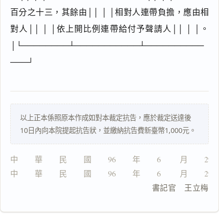
百分之十三，其餘由││ │ │相對人連帶負擔，應由相
對人││ │ │依上開比例連帶給付予聲請人││ │ │。
主
│└────────┴───────────┴──────────
文
───┘
理
由
以上正本係照原本作成如對本裁定抗告，應於裁定送達後
10日內向本院提起抗告狀，並繳納抗告費新臺幣1,000元。
一
鍵
複
中　　華　　民　　國　　96　　年　　6 　　月　　29
製
中　　華　　民　　國　　96　　年　　6 　　月　　29
全
文
                        書記官　王立梅
複製給 AI
去換行複製