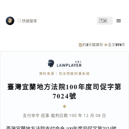
🇹🇼
快速搜尋
約
3
分鐘讀完
·
全文
974
字
資料來源：司法院裁判書系統
臺灣宜蘭地方法院100年度司促字第
7024號
支付命令
·
民事
·
裁判日期 100 年 12 月 08 日
臺灣宜蘭地方法院支付命令 100年度司促字第7024號