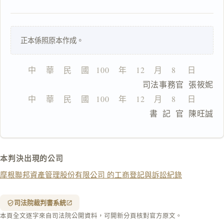
一
正本係照原本作成。
鍵
複
製
中    華    民    國   100    年    12    月    8     日
全
                      司法事務官  張筱妮
文
中    華    民    國   100    年    12    月    8     日
複製給 AI
去換行複製
                      書  記  官  陳旺誠
匯出 PDF
精美列印
下載 Word
下載 .md
本判決出現的公司
列印
摩根聯邦資產管理股份有限公司 的工商登記與訴訟紀錄
含信
箋底
紋
（關
司法院裁判書系統
閉＝
本頁全文逐字來自司法院公開資料，可開新分頁核對官方原文。
純淨