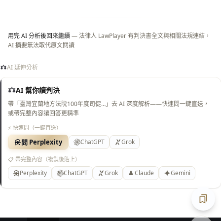
白
底）
用完 AI 分析後回來繼續
— 法律人 LawPlayer 有判決書全文與相關法規連結，
AI 摘要無法取代原文閱讀
AI 延伸分析
AI 幫你讀判決
帶「臺灣宜蘭地方法院100年度司促…」去 AI 深度解析——快速問一鍵直送，
或帶完整內容讓回答更精準
⚡ 快速問（一鍵直送）
問 Perplexity
ChatGPT
Grok
📋 帶完整內容（複製後貼上）
Perplexity
ChatGPT
Grok
Claude
Gemini
匯出