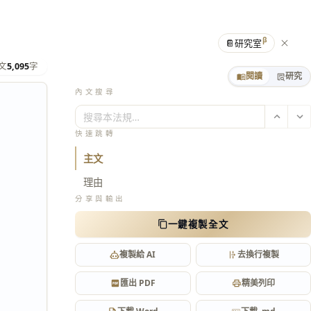
β
📔
研究室
文
5,095
字
閱讀
研究
內文搜尋
搜尋本法規…
快速跳轉
主文
理由
分享與輸出
一鍵複製全文
複製給 AI
去換行複製
匯出 PDF
精美列印