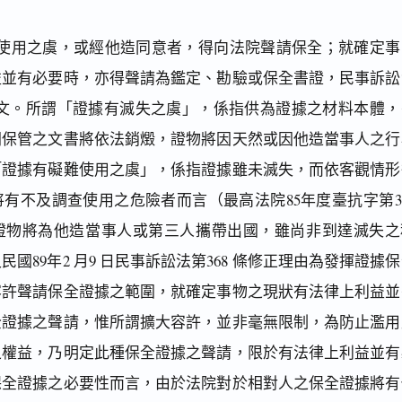
使用之虞，或經他造同意者，得向法院聲請保全；就確定事
益並有必要時，亦得聲請為鑑定、勘驗或保全書證，民事訴訟
定有明文。所謂「證據有滅失之虞」，係指供為證據之材料本體，
關保管之文書將依法銷燬，證物將因天然或因他造當事人之行
「證據有礙難使用之虞」，係指證據雖未滅失，而依客觀情形
有不及調查使用之危險者而言（最高法院85年度臺抗字第30
證物將為他造當事人或第三人攜帶出國，雖尚非到達滅失之
國89年2 月9 日民事訴訟法第368 條修正理由為發揮證據
容許聲請保全證據之範圍，就確定事物之現狀有法律上利益並
全證據之聲請，惟所謂擴大容許，並非毫無限制，為防止濫用
之權益，乃明定此種保全證據之聲請，限於有法律上利益並有
保全證據之必要性而言，由於法院對於相對人之保全證據將有