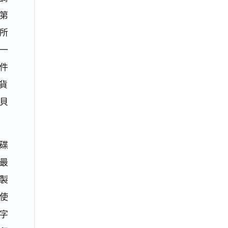
第
處所
一
件
貨
貝
碟
最
製
使
字