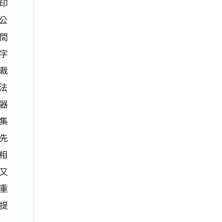
印
人公
間
字
裁
法
器
集
先
相
又
重
提