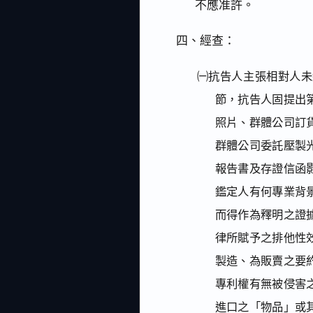
不應准許。
四、經查：
㈠抗告人主張相對人未
節，抗告人固提出
照片、群體公司訂
群體公司委託壓製
報告書及存證信函
鑑定人有何專業背
而得作為釋明之證
律所賦予之排他性
製造、為販賣之要
專利權有無被侵害
進口之「物品」或