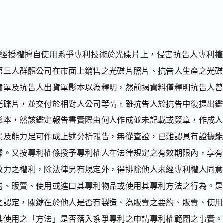
經授權擅自使用系爭專利技術於光碟片上，侵害抗告人專利權
第三人群體公司在市面上銷售之光碟片照片、抗告人生產之光碟
貨單及抗告人出貨單影本以為釋明，然前揭資料僅釋明抗告人曾
光碟片，並交付於相對人公司等情，雖抗告人於抗告中復提出鑑
影本，然該鑑定報告書實際由何人作成並未記載或簽章，作成人
景及能力足可作成上述分析報告，無從查證，已難認具有證據能
據。又按專利權係授予專利權人在法律規定之有效期限內，享有
效力之權利，除法律另有規定外，得排除他人未經專利權人同意
約、販賣、使用或進口其專利物品或使用其專利方法之行為。是
之認定，關鍵在於他人是否有製造、為販賣之要約、販賣、使用
其使用之「方法」是否落入系爭專利之申請專利權範圍之事實。