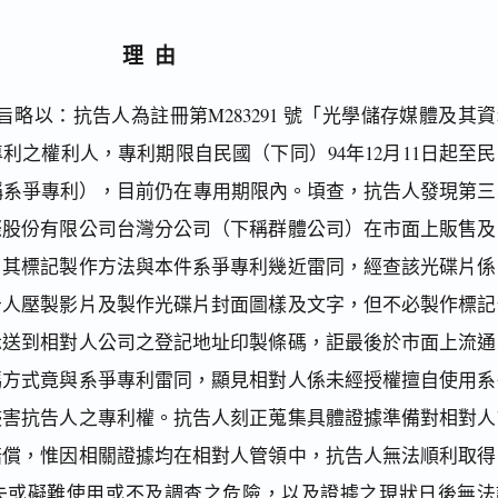
理由
略以：抗告人為註冊第M283291 號「光學儲存媒體及其資
利之權利人，專利期限自民國（下同）94年12月11日起至民
止（下稱系爭專利），目前仍在專用期限內。頃查，抗告人發現第
際股份有限公司台灣分公司（下稱群體公司）在市面上販售及
，其標記製作方法與本件系爭專利幾近雷同，經查該光碟片係
告人壓製影片及製作光碟片封面圖樣及文字，但不必製作標記
示送到相對人公司之登記地址印製條碼，詎最後於市面上流通
碼方式竟與系爭專利雷同，顯見相對人係未經授權擅自使用系
侵害抗告人之專利權。抗告人刻正蒐集具體證據準備對相對人
賠償，惟因相關證據均在相對人管領中，抗告人無法順利取得
失或礙難使用或不及調查之危險，以及證據之現狀日後無法