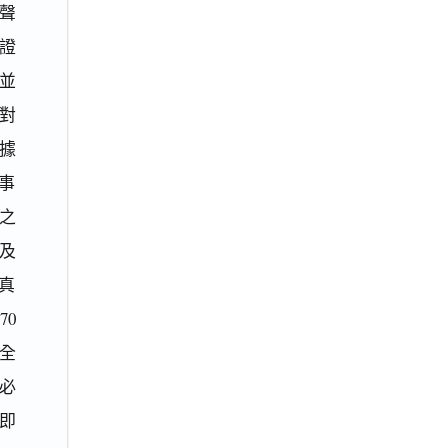
聲
證
並
對
據
事
之
及
真
0
全
必
即