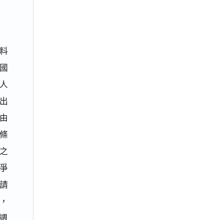
料
國
三人
出
由
條
之
爭
請
，
調