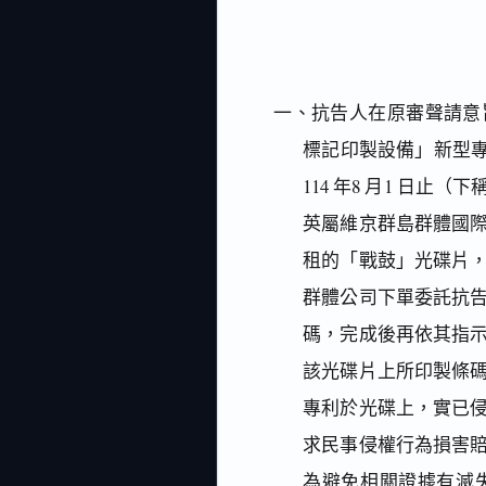
一、抗告人在原審聲請意旨
標記印製設備」新型專
114 年8 月1 日
英屬維京群島群體國
租的「戰鼓」光碟片
群體公司下單委託抗
碼，完成後再依其指
該光碟片上所印製條
專利於光碟上，實已
求民事侵權行為損害
為避免相關證據有滅