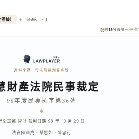
全證據）
研究
1
約
15
分鐘讀完
·
全
資料來源：司法院裁判書系統
慧財產法院民事裁定
98年度民專抗字第36號
保全證據
·
智財
·
裁判日期 98 年 10 月 29 日
法官
陳國成
、
蔡惠如
、
陳忠行