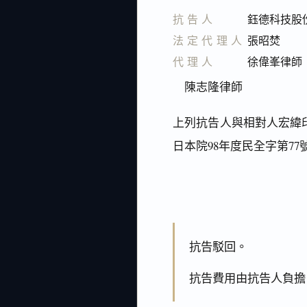
抗告人
鈺德科技股
法定代理人
張昭焚
代理人
徐偉峯律師
陳志隆律師
上列抗告人與相對人宏緯印
日本院98年度民全字第7
抗告駁回。
抗告費用由抗告人負擔