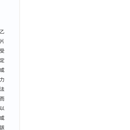
乙
片
受
定
或
力
法
而
以
或
該