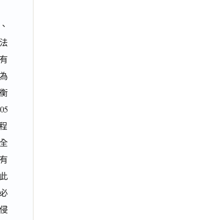
、
法
有
為
衡
5
程
保全
有
此
必
侵