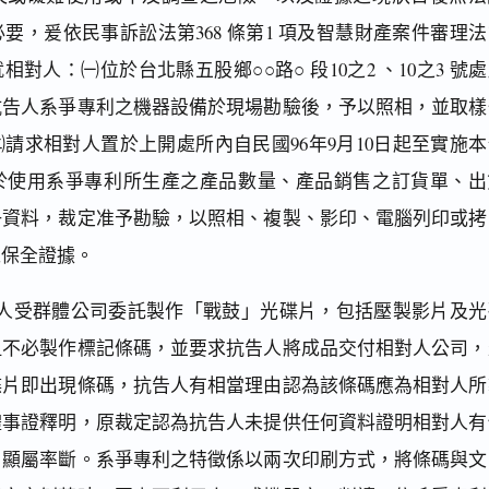
要，爰依民事訴訟法第368 條第1 項及智慧財產案件審理法
相對人：㈠位於台北縣五股鄉○○路○ 段10之2 、10之3 號
抗告人系爭專利之機器設備於現場勘驗後，予以照相，並取樣
請求相對人置於上開處所內自民國96年9月10日起至實施本
於使用系爭專利所生產之產品數量、產品銷售之訂貨單、出
冊資料，裁定准予勘驗，以照相、複製、影印、電腦列印或拷
以保全證據。
人受群體公司委託製作「戰鼓」光碟片，包括壓製影片及光
但不必製作標記條碼，並要求抗告人將成品交付相對人公司，
碟片即出現條碼，抗告人有相當理由認為該條碼應為相對人所
體事證釋明，原裁定認為抗告人未提供任何資料證明相對人有
，顯屬率斷。系爭專利之特徵係以兩次印刷方式，將條碼與文