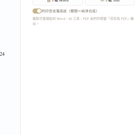
下載 Word
下載 .md
列印含信箋底紋（關閉＝純淨白底）
複製可直接貼到 Word、AI 工具；PDF 由列印視窗「另存為 PDF」輸
出。
匯出 PDF
4