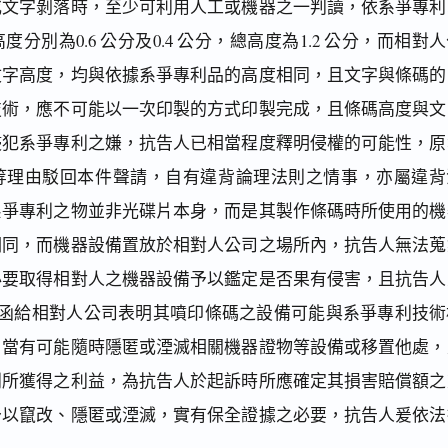
或文字剝落時，至少可利用人工或機器之一判讀，依系爭專利
分別為0.6 公分及0.4 公分，總高度為1.2 公分，而相對
文字高度，均與依據系爭專利品的高度相同，且文字與條碼的
技術，應不可能以一次印製的方式印製完成，且條碼高度與文
侵犯系爭專利之嫌，抗告人已相當程度釋明侵權的可能性，原
等理由駁回本件聲請，自有違背論理法則之情事，亦屬違背
系爭專利之物並非光碟片本身，而是其製作條碼時所使用的機
相同，而機器設備置放於相對人公司之場所內，抗告人無法蒐
必要取得相對人之機器設備予以鑑定是否果有侵害，且抗告人
2日發函給相對人公司表明其噴印條碼之設備可能與系爭專利技術
，當有可能隨時隱匿或湮滅相關機器證物等設備或移置他處，
利所獲得之利益，為抗告人於起訴時所應確定其損害賠償額之
予以竄改、隱匿或湮滅，實有保全證據之必要，抗告人爰依法