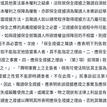
密或其他憲法基本權利之疑慮，法院就保全證據之聲請自須就
基本權利之保障為權衡，亦即保全證據須為聲請人本案訴訟舉
適當證據方法。且聲請人如以通常程序取得證據方法乃屬可能
欲保全之標的具備證據保全之必要。又證據保全過程中所可能
害，如與證據保全就聲請人所欲達權益保障目的不相當，則證
而不具必要性。次按，「保全證據之聲請，應表明下列各款
，如不能指定他造當事人者，其不能指定之理由。二、應保全
證之事實。四、應保全證據之理由。（第2 項）前項第1 款
明之。」、「釋明事實上之主張者，得用可使法院信其主張為
證據之性質不能即時調查者，不在此限。」民事訴訟法第37
明文。因此，聲請保全證據，應表明依該證據應證之事實及應保
滅失或礙難使用之虞，或確定事、物之現狀有法律上利益並有
時調查之證據以釋明其所表明應保全證據之理由，否則其聲請