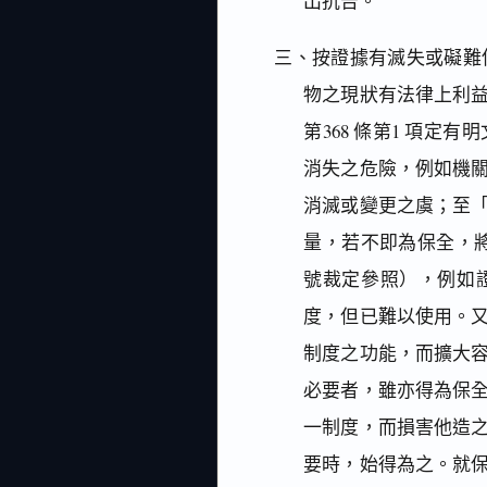
出抗告。
三、按證據有滅失或礙難
物之現狀有法律上利
第368 條第1 項
消失之危險，例如機
消滅或變更之虞；至
量，若不即為保全，將
號裁定參照），例如
度，但已難以使用。又民
制度之功能，而擴大
必要者，雖亦得為保
一制度，而損害他造
要時，始得為之。就