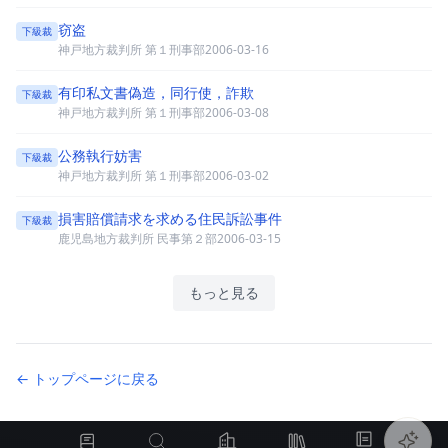
窃盗
下級裁
神戸地方裁判所 第１刑事部
2006-03-16
有印私文書偽造，同行使，詐欺
下級裁
神戸地方裁判所 第１刑事部
2006-03-08
公務執行妨害
下級裁
神戸地方裁判所 第１刑事部
2006-03-02
損害賠償請求を求める住民訴訟事件
下級裁
鹿児島地方裁判所 民事第２部
2006-03-15
もっと見る
← トップページに戻る