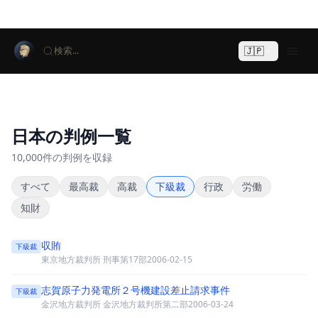
🇯🇵
検索...
日本の判例一覧
10,000件の判例を収録
すべて
最高裁
高裁
下級裁
行政
労働
知財
収賄
下級裁
東京地方裁判所 刑事第17部
2006-02-15
志賀原子力発電所２号機建設差止請求事件
下級裁
金沢地方裁判所 金沢地方裁判所第二部
2006-03-24