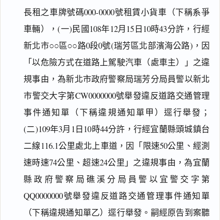
長租之車牌號碼000-0000號租賃小貨車（下稱系爭
車輛），(一)民國108年12月15日10時43分許，行經
新北市○○區○○路0段0號(瑞芳區北部濱海公路)，因
「以危險方式在道路上駕駛汽車（處車主）」之違
規事由，為新北市政府警察局瑞芳分局員警以新北
市警交大字第CW0000000號舉發違反道路交通管理
事件通知單（下稱違規通知單甲）逕行舉發；
(二)109年3月1日10時44分許，行經宜蘭縣頭城鎮台
二線116.1公里處北上車道，因「限速50公里、經測
速時速74公里、超速24公里」之違規事由，為宜蘭
縣政府警察局礁溪分局員警以宜警交字第
QQ0000000號舉發違反道路交通管理事件通知單
（下稱違規通知單乙）逕行舉發。嗣經原告到案聽