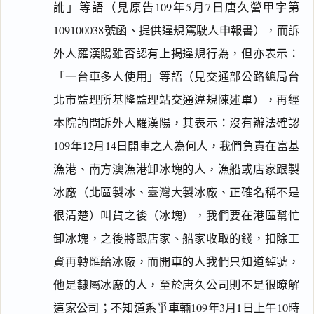
訛」等語（見原告109年5月7日唐久營甲字第
109100038號函、提供違規駕駛人申報書），而訴
外人羅漢陽雖否認有上揭違規行為，但亦表示：
「一台車多人使用」等語（見交通部公路總局台
北市監理所基隆監理站交通違規陳述單），再經
本院詢問訴外人羅漢陽，其表示：沒有辦法確認
109年12月14日開車之人為何人，我們負責在富基
漁港、南方澳漁港卸冰塊的人，漁船或店家跟製
冰廠（北區製冰、臺灣大製冰廠、正確名稱不是
很清楚）叫貨之後（冰塊），我們要在港區幫忙
卸冰塊，之後將跟店家、船家收取的錢，扣除工
資再轉匯給冰廠，而開車的人我們只知道綽號，
他是隸屬冰廠的人，至於唐久公司則不是很瞭解
這家公司；不知道系爭車輛109年3月1日上午10時