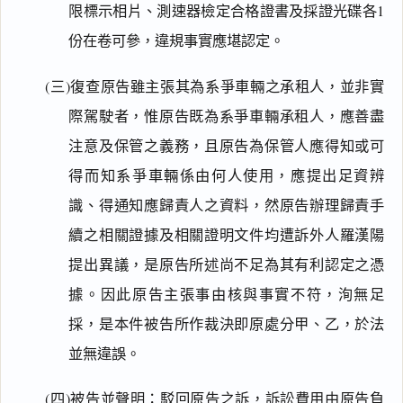
限標示相片、測速器檢定合格證書及採證光碟各1
份在卷可參，違規事實應堪認定。
(三)復查原告雖主張其為系爭車輛之承租人，並非實
際駕駛者，惟原告既為系爭車輛承租人，應善盡
注意及保管之義務，且原告為保管人應得知或可
得而知系爭車輛係由何人使用，應提出足資辨
識、得通知應歸責人之資料，然原告辦理歸責手
續之相關證據及相關證明文件均遭訴外人羅漢陽
提出異議，是原告所述尚不足為其有利認定之憑
據。因此原告主張事由核與事實不符，洵無足
採，是本件被告所作裁決即原處分甲、乙，於法
並無違誤。
(四)被告並聲明：駁回原告之訴，訴訟費用由原告負