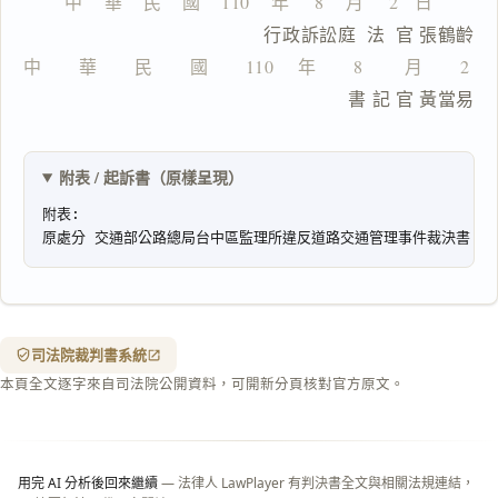
中    華    民    國    110    年     8    月     2   日
鍵
複
                        行政訴訟庭  法  官 張鶴齡
製
中　　華　　民　　國　　110 　年　　8 　　月　　2 
全
文
                                  書 記 官 黃當易
複製給 AI
去換行複製
附表 / 起訴書（原樣呈現）
匯出 PDF
精美列印
下載 Word
下載 .md
列印
含信
箋底
紋
（關
司法院裁判書系統
閉＝
本頁全文逐字來自司法院公開資料，可開新分頁核對官方原文。
純淨
白
底）
用完 AI 分析後回來繼續
— 法律人 LawPlayer 有判決書全文與相關法規連結，