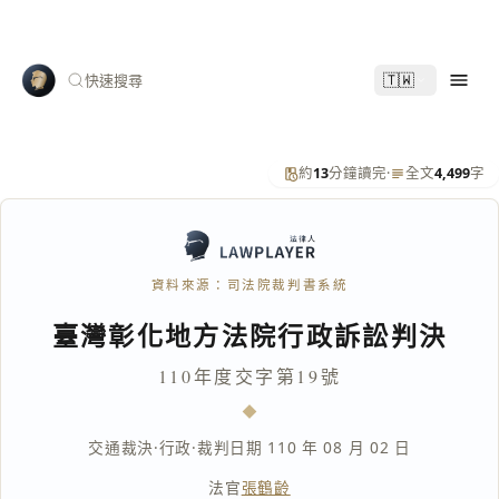
🇹🇼
快速搜尋
約
13
分鐘讀完
·
全文
4,499
字
資料來源：司法院裁判書系統
臺灣彰化地方法院行政訴訟判決
110年度交字第19號
交通裁決
·
行政
·
裁判日期 110 年 08 月 02 日
法官
張鶴齡