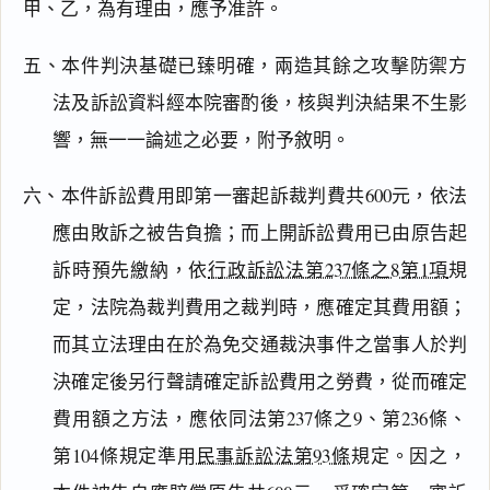
甲、乙，為有理由，應予准許。
五、本件判決基礎已臻明確，兩造其餘之攻擊防禦方
法及訴訟資料經本院審酌後，核與判決結果不生影
響，無一一論述之必要，附予敘明。
六、本件訴訟費用即第一審起訴裁判費共600元，依法
應由敗訴之被告負擔；而上開訴訟費用已由原告起
訴時預先繳納，依
行政訴訟法第237條之8第1項
規
定，法院為裁判費用之裁判時，應確定其費用額；
而其立法理由在於為免交通裁決事件之當事人於判
決確定後另行聲請確定訴訟費用之勞費，從而確定
費用額之方法，應依同法第237條之9、第236條、
閱讀
研究
第104條規定準用
民事訴訟法第93條
規定。因之，