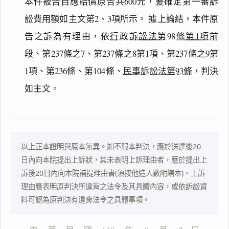
本件被告自應賠償原告共600元，爰確定第一審訴
訟費用額如主文第2、3項所示。 據上論結，本件原
搜尋本
告之訴為有理由，依
行政訴訟法第98條第1項
前
段、第237條之7、第237條之8第1項、第237條之9第
1項、第236條、第104條、
民事訴訟法第93條
，判決
如主文。
主
文
事
實
及
以上正本證明與原本無異。如不服本判決，應於送達後20
理
由
日內向本院提出上訴狀，其未表明上訴理由者，應於提出上
訴後20日內向本院補提理由書(須按他造人數附繕本)。上訴
理由應表明原判決所違背之法令及其具體內容，或依訴訟資
料可認為原判決有違背法令之具體事項。
一