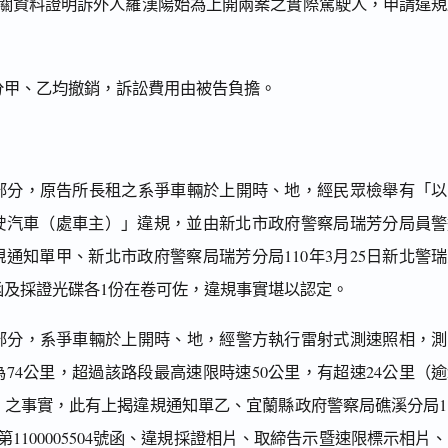
具相關資料證明訴外人羅漢陽始為上開兩案之實際駕駛人，申請違
處分甲、乙均撤銷，訴訟費用由被告負擔。
實部分，原告所長租之系爭車輛於上開時、地，經民眾檢舉有「以
駛汽車（處車主）」違規，並由新北市政府警察局瑞芳分局員警
通知單甲、新北市政府警察局瑞芳分局110年3月25日新北警
46號函及採證光碟各1份在卷可佐，違規事實堪以認定。
實部分，系爭車輛於上開時、地，經警方執行雷射式測速照相，測
74公里，超過該路段最高速限時速50公里，有超速24公里（逾
）之事實，此有上揭違規通知單乙、宜蘭縣政府警察局礁溪分局1
第1100005504號函、違規採證相片、取締告示暨速限標示相片