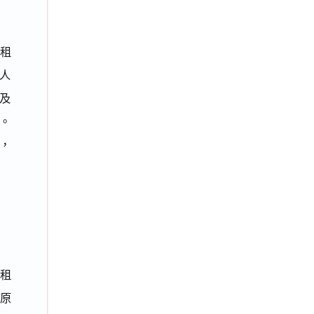
租
人
及
。
，
租
原