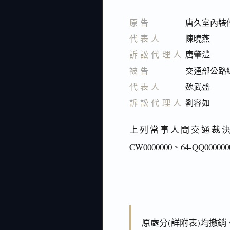
原告
唐久室內裝
代表人
陳曉燕
訴訟代理人
唐肇澧
被告
交通部公路
代表人
魏武盛
訴訟代理人
劉容如
上列當事人間交通裁決事
CW0000000、64-QQ
原處分(詳附表)均撤銷