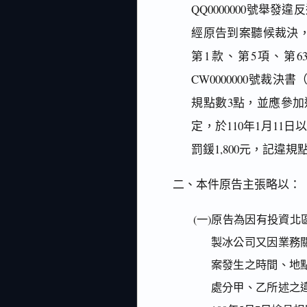
QQ0000000號
經原告到案聽候裁決，
第1款、第5項、第6
CW0000000號裁
規點數3點，並應參加
定，於110年1月11日
罰鍰1,800元，記違
二、本件原告主張略以：
(一)原告為因有投資
製冰公司又因業務
案發生之時間、地
處分甲、乙所述之違