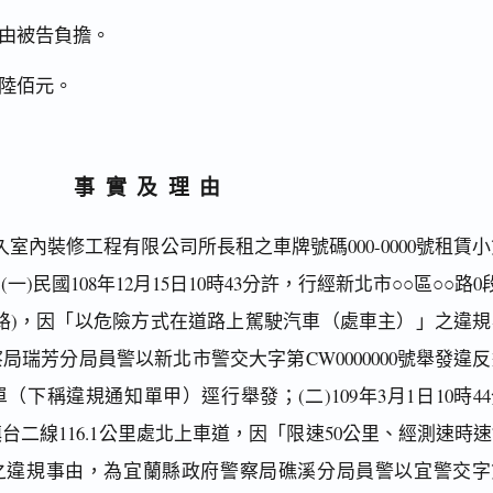
由被告負擔。
陸佰元。
事實及理由
室內裝修工程有限公司所長租之車牌號碼000-0000號租賃
)民國108年12月15日10時43分許，行經新北市○○區○○路0
路)，因「以危險方式在道路上駕駛汽車（處車主）」之違規
局瑞芳分局員警以新北市警交大字第CW0000000號舉發違
下稱違規通知單甲）逕行舉發；(二)109年3月1日10時4
二線116.1公里處北上車道，因「限速50公里、經測速時速
」之違規事由，為宜蘭縣政府警察局礁溪分局員警以宜警交字