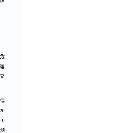
規歸
危
逕
瑞交
得
20
10
、測