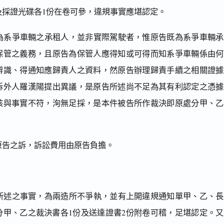
及採證光碟各1份在卷可參，違規事實應堪認定。
其為系爭車輛之承租人，並非實際駕駛者，惟原告既為系爭車輛承
保管之義務，且原告為保管人應得知或可得而知系爭車輛係由何
辨識、得通知應歸責人之資料，然原告辦理歸責手續之相關證據
訴外人羅漢陽提出異議，是原告所述尚不足為其有利認定之憑據
核與事實不符，洵無足採，是本件被告所作裁決即原處分甲、乙
回原告之訴，訴訟費用由原告負擔。
欄所述之事實，為兩造所不爭執，並有上開違規通知單甲、乙、長
分甲、乙之裁決書各1份及送達證書2份附卷可稽，足堪認定。又