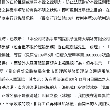
其目的在於推翻或削弱本證之證明力，防止法院對於本證達到確
證之待證事項陷於真偽不明之狀態，即可達到其舉證之目的，在
應由行政機關承擔」（最高行政法院108年度判字第533號判
歸責時，已表示：「本公司將系爭車輛提供予臺灣大製冰有限公司
港業務（包含但不限於運輸業務）委由羅漢陽先生…處理」、「
訛」等語（見原告109年5月7日唐久營甲字第109100038號
報書），而訴外人羅漢陽雖否認有上揭違規行為，但亦表示：「
語（見交通部公路總局台北市監理所基隆監理站交通違規陳
訴外人羅漢陽，其表示：沒有辦法確認109年12月14日開車之
富基漁港、南方澳漁港卸冰塊的人，漁船或店家跟製冰廠（北區
、正確名稱不是很清楚）叫貨之後（冰塊），我們要在港區幫忙
家、船家收取的錢，扣除工資再轉匯給冰廠，而開車的人我們只