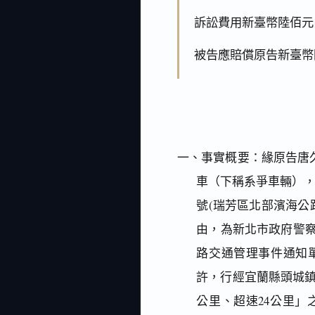
訴訟費用新臺幣陸佰元
被告應賠償原告新臺幣
一、事實概要：緣原告唐久
車（下稱系爭車輛），(一
號(瑞芳區北部濱海公
由，為新北市政府警察
路交通管理事件通知單（
許，行經宜蘭縣頭城鎮台
公里、超速24公里