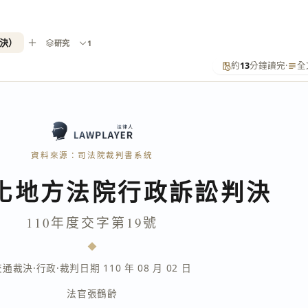
裁決）
研究
1
約
13
分鐘讀完
·
全
資料來源：司法院裁判書系統
化地方法院行政訴訟判決
110年度交字第19號
交通裁決
·
行政
·
裁判日期 110 年 08 月 02 日
法官
張鶴齡