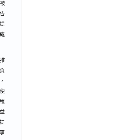
向被
告
陽提
處
，推
負
，
使
程
益
提
事