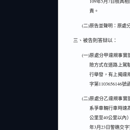
109年5月7日檢
責。
(二)原告並聲明：原
三、被告則答辯以：
(一)原處分甲違規事
險方式在道路上駕
行舉發，有上揭違規
字第11036561
(二)原處分乙違規事
系爭車輛行車時速為
公里至40公里以內
年3月23日警礁交字