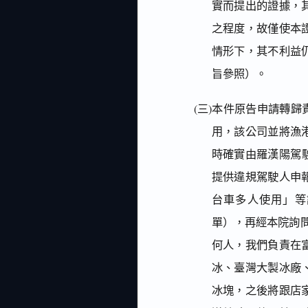
實而提出的證據，
之程度，故僅使本
情形下，其不利益仍
旨參照）。
(三)本件原告申請轉
用，該公司並將漁
時確實由羅漢陽駕駛無
提供違規駕駛人申
台車多人使用」等
單），再經本院詢問
何人，我們負責在
冰、臺灣大製冰廠
冰塊，之後將跟店