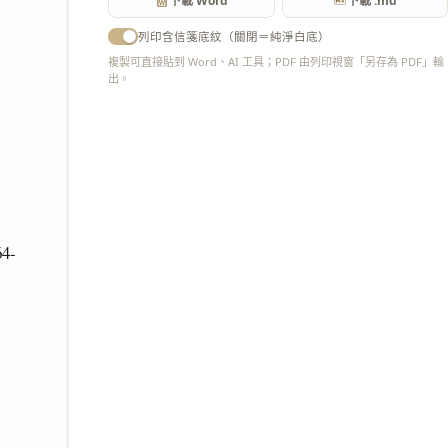
下載 Word
下載 .md
列印含信箋底紋（關閉＝純淨白底）
複製可直接貼到 Word、AI 工具；PDF 由列印視窗「另存為 PDF」輸
出。
匯出 PDF
-