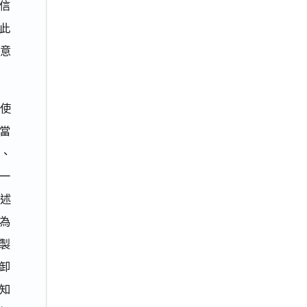
信
此
決意
使
當
函、
一
述
人為
製
卸
知