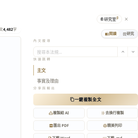
β
📔
研究室
文
4,482
字
閱讀
研究
內文搜尋
搜尋本法規…
快速跳轉
主文
事實及理由
分享與輸出
一鍵複製全文
複製給 AI
去換行複製
匯出 PDF
精美列印