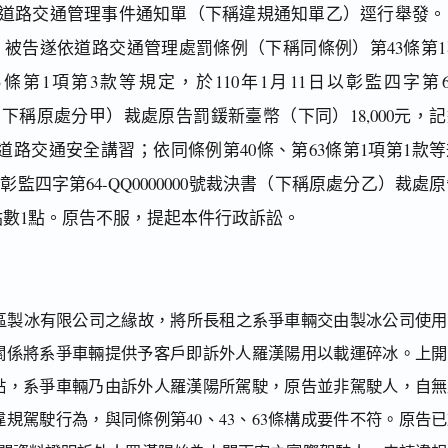
舉發違反道路交通管理事件通知單（下稱違規通知單乙）逕行舉發
被告遂依道路交通管理處罰條例（下稱同條例）第43條第1
3條第1項第3款等規定，於110年1月11日以彰監四字第6
決書（下稱原處分甲）裁處原告罰鍰新臺幣（下同）18,000元，
道路交通安全講習；依同條例第40條、第63條第1項第1款等
以彰監四字第64-QQ0000000號裁決書（下稱原處分乙）裁處
規點數1點。原告不服，提起本件行政訴訟。
北區製冰有限公司之緣故，將所長租之系爭車輛交由製冰公司使用
關係將系爭車輛提供予客戶即訴外人羅漢陽用以載運碎冰。上開
點，系爭車輛乃由訴外人羅漢陽所駕駛，原告並非駕駛人，自無
規駕駛行為，與同條例第40、43、63條構成要件不符。原告