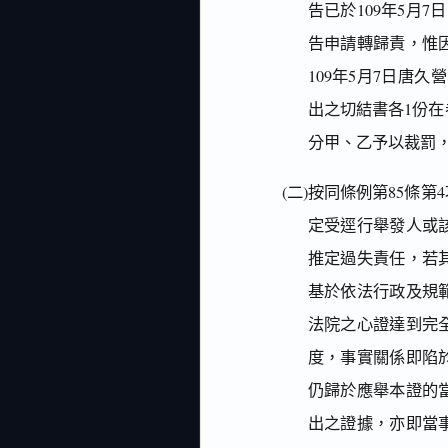
告已於109年5月
告申請轉歸責，惟
109年5月7日唐久
出之切結書各1份
分甲、乙予以裁罰
(二)按同條例第85條
定受逕行舉發人或
推定過失責任，若
基於依法行政及規
法院之心證達到完
度，事實關係即陷
仍歸於應舉本證的
出之證據，亦即當