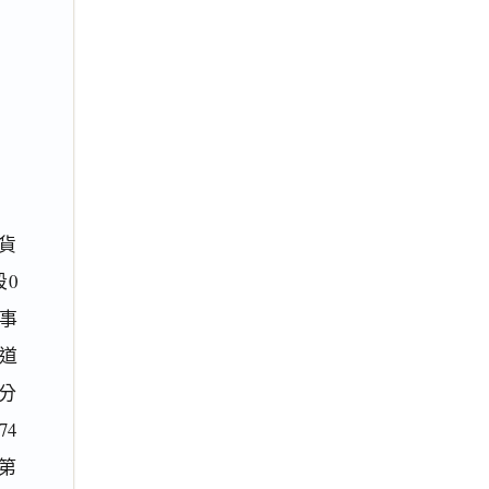
小貨
段0
事
反道
4分
74
第