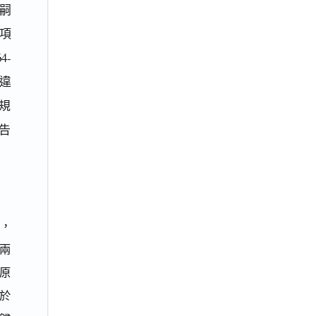
。嗣
項
4-
記違
規
原告
，
兩
原
已於