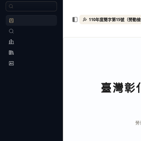
110年度簡字第15號（勞動
臺灣彰
勞