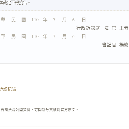
 本裁定不得抗告。
 華    民    國    110   年    7     月    6     日
                  行政訴訟庭   法  官  王
 華    民    國    110   年    7     月    6     日
                               書記官  
訴訟紀錄
來自司法院公開資料，可開新分頁核對官方原文。