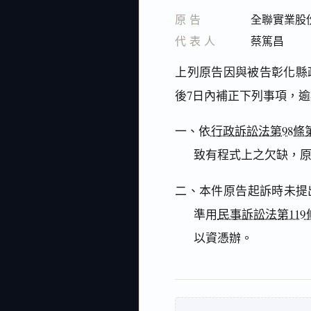
原告
全聯實業股
代表人
蔡篤昌
上列原告因與被告彰化縣
後7日內補正下列事項，
一、依
行政訴訟法第98條
致有程式上之欠缺，
二、本件原告起訴時未提
準用
民事訴訟法第119
以資憑辦。