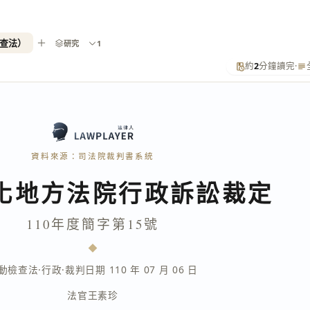
檢查法）
研究
1
約
2
分鐘讀完
·
資料來源：司法院裁判書系統
化地方法院行政訴訟裁定
110年度簡字第15號
動檢查法
·
行政
·
裁判日期 110 年 07 月 06 日
法官
王素珍