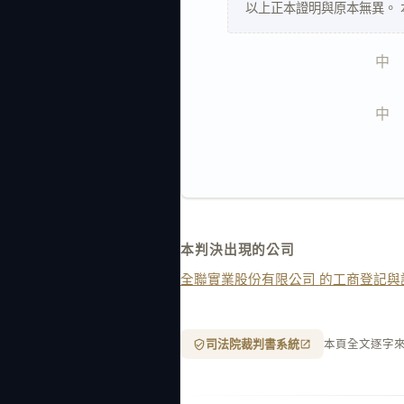
以上正本證明與原本無異。
中   
中   
本判決出現的公司
全聯實業股份有限公司 的工商登記與
司法院裁判書系統
本頁全文逐字