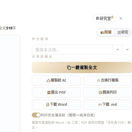
β
📔
研究室
全文
519
字
閱讀
研究
內文搜尋
搜尋本法規…
分享與輸出
一鍵複製全文
複製給 AI
去換行複製
匯出 PDF
精美列印
下載 Word
下載 .md
列印含信箋底紋（關閉＝純淨白底）
複製可直接貼到 Word、AI 工具；PDF 由列印視窗「另存為 PDF」輸
出。