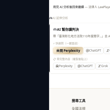
用完 AI 分析後回來繼續
— 法律人 LawP
AI 延伸分析
AI 幫你讀判決
帶「臺灣彰化地方法院110年度簡字…」去 
⚡ 快速問（一鍵直送）
問 Perplexity
ChatGPT
📋 帶完整內容（複製後貼上）
Perplexity
ChatGPT
Grok
搜尋工具
全國法規