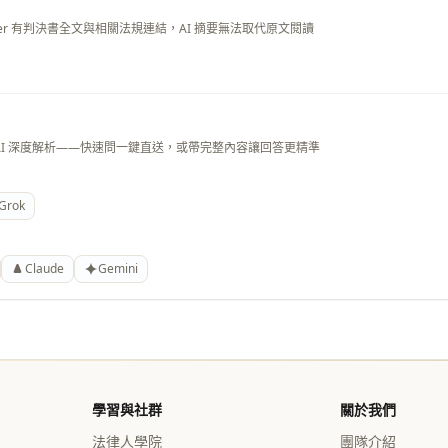
layer 有判決書全文與相關法規連結，AI 摘要無法取代原文閱讀
AI 深度解析——快速問一鍵直送，或帶完整內容讓回答更精準
Grok
Claude
Gemini
學習與社群
關於我們
法律人學院
團隊介紹