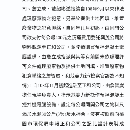
司。詹立成、戴紹彬遂接續自108年9月以來非法
處理廢棄物之犯意，另基於提供土地回填、堆置
廢棄物之犯意聯絡，自同年11月初起，由同開公
司改支付每公噸400元之清運費用委託興茂公司將
物料載運至正和公司，並陸續購買預拌混凝土電
腦設備，由詹立成指派與其等有前開未依處理許
可文件處理廢棄物及提供土地回填、堆置廢棄物
犯意聯絡之詹智崴、和范姜力新(檢察官認為不知
情)，自108年11月初起進駐至正和公司，由詹智崴
擔任現場負責人，指示范姜力新操作預拌混凝土
攪拌機電腦設備，設定每公噸同開公司之物料只
添加水泥30公斤(3％)及水拌合，沒有按照前向桃
園市環保局申報正和公司之配比設計表製成