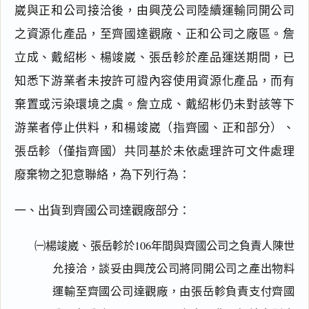
崴與正和公司接洽後，由興茂公司陸續運輸同開公司
之資源化產品，至齊國達觀廠、正和公司之廠區。詹
立成、戴紹彬、楊竣崴、張岳軫於產品運送期間，已
知悉下游業者未按許可證內容使用資源化產品，而有
棄置或污染環境之虞。詹立成、戴紹彬仍未對該等下
游業者停止供料，和楊竣崴（指齊國、正和部分）、
張岳軫（僅指齊國）共同基於未依處理許可文件處理
廢棄物之犯意聯絡，為下列行為：
一、出貨到齊國公司達觀廠部分：
㈠楊竣崴、張岳軫於106年間與齊國公司之負責人陳世
允接洽，談妥由興茂公司將同開公司之產出物料
運輸至齊國公司達觀廠，由張岳軫負責支付齊國