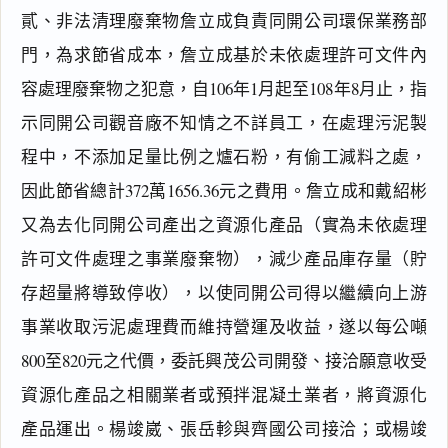
貳、非法清理廢棄物詹立成負責同開公司環保業務部
門，為求節省成本，詹立成基於未依處理許可文件內
容處理廢棄物之犯意，自106年1月起至108年8月止，指
示同開公司觀音廠不知情之不詳員工，在處理污泥製
程中，不添加足量比例之爐石粉，有偷工減料之處，
因此節省總計372萬1656.36元之費用。詹立成和戴紹彬
又為去化同開公司產出之資源化產品（實為未依處理
許可文件處理之事業廢棄物），減少產品庫存量（貯
存超量將導致停收），以使同開公司得以繼續向上游
事業收取污泥處理費而維持營運及收益，遂以每公噸
800至820元之代價，委託興茂公司開發、接洽願意收受
資源化產品之相關業者或預拌混凝土業者，將資源化
產品運出。楊竣崴、張岳軫與齊國公司接洽；或楊竣