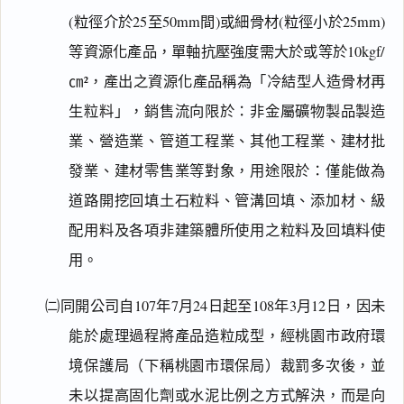
(粒徑介於25至50mm間)或細骨材(粒徑小於25mm)
等資源化產品，單軸抗壓強度需大於或等於10kgf/
㎝²，產出之資源化產品稱為「冷結型人造骨材再
生粒料」，銷售流向限於：非金屬礦物製品製造
業、營造業、管道工程業、其他工程業、建材批
發業、建材零售業等對象，用途限於：僅能做為
道路開挖回填土石粒料、管溝回填、添加材、級
配用料及各項非建築體所使用之粒料及回填料使
用。
㈡同開公司自107年7月24日起至108年3月12日，因未
能於處理過程將產品造粒成型，經桃園市政府環
境保護局（下稱桃園市環保局）裁罰多次後，並
未以提高固化劑或水泥比例之方式解決，而是向