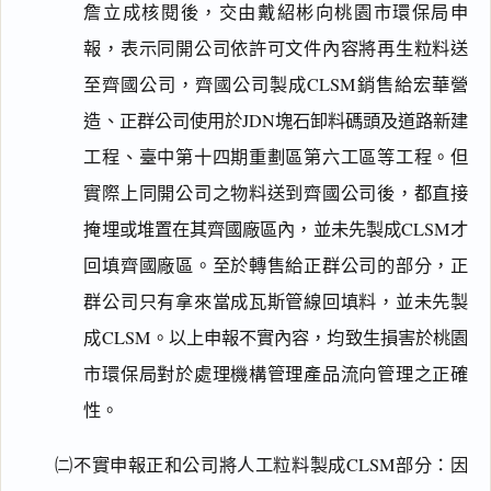
詹立成核閱後，交由戴紹彬向桃園市環保局申
報，表示同開公司依許可文件內容將再生粒料送
搜尋本
至齊國公司，齊國公司製成CLSM銷售給宏華營
造、正群公司使用於JDN塊石卸料碼頭及道路新建
工程、臺中第十四期重劃區第六工區等工程。但
主
實際上同開公司之物料送到齊國公司後，都直接
文
掩埋或堆置在其齊國廠區內，並未先製成CLSM才
犯
回填齊國廠區。至於轉售給正群公司的部分，正
罪
事
群公司只有拿來當成瓦斯管線回填料，並未先製
實
成CLSM。以上申報不實內容，均致生損害於桃園
理
市環保局對於處理機構管理產品流向管理之正確
由
性。
㈡不實申報正和公司將人工粒料製成CLSM部分：因