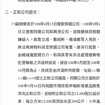
新經營團隊即宋國維、林威廷449萬7602元）。
二、正和公司部分：
㈠嗣檢察官於108年8月13日搜索齊國公司、108年9月4
日又搜索同開公司與興茂公司，並陸續偵訊相關
嫌疑人。故詹立成、戴紹彬、楊竣崴等人見狀，
無法再將物料送至齊國公司堆置，遂另行起意，
由楊竣崴居間引介，和與其等有非法處理廢棄物
犯意聯絡之洪涵羚談妥，遂自108年9月起至108年
10月間為止，改送至由洪涵羚所經營、址設○○縣
○○鎮○○○0號之正和公司廠區。同開公司方面則於
108年9月16日向桃園市環保局申報新增產品銷售
流向正和公司，並檢附正和公司之CLSM配比設計
表：每立方米CLSM須添加水泥200公斤、卜作嵐