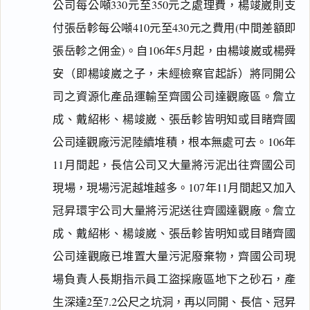
公司每公噸330元至350元之處理費，楊竣崴則支
付張岳軫每公噸410元至430元之費用(中間差額即
張岳軫之佣金)。自106年5月起，由楊竣崴或楊舜
安（即楊竣崴之子，未經檢察官起訴）將同開公
司之資源化產品運輸至齊國公司達觀廠區。詹立
成、戴紹彬、楊竣崴、張岳軫皆明知或目睹齊國
公司達觀廠污泥陸續堆積，根本無處可去。106年
11月間起，長信公司又大量將污泥出往齊國公司
現場，現場污泥越堆越多。107年11月間起又加入
冠昇環宇公司大量將污泥送往齊國達觀廠。詹立
成、戴紹彬、楊竣崴、張岳軫皆明知或目睹齊國
公司達觀廠已堆置大量污泥廢棄物，齊國公司現
場負責人長期指示員工盜採廠區地下之砂石，產
生深達2至7.2公尺之坑洞，再以同開、長信、冠昇