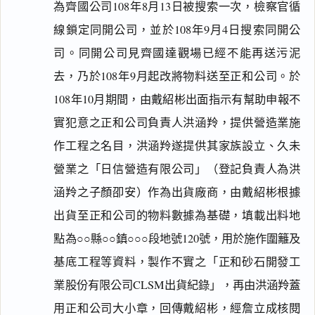
為齊國公司108年8月13日被搜索一次，檢察官循
一
鍵
線鎖定同開公司，並於108年9月4日搜索同開公
複
司。同開公司見齊國達觀場已經不能再送污泥
製
全
去，乃於108年9月起改將物料送至正和公司。於
文
108年10月期間，由戴紹彬出面指示有幫助申報不
複製給 AI
去換行複製
實犯意之正和公司負責人洪涵羚，提供營造業施
匯出 PDF
精美列印
作工程之名目，洪涵羚遂提供其家族設立、久未
營業之「日信營造有限公司」（登記負責人為洪
下載 Word
下載 .md
涵羚之子顏卲安）作為出貨廠商，由戴紹彬根據
列印
含信
出貨至正和公司的物料數據為基礎，填載出料地
箋底
紋
點為○○縣○○鎮○○○段地號120號，用於施作圍籬及
（關
閉＝
基底工程等資料，製作不實之「正和砂石開發工
純淨
白
業股份有限公司CLSM出貨紀錄」，再由洪涵羚蓋
底）
用正和公司大小章，回傳戴紹彬，經詹立成核閱