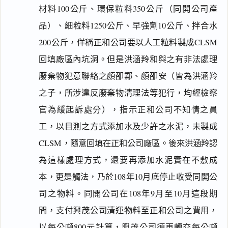
材料100公斤、環保粒料350公斤（同開公司產
品）、細粒料1250公斤、早強劑10公斤、拌合水
200公斤，佯稱正和公司要以人工粒料製成CLSM
回填廠區內坑洞。但是洪涵羚和與之有非法處理
廢棄物犯意聯絡之顏卲鄴、顏卲安（皆為洪涵羚
之子，所涉違反廢棄物清理法等犯行，均經檢察
官為緩起訴處分），指示正和公司不知情之員
工，以目測之方式添加水及少許之水泥，未製成
CLSM，隨意回填在正和公司廠區。後來洪涵羚認
為這樣處理方式，還要再添加水泥實在不敷成
本，更是觸法，乃於108年10月底停止收受同開公
司之物料。同開公司在108年9月至10月這段期
間，支付興茂公司清運物料至正和公司之費用，
以每公噸800元計算，興茂公司須再轉交每公噸