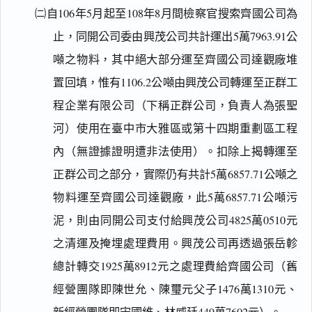
㈡自106年5月起至108年8月間檢察官搜索齊國公司為
止，同開公司委由興茂公司共計運出5萬7963.91公
噸之物料，其中絕大部分運至齊國公司達觀廠堆
置回填，惟有1106.2公噸由興茂公司轉運至正群工
程企業有限公司（下稱正群公司，負責人為張聖
河）使用在臺中市大雅區或第十四期重劃區工程
內（無證據證明遭非法使用）。扣除上揭轉運至
正群公司之部分，實際仍有共計5萬6857.71公噸之
物料運至齊國公司達觀廠，此5萬6857.71公噸污
泥，則由同開公司支付給興茂公司4825萬0510元
之清運及掩埋處理費用。興茂公司再透過張岳軫
總計轉交1925萬8912元之處理費給齊國公司（舊
經營團隊即陳世允、陳璽元父子1476萬1310元、