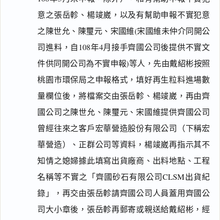
意之張岳軫、楊竣崴，以及有幫助申報不實犯意
之陳世允、陳璽元、宋國維(宋國維未仲介同開公
司進料，自108年4月接手齊國公司後提供不實文
件供同開公司為不實申報)等人，先由戴紹彬按照
桃園市環保局之申報格式，填好再生粒料進場數
量欄位後，將檔案交由張岳軫、楊竣崴，再由齊
國公司之陳世允、陳璽元、宋國維提供齊國公司
曾經往來之客戶宏華營造股份有限公司（下稱宏
華營造）、正群公司等資料，楊竣崴再指示其不
知情之媳婦據此填寫出貨廠商、出料地點、工程
名稱等不實之「齊國砂石有限公司CLSM出貨紀
錄」，再交由張岳軫請齊國公司人員蓋用齊國公
閱讀
研究
司大小章後，張岳軫再郵寄或親送給戴紹彬，經