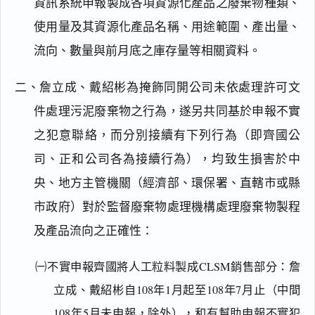
資訊系統申報製成各項資源化產品之廢棄物種類、
使用量及其資源化產品名稱、用途範圍、產出量、
流向、數量與前月底之庫存量等相關資料。
二、詹立成、戴紹彬為掩飾同開公司未依處理許可文
件處理污泥廢棄物之行為，遂另共同基於申報不實
之犯意聯絡，而分別接續有下列行為（即齊國公
司、正和公司各為接續行為），均致生損害於中
央、地方主管機關（經濟部、環保署、直轄市或縣
市政府）對於監督廢棄物處理機構處理廢棄物製程
及產品流向之正確性：
㈠不實申報齊國將人工粒料製成CLSM銷售部分：詹
立成、戴紹彬自108年1月起至108年7月止（中間
108年5月未申報，除外），和有幫助申報不實犯