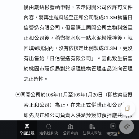
後由戴紹彬發函申報，表示同開公司依許可文件
內容，將再生粒料送至正和公司製成CLSM銷售日
信營造有限公司，但實際上同開公司之物料送至
正和公司後，稍微摻水與一點水泥粉攪拌後，就
回填到坑洞內，沒有依核定比例製成CLSM，更沒
有出售給「日信營造有限公司」。因此致生損害
於桃園市環保局對於處理機構管理產品流向管理
之正確性。
㈢同開公司於108年11月至109年1月20日（即檢察官搜
索正和公司）為止，在未正式併購正和公司前，
即先與正和公司負責人洪涵羚簽訂預拌廠共同操
匯出
作協議書，由同開公司詹立成派遣人員詹智崴、
全國法規
姓名找判決
公司查詢
法律人學院
研究室
范姜力新進駐正和公司操作。再由詹立成指示有