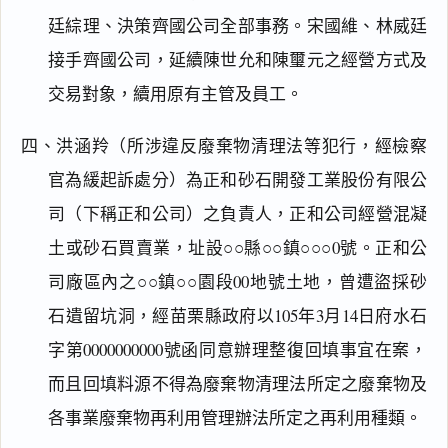
廷綜理、決策齊國公司全部事務。宋國維、林威廷
接手齊國公司，延續陳世允和陳璽元之經營方式及
交易對象，續用原有主管及員工。
四、洪涵羚（所涉違反廢棄物清理法等犯行，經檢察
官為緩起訴處分）為正和砂石開發工業股份有限公
司（下稱正和公司）之負責人，正和公司經營混凝
土或砂石買賣業，址設○○縣○○鎮○○○0號。正和公
司廠區內之○○鎮○○園段00地號土地，曾遭盜採砂
石遺留坑洞，經苗栗縣政府以105年3月14日府水石
字第0000000000號函同意辦理整復回填事宜在案，
而且回填料源不得為廢棄物清理法所定之廢棄物及
各事業廢棄物再利用管理辦法所定之再利用種類。