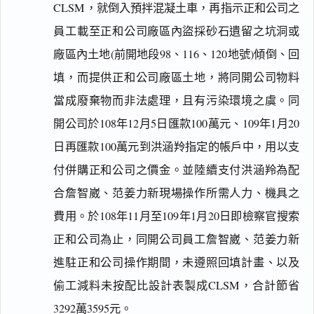
CLSM，就倒入預拌混凝土車，再指示正和公司之
員工載至正和公司廠區內盜採砂石遺留之坑洞或
廠區內土地(前開地段98、116、120地號)傾倒、回
填，而提供正和公司廠區土地，將同開公司物料
當成廢棄物而非法處理，且有污染環境之虞。同
開公司於108年12月5日匯款100萬元、109年1月20
日再匯款100萬元到洪涵羚指定的帳戶中，用以支
付併購正和公司之價金。並陸續支付洪涵羚為配
合詹智崴、范姜力新現場操作所需人力、機具之
費用。於108年11月至109年1月20日即檢察官搜索
正和公司為止，同開公司員工詹智崴、范姜力新
進駐正和公司操作期間，未遵照回填計畫、以及
偷工減料未按配比設計表製成CLSM，合計節省
3292萬3595元。