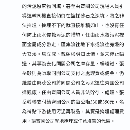
的污泥廢棄物回填，甚至由齊國公司現場人員引
導運輸司機直接傾倒在盜採砂石之深坑，將之非
法掩埋，掩埋不下的就直接堆積如山，也沒有任
何防止雨水侵蝕污泥的措施，任由雨水將污泥裡
面金屬成分帶走，匯集流往地下水或流往旁邊的
大安溪。詹立成、戴紹彬明知此情，並未停止輸
送，其等為去化同開公司之庫存量，楊竣崴、張
岳軫則為賺取同開公司支付之處理費或佣金，仍
繼續由興茂公司將同開公司之污泥運往齊國公司
達觀廠，任由齊國公司人員非法貯存、處理。張
岳軫轉支付給齊國公司的每公噸330或350元，名
為補貼下游使用污泥再製品，其實是掩埋處理費
用，讓齊國公司就地掩埋或任意堆置的代價。