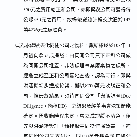
350元之費用給正和公司，亦即興茂公司可獲得每
公噸450元之費用。故楊竣崴總計轉交洪涵羚143
萬4276元之處理費。
㈡為求繼續去化同開公司之物料，戴紹彬遂於108年11
月初向詹立成提議，由同開公司買下正和公司做
為同開公司堆置、非法處理事業廢棄物之處所，
經詹立成至正和公司實地查後，認為可行，即與
洪涵羚初步達成協議，擬以8700萬元收購正和公
司，惟最終結果，須待同開公司「盡職調查(Due
Diligence，簡稱DD)」之結果及經董事會決策始能
確定。因收購時程未定，詹立成認緩不濟急，便
先與洪涵羚簽訂「預拌廠共同操作協議書」，約
定同開公司先支付第一期100萬元押金予正和公