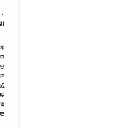
元，
對
本
只
會
鈞院
，處
年度
原審
實屬