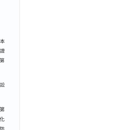
本
待證
第
訟
第
彰化
染防