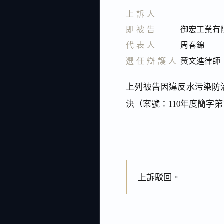
上訴人
即被告
御宏工業有
代表人
周春錦
選任辯護人
黃文進律師
上列被告因違反水污染防治
決（案號：110年度簡字
上訴駁回。