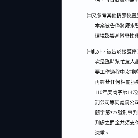
㈡又參考其他情節較嚴重
本案被告僅將廢水
環境影響甚微惡性
㈢此外，被告於接獲停
次是臨時幫忙友人
要工作過程中沒排
再經營任何相關振動
110年度簡字第1
罰公司等同處罰公司
簡字第325號刑事
判處之罰金共須支付
沈重。