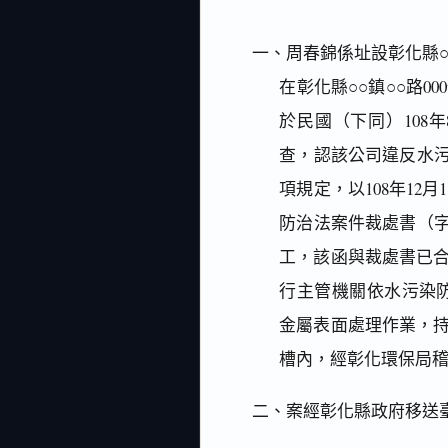
一、周春錦係址設彰化縣○
在彰化縣○○鎮○○路
於民國（下同）108
查，認該公司違反水污
項規定，以108年12月
防治法案件裁處書（字號
工，該函與裁處書已
行主管機關依水污染防
金屬表面處理作業，
槽內，經彰化環保局稽
二、案經彰化縣政府移送