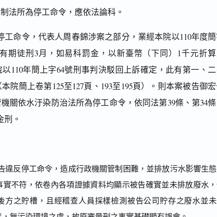
防制法所為停工命令，應依法論科。
停工命令，代表人周春錦涉案之部分，業經本院以110年度簡
處有期徒刑3月，如易科罰金，以新臺幣（下同）1千元折算
以110年簡上字64號刑事判決駁回上訴確定，此有第一、二
院簡上卷第125至127頁、193至195頁）。則本案被告御
機關依水汙染防治法所為停工命令，依同法第39條、第34條
金刑。
告違反停工命令，造成行政機關管制困難，並排放污水影響生態
事實不符，依卷內各項證據資料均顯示被告確實並未排放廢水，
後方之貯槽，且經稽查人員採樣檢測被告公司貯存之廢水並未
準，無污染環境之虞，故原審量刑之事實基礎顯有誤會。