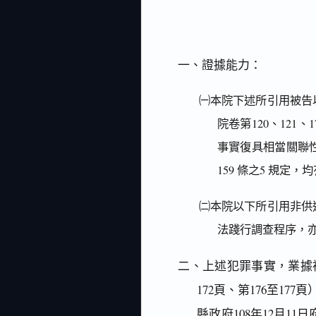
一、證據能力：
㈠本院下述所引用被告
院卷第120、12
事實復具相當關聯
159 條之5 規定
㈡本院以下所引用非供
法踐行調查程序，
二、上述犯罪事實，業據
172頁、第176至1
縣政府108年12月11