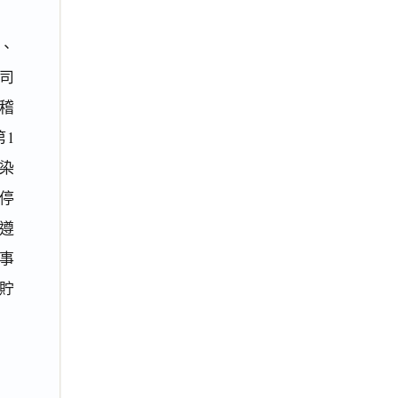
、
司
稽
1
污染
部停
遵
從事
貯