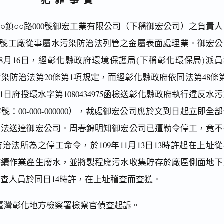
○鎮○○路000號御宏工業有限公司（下稱御宏公司）之負責人
000號工廠從事屬水污染防治法列管之金屬表面處理業。御宏公
年8月16日，經彰化縣政府環境保護局(下稱彰化環保局)派員
染防治法第20條第1項規定，而經彰化縣政府依同法第48條第
11日府授環水字第1080434975函檢送彰化縣政府執行違反水
：00-000-000000），裁處御宏公司應於文到日起立即全
合法送達御宏公司。周春錦明知御宏公司已遭勒令停工，竟不
治法所為之停工命令，於109年11月13日13時許起在上址
持續作業產生廢水，並將製程廢污水收集貯存於廠區側面地下
查人員於同日14時許，在上址稽查而查獲。
臺灣彰化地方檢察署檢察官偵查起訴。