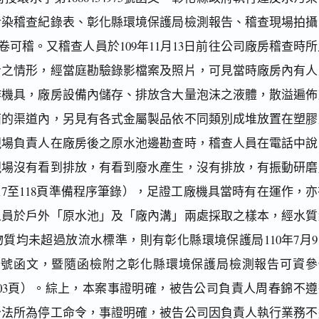
污染稽查紀錄表、彰化縣環境保護局檢測報告、稽查現場拍攝
在卷可稽。又稽查人員於109年11月13日前往公司廠房稽查時
令之情形，經當庭勘驗錄影檔案及照片，可見當時廠房內有人
作機具，廠房設備內儲存、排放含大量泡沫之液體，散溢遍佈
面的渠道內，另見有各式金屬製品依不同類別成堆放置在塑膠
現場負責人在廠房後之原水池邊勘查時，稽查人員在電話中說
現場沒有看到排放，有看到廢水產生，沒有排放，有振動研磨
17至118頁準備程序筆錄），足證工廠機具當時有在運作，亦
人員於戶外「原水池」及「廠內溝」兩處採取之樣本，經水質
質均未超過放流水標準，則有彰化縣環境保護局110年7月9
40924號函文，暨隨函檢附之彰化縣環境保護局檢測報告可資
103頁）。綜上，本案事證明確，被告公司負責人周春錦不遵
治法所為停工命令，事證明確，被告公司因負責人執行業務不