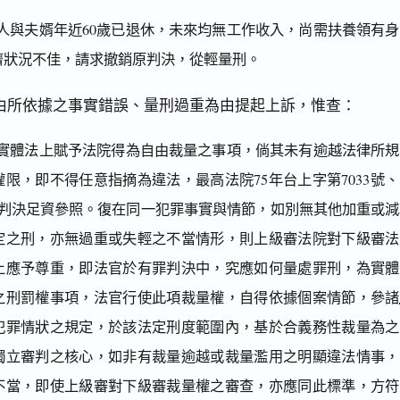
人與夫婿年近60歲已退休，未來均無工作收入，尚需扶養領有身
濟狀況不佳，請求撤銷原判決，從輕量刑。
由所依據之事實錯誤、量刑過重為由提起上訴，惟查：
實體法上賦予法院得為自由裁量之事項，倘其未有逾越法律所規
限，即不得任意指摘為違法，最高法院75年台上字第7033號、
號判決足資參照。復在同一犯罪事實與情節，如別無其他加重或
定之刑，亦無過重或失輕之不當情形，則上級審法院對下級審法
上應予尊重，即法官於有罪判決中，究應如何量處罪刑，為實體
之刑罰權事項，法官行使此項裁量權，自得依據個案情節，參諸
犯罪情狀之規定，於該法定刑度範圍內，基於合義務性裁量為之
獨立審判之核心，如非有裁量逾越或裁量濫用之明顯違法情事，
不當，即使上級審對下級審裁量權之審查，亦應同此標準，方符