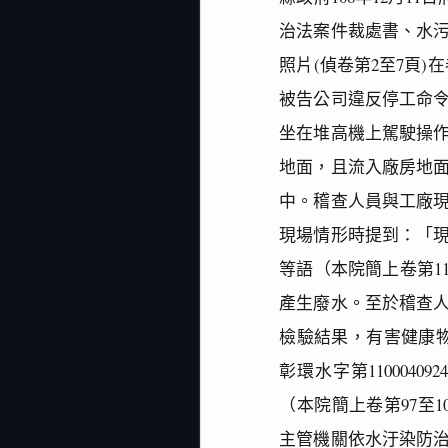
治法案件裁處書、水
照片(偵卷第2至7頁)
被告公司違反停工命
坐在堆高機上駕駛操
地面，且流入廠房地
中。稽查人員與工廠
現場情形時提到：「
等語（本院簡上卷第1
產生廢水。至於稽查
檢驗結果，有害健康物
彰環水字第11000
（本院簡上卷第97至
主管機關依水汙染防