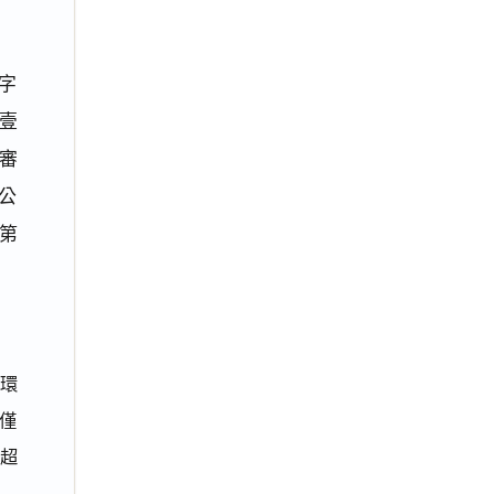
字
壹
審
宏公
第
環
僅
超