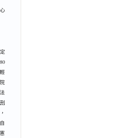
心
定
80
減輕
院
法
刑
，
自
憲