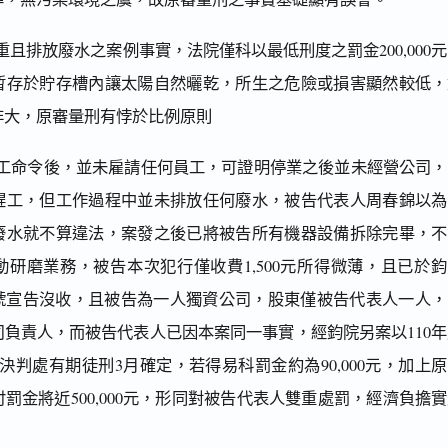
且排放廢水之案例事實，法院僅科以最低刑度之罰金200,000
暫存於貯存槽內讓太陽自然曬乾，所生之危險或損害顯然較低，
非大，原審量刑有悖於比例原則
工命令後，並未雇請任何員工，可證明停業之後並未經營公司，
趕工，但工作過程中並未排放任何廢水，被告代表人周春錦以為
廢水就不算違法，案發之後已將被告所有機器設備拆除完畢，不
研磨業務，被告本次犯行僅收費1,500元所得微薄，且已於
47號宣告沒收，且被告為一人獨資公司，股東僅被告代表人一人
負責人，而被告代表人已因本案同一事實，經鈞院另案以110
判決判處有期徒刑3月確定，若得易科罰金約為90,000元，加上
罰金將近500,000元，形同對被告代表人雙重處罰，經濟負擔