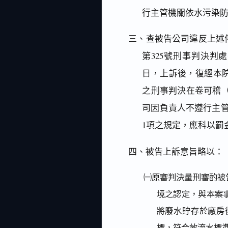
行主管機關依水污染
三、查被告公司違反上述
第325號刑事判決判
日，上訴後，復經本院
之刑事判決在卷可稽（本
司因負責人不遵行主管
1項之規定，應科以罰
四、被告上訴意旨略以：
㈠原審判決量刑審酌被
境之認定，與本案
將廢水貯存於廠房
標，符合放流水標