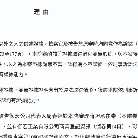
理由
以外之人之供述證據，檢察官及被告於原審時均同意作為證據（
1、173至177頁），本院審酌該等證據取得過程並無瑕疵，與本案
性，以之為本案證據尚無不當，認得為本案證據，依刑事訴訟法
，均有證據能力。
述證據，並無證據證明有出於違法取得情形，復經本院依刑事訴
亦認均有證據能力。
被告御宏公司代表人周春錦於本院審理時坦承在卷（本院卷
77頁），並有御宏工業有限公司商業登記資訊（偵卷第14頁）、
日府授環水字第1080434975號函文、彰化縣政府執行違反水污