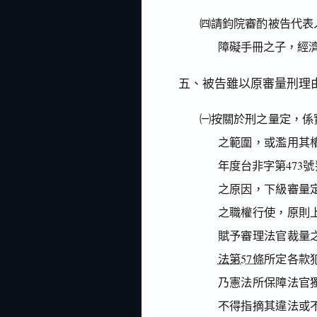
㈣請鈞院審酌被告代表
障礙手冊之子，經
五、被告雖以原審量刑理
㈠按關於刑之量定，係
之範圍，或濫用其權
年度台非字第473
之原因，下級審量
之職權行使，原則
賦予審理法官裁量
法第57條
所定各款
乃憲法所保障法官
不得指摘其違法或