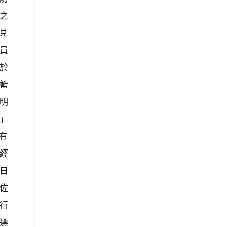
之
所見
員
於
籃
明
」
有
經
日
參佐
行
遵