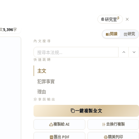
β
📔
研究室
文
5,396
字
閱讀
研究
內文搜尋
搜尋本法規…
快速跳轉
主文
犯罪事實
理由
分享與輸出
一鍵複製全文
複製給 AI
去換行複製
匯出 PDF
精美列印