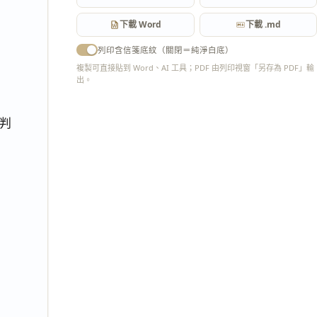
下載 Word
下載 .md
列印含信箋底紋（關閉＝純淨白底）
複製可直接貼到 Word、AI 工具；PDF 由列印視窗「另存為 PDF」輸
出。
匯出 PDF
判