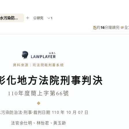
110年度簡上字第66號（違反水污染防治法）
研究
1
約
16
分鐘讀完
·
全
資料來源：司法院裁判書系統
彰化地方法院刑事判決
110年度簡上字第66號
水污染防治法
·
刑事
·
裁判日期 110 年 10 月 07 日
法官
余仕明
、
林怡君
、
黃玉齡