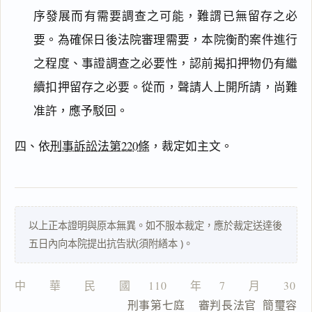
序發展而有需要調查之可能，難謂已無留存之必
要。為確保日後法院審理需要，本院衡酌案件進行
之程度、事證調查之必要性，認前揭扣押物仍有繼
搜尋本
續扣押留存之必要。從而，聲請人上開所請，尚難
准許，應予駁回。
主
四、依
刑事訴訟法第220條
，裁定如主文。
文
理
由
以上正本證明與原本無異。如不服本裁定，應於裁定送達後
五日內向本院提出抗告狀(須附繕本 )。
一
中　　華　　民　　國  　110　　年  　7　　月　　30　
鍵
                  刑事第七庭    審判長法官  簡璽容
複