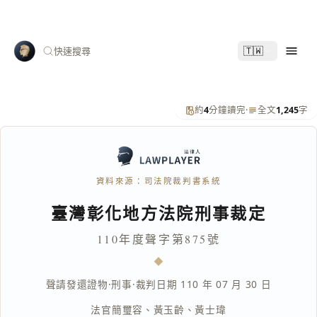
🇹🇼
快速搜尋
約
4
分鐘讀完
·
全文
1,245
字
資料來源：司法院裁判書系統
臺灣彰化地方法院刑事裁定
110年度聲字第875號
聲請發還證物
·
刑事
·
裁判日期 110 年 07 月 30 日
法官
簡璽容
、
黃玉齡
、
黃士瑋