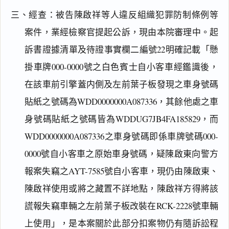
三、經查：被告陳啟祥等人違反組織犯罪防制條例等
案件，業經檢察官提起公訴，現由本院審理中。起
訴書證據清單及待證事實欄二編號22明確記載「懸
掛車牌000-0000號之白色賓士自小客車經鑑識後，
在該車前引擎蓋内側及左前葉子板發現之車身號碼
貼紙之號碼為WDD0000000A087336，其餘他處之車
身號碼貼紙之號碼皆為WDDUG7JB4FA185829，而
WDD0000000A087336之車身號碼即係車牌號碼000-
0000號自小客車之原始車身號碼，疑陳啟東向警方
報案失竊之AYT-7585號自小客車，現仍由陳啟東、
陳啟祥使用或將之藏置不詳地點，陳啟祥方得將該
謊報失竊車輛之左前葉子板改裝在RCK-2228號車輛
上使用」，是本案關於此部分扣案物仍有隨訴訟程
閱讀
研究