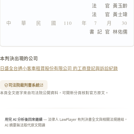
製
                                法      官  黃玉齡
全
                                法      官  黃士瑋
文
中　　華　　民　　國  　110　　年  　7　　月　　30　
複製給 AI
去換行複製
                                書  記  官  林佑儒
匯出 PDF
精美列印
下載 Word
下載 .md
本判決出現的公司
列印
日盛全台通小客車租賃股份有限公司 的工商登記與訴訟紀錄
含信
箋底
紋
（關
司法院裁判書系統
閉＝
本頁全文逐字來自司法院公開資料，可開新分頁核對官方原文。
純淨
白
底）
用完 AI 分析後回來繼續
— 法律人 LawPlayer 有判決書全文與相關法規連結，
AI 摘要無法取代原文閱讀