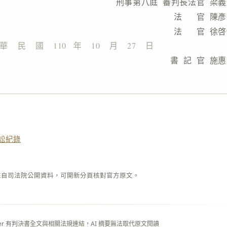
                  刑事第八庭  審判長法官  梁
                              法      官  
                              法      官  
華    民    國    110   年    10    月    27    日
                              書  記  官  
訟紀錄
來自司法院公開資料，可開新分頁核對官方原文。
layer 有判決書全文與相關法規連結，AI 摘要無法取代原文閱讀