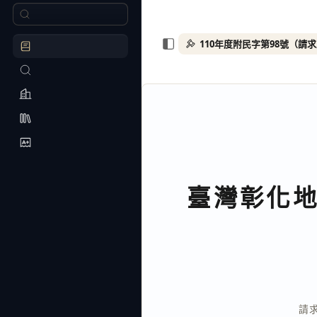
110年度附民字第98號（請
臺灣彰化
請