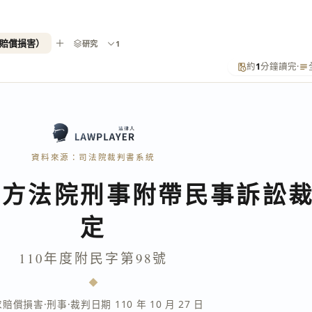
求賠償損害）
研究
1
約
1
分鐘讀完
·
資料來源：司法院裁判書系統
地方法院刑事附帶民事訴訟
定
110年度附民字第98號
求賠償損害
·
刑事
·
裁判日期 110 年 10 月 27 日