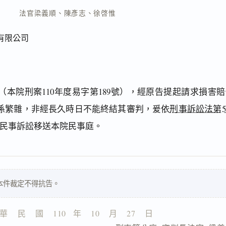
法官
梁義順
、
陳彥志
、
徐啓惟
有限公司
本院刑案110年度易字第189號），經原告提起請求損害賠
係繁雜，非經長久時日不能終結其審判，爰依
刑事訴訟法第5
民事訴訟移送本院民事庭。
本件裁定不得抗告。
華    民    國    110   年    10    月    27    日