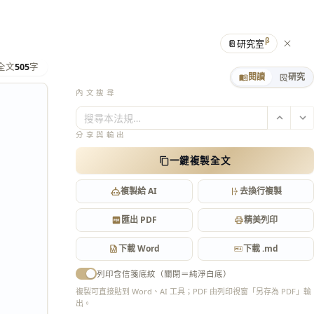
β
📔
研究室
全文
505
字
閱讀
研究
內文搜尋
搜尋本法規…
分享與輸出
一鍵複製全文
裁
複製給 AI
去換行複製
匯出 PDF
精美列印
下載 Word
下載 .md
列印含信箋底紋（關閉＝純淨白底）
複製可直接貼到 Word、AI 工具；PDF 由列印視窗「另存為 PDF」輸
出。