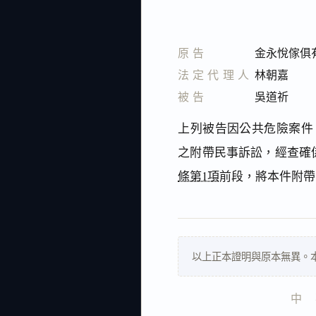
原告
金永悅傢俱
法定代理人
林朝嘉
被告
吳道祈
上列被告因公共危險案件（
之附帶民事訴訟，經查確
條第1項
前段，將本件附帶
以上正本證明與原本無異。
中    