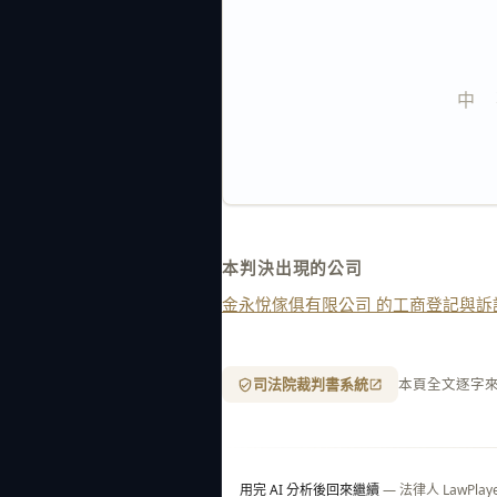
中    
本判決出現的公司
金永悅傢俱有限公司 的工商登記與訴
司法院裁判書系統
本頁全文逐字
用完 AI 分析後回來繼續
— 法律人 LawP