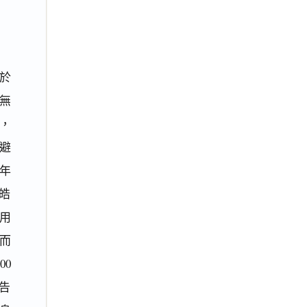
於
（無
，
避
年
蔡皓
用
而
00
告