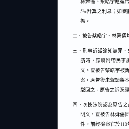
林舜儒、蔡皓宇應連
5%計算之利息；如
擔。
二、被告蔡皓宇、林舜儒
三、刑事訴訟諭知無罪、
請時，應將附帶民事
文。查被告蔡皓宇被訴
案，原告復未聲請將
駁回之。原告之訴既
四、次按法院認為原告之
明文。查被告林舜儒
件，前經檢察官於110