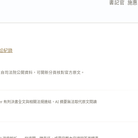
                              書記官  
訟紀錄
來自司法院公開資料，可開新分頁核對官方原文。
layer 有判決書全文與相關法規連結，AI 摘要無法取代原文閱讀