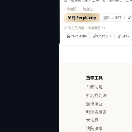
帶「臺灣彰化地方法院110年度附民…」去 
⚡ 快速問（一鍵直送）
問 Perplexity
ChatGPT
📋 帶完整內容（複製後貼上）
Perplexity
ChatGPT
Grok
搜尋工具
全國法規
姓名找判決
憲法法庭
判決書檢索
大法庭
法院決議