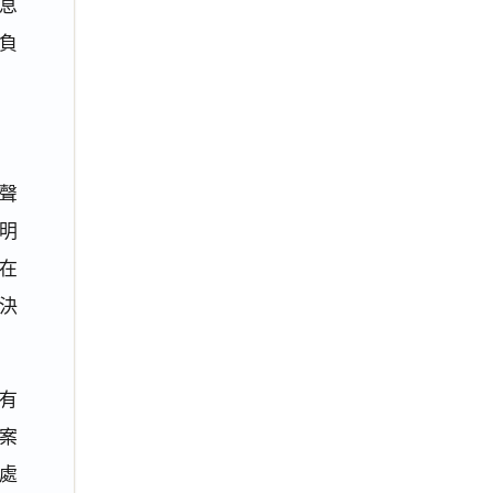
息
負
聲
明
在
決
有
案
該處