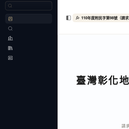
110年度附民字第98號（請
臺灣彰化
請