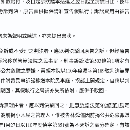
帶如數給付，及自起訴狀繕本送達之翌日起至清償日止，按年
獲勝訴判決，原告願供擔保請准宣告假執行；訴訟費用由被告
均未為聲明或陳述，亦未提出書狀。
免訴或不受理之判決者，應以判決駁回原告之訴，但經原告
訴訟移送管轄法院之民事庭，
刑事訴訟法第503條第1項
定有
公共危險之罪嫌，業經本院以110年度易字第189號判決無罪
本件附帶民事訴訟移送本院民事庭，揆諸上開規定，自應以判
經駁回，其假執行之聲請亦失所依附，應併予駁回。
訴無理由者，應以判決駁回之，
刑事訴訟法第502條第1項
定
固為前揭小木屋之管理人，惟被告林舜儒因前揭公共危險罪嫌
年1月27日以110年度偵字第851號為不起訴之處分確定，有