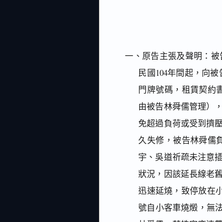
一、原告主張及聲明：被
民國104年間起，向被
門牌號碼，租賃契約書
由被告林舜儒管理）
免超過負荷或受到擠
久失修，被告林舜儒負
宇、吳道祈疏未注意
狀況，因該延長線老
迅速延燒，致停放在小
號自小客車燒燬，無法