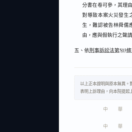
分書在卷可參，其理
對導致本案火災發生
生，難認被告林舜儒
由，應與假執行之聲
五、依
刑事訴訟法第503條
以上正本證明與原本無異。
表明上訴理由，向本院提起
中　　華　　
中　　華　　