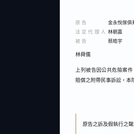
原告
金永悅傢俱
法定代理人
林朝嘉
被告
蔡皓宇
林舜儒
上列被告因公共危險案件（
賠償之附帶民事訴訟，本
原告之訴及假執行之聲