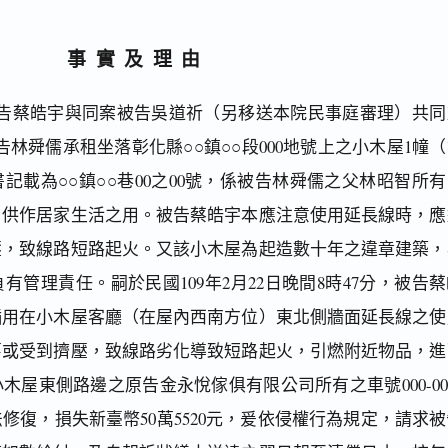
事實及理由
告蔡皓宇與同案被告吳道祈（另移送本院民事庭審理）共同
告林舜儒承租坐落彰化縣○○鎮○○段000地號上之小木屋1幢
記載為○○鎮○○巷00之00號，係被告林舜儒之父林昭智所有
，供作居家生活之用。被告蔡皓宇本應注意使用延長線時，應
壓，致線路短路起火。又該小木屋為起造數十年之違章建築，
有管理責任。嗣於民國109年2月22日晚間8時47分，被告
插用在小木屋客廳（在屋內西南方位）東北側牆面延長線之使
舊或受到擠壓，致線路劣化導致短路起火，引燃附近物品，進
木屋東側路邊之原告金永悅傢俱有限公司所有之車號000-00
修復，損失新臺幣50萬5520元，爰依侵權行為規定，請求被