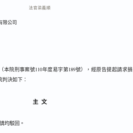
法官
梁義順
有限公司
本院刑事案號110年度易字第189號），經原告提起請求損
院判決如下：
主文
請均駁回。