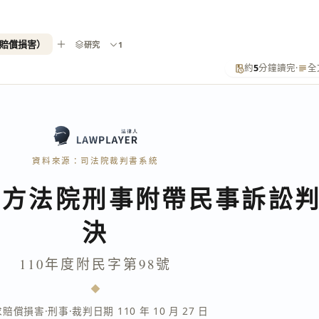
求賠償損害）
研究
1
約
5
分鐘讀完
·
全
資料來源：司法院裁判書系統
地方法院刑事附帶民事訴訟
決
110年度附民字第98號
求賠償損害
·
刑事
·
裁判日期 110 年 10 月 27 日