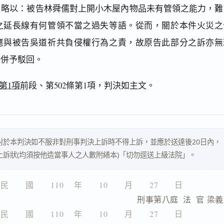
由略以：被告林舜儒對上開小木屋內物品未有管領之能力，難
之延長線有何管領不當之過失等語。從而，關於本件火災之
應與被告吳道祈共負侵權行為之責，故原告此部分之訴亦無
請併予駁回。
第1項
前段、第502條第1項，判決如主文。
對於本判決如不服非對刑事判決上訴時不得上訴，並應於送達後20日內，
上訴狀(均須按他造當事人之人數附繕本)「切勿逕送上級法院」。
民　　國　　110 　年　　10　　月　　27　　日
　　　　　　　　　刑事第八庭  法  官 梁
民　　國　　110 　年　　10　　月　　27　　日