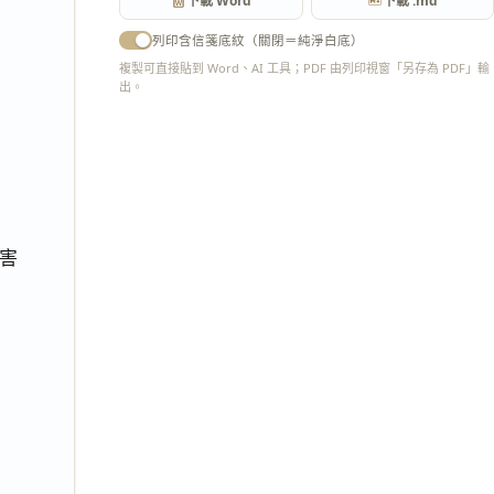
下載 Word
下載 .md
列印含信箋底紋（關閉＝純淨白底）
複製可直接貼到 Word、AI 工具；PDF 由列印視窗「另存為 PDF」輸
出。
匯出 PDF
害