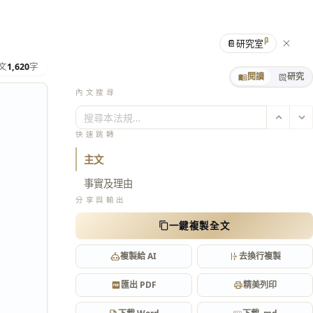
β
📔
研究室
文
1,620
字
閱讀
研究
內文搜尋
搜尋本法規…
快速跳轉
主文
事實及理由
判
分享與輸出
一鍵複製全文
複製給 AI
去換行複製
匯出 PDF
精美列印