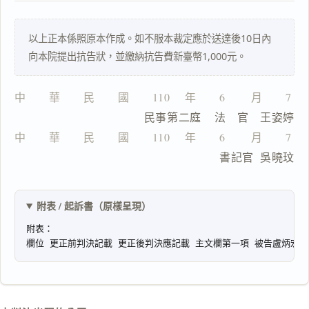
主
文
以上正本係照原本作成。如不服本裁定應於送達後10日內
理
向本院提出抗告狀，並繳納抗告費新臺幣1,000元。
由
中　　華　　民　　國　　110 　年　　6 　　月　　7 
                  民事第二庭    法　官　王姿婷
中　　華　　民　　國　　110 　年　　6 　　月　　7 
一
                                書記官  吳曉玟
鍵
複
製
全
附表 / 起訴書（原樣呈現）
文
複製給 AI
去換行複製
匯出 PDF
精美列印
下載 Word
下載 .md