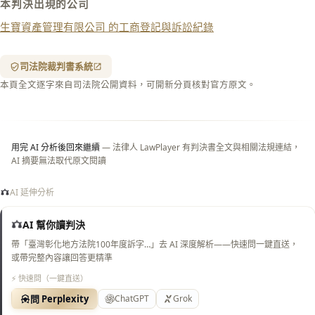
本判決出現的公司
列印
生寶資產管理有限公司 的工商登記與訴訟紀錄
含信
箋底
紋
（關
司法院裁判書系統
閉＝
本頁全文逐字來自司法院公開資料，可開新分頁核對官方原文。
純淨
白
底）
用完 AI 分析後回來繼續
— 法律人 LawPlayer 有判決書全文與相關法規連結，
AI 摘要無法取代原文閱讀
AI 延伸分析
AI 幫你讀判決
帶「臺灣彰化地方法院100年度訴字…」去 AI 深度解析——快速問一鍵直送，
或帶完整內容讓回答更精準
⚡ 快速問（一鍵直送）
問 Perplexity
ChatGPT
Grok