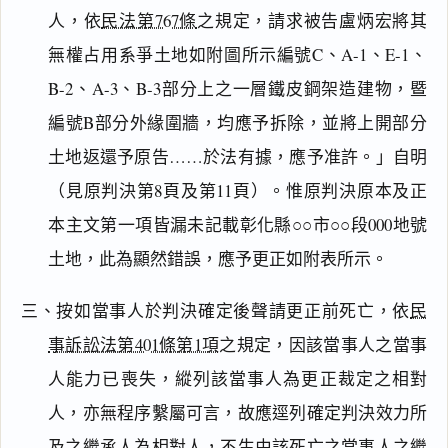
人，依
民法第767條
之規定，請求被告盧炳宏將其
無權占用系爭土地如附圖所示編號C、A-1、E-1、
B-2、A-3、B-3部分上之一層鐵皮鋼架造建物，暨
編號B部分外緣圍牆，均應予拆除，並將上開部分
土地返還予原告……於法有據，應予准許。」自明
（見原判決第8頁及第11頁）。惟原判決原本及正
本主文第一項皆漏未記載彰化縣○○市○○段000地號
土地，此為顯然錯誤，應予更正如附表所示。
三、按如當事人於判決確定後聲請更正前死亡，依
民
事訴訟法第401條第1項
之規定，因該當事人之當事
人能力已喪失，縱列該當事人為更正裁定之相對
人，亦無程序繫屬可言，故應逕列確定判決效力所
及之繼承人為相對人，不生由該死亡之當事人之繼