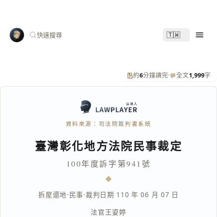
🇹🇼
快速搜尋
約
6
分鐘讀完
·
全文
1,999
字
資料來源：司法院裁判書系統
臺灣彰化地方法院民事裁定
100年度訴字第941號
拆屋還地
·
民事
·
裁判日期 110 年 06 月 07 日
法官
王姿婷