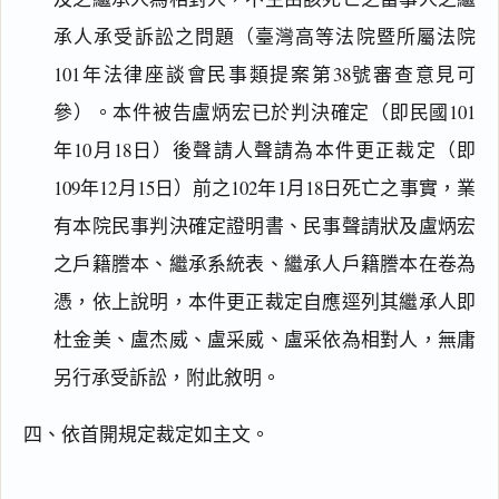
承人承受訴訟之問題（臺灣高等法院暨所屬法院
101年法律座談會民事類提案第38號審查意見可
參）。本件被告盧炳宏已於判決確定（即民國101
年10月18日）後聲請人聲請為本件更正裁定（即
109年12月15日）前之102年1月18日死亡之事實，業
有本院民事判決確定證明書、民事聲請狀及盧炳宏
之戶籍謄本、繼承系統表、繼承人戶籍謄本在卷為
閱讀
研究
憑，依上說明，本件更正裁定自應逕列其繼承人即
杜金美、盧杰威、盧采威、盧采依為相對人，無庸
另行承受訴訟，附此敘明。
搜尋本
四、依首開規定裁定如主文。