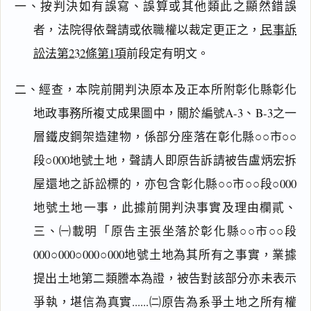
一、按判決如有誤寫、誤算或其他類此之顯然錯誤
者，法院得依聲請或依職權以裁定更正之，
民事訴
訟法第232條第1項
前段定有明文。
二、經查，本院前開判決原本及正本所附彰化縣彰化
地政事務所複丈成果圖中，關於編號A-3、B-3之一
層鐵皮鋼架造建物，係部分座落在彰化縣○○市○○
段○000地號土地，聲請人即原告訴請被告盧炳宏拆
屋還地之訴訟標的，亦包含彰化縣○○市○○段○000
地號土地一事，此據前開判決事實及理由欄貳、
三、㈠載明「原告主張坐落於彰化縣○○市○○段
000○000○000○000地號土地為其所有之事實，業據
提出土地第二類謄本為證，被告對該部分亦未表示
爭執，堪信為真實......㈡原告為系爭土地之所有權