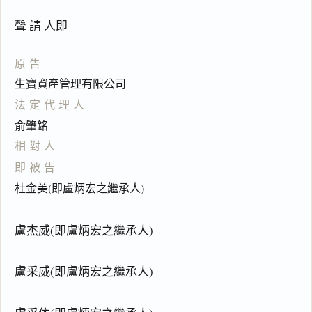
聲 請 人即
原告
生寶資產管理有限公司
法定代理人
俞肇銘
相對人
即被告
杜金美(即盧炳宏之繼承人)
盧杰威(即盧炳宏之繼承人)
盧采威(即盧炳宏之繼承人)