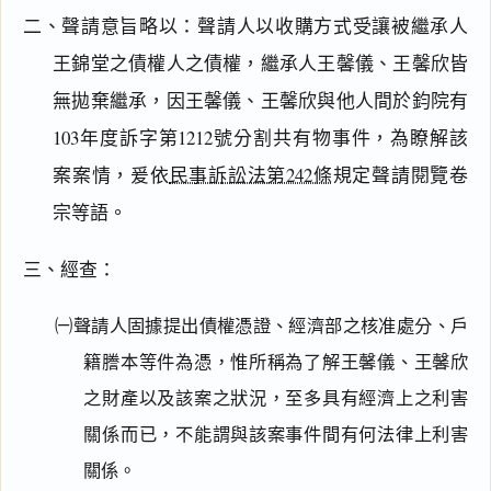
二、聲請意旨略以：聲請人以收購方式受讓被繼承人
王錦堂之債權人之債權，繼承人王馨儀、王馨欣皆
無拋棄繼承，因王馨儀、王馨欣與他人間於鈞院有
103年度訴字第1212號分割共有物事件，為瞭解該
案案情，爰依
民事訴訟法第242條
規定聲請閱覽卷
宗等語。
閱讀
研究
三、經查：
㈠聲請人固據提出債權憑證、經濟部之核准處分、戶
搜尋本
籍謄本等件為憑，惟所稱為了解王馨儀、王馨欣
之財產以及該案之狀況，至多具有經濟上之利害
關係而已，不能謂與該案事件間有何法律上利害
主
關係。
文