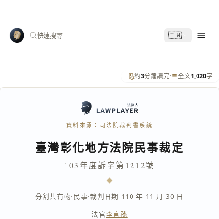
🇹🇼
快速搜尋
約
3
分鐘讀完
·
全文
1,020
字
資料來源：司法院裁判書系統
臺灣彰化地方法院民事裁定
103年度訴字第1212號
分割共有物
·
民事
·
裁判日期 110 年 11 月 30 日
法官
李言孫