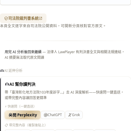
含信
箋底
紋
（關
司法院裁判書系統
閉＝
本頁全文逐字來自司法院公開資料，可開新分頁核對官方原文。
純淨
白
底）
用完 AI 分析後回來繼續
— 法律人 LawPlayer 有判決書全文與相關法規連結，
AI 摘要無法取代原文閱讀
AI 延伸分析
AI 幫你讀判決
帶「臺灣彰化地方法院103年度訴字…」去 AI 深度解析——快速問一鍵直送，
或帶完整內容讓回答更精準
⚡ 快速問（一鍵直送）
問 Perplexity
ChatGPT
Grok
📋 帶完整內容（複製後貼上）