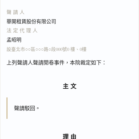
聲請人
華開租賃股份有限公司
法定代理人
孟昭明
設臺北市○○區○○○路○段000號0 樓、0樓
上列聲請人聲請閱卷事件，本院裁定如下：
主文
聲請駁回。
理由