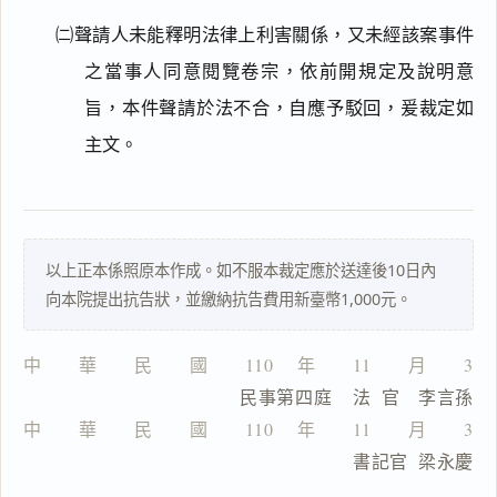
㈡聲請人未能釋明法律上利害關係，又未經該案事件
理
由
之當事人同意閱覽卷宗，依前開規定及說明意
旨，本件聲請於法不合，自應予駁回，爰裁定如
主文。
一
鍵
複
製
以上正本係照原本作成。如不服本裁定應於送達後10日內
全
向本院提出抗告狀，並繳納抗告費用新臺幣1,000元。
文
複製給 AI
去換行複製
中　　華　　民　　國　　110 　年　　11　　月　　30
                  民事第四庭    法  官　李言孫
匯出 PDF
精美列印
中　　華　　民　　國　　110 　年　　11　　月　　30
下載 Word
下載 .md
                                書記官  梁永慶
列印