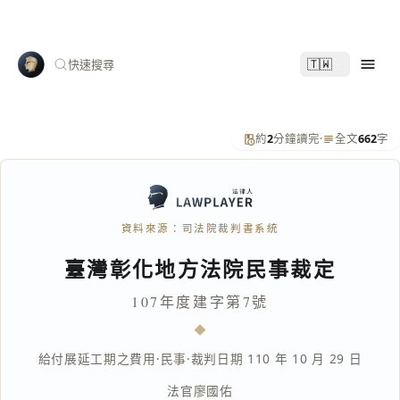
🇹🇼
快速搜尋
約
2
分鐘讀完
·
全文
662
字
資料來源：司法院裁判書系統
臺灣彰化地方法院民事裁定
107年度建字第7號
給付展延工期之費用
·
民事
·
裁判日期 110 年 10 月 29 日
法官
廖國佑