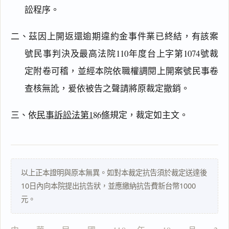
訟程序。
二、茲因上開返還逾期違約金事件業已終結，有該案
主
號民事判決及最高法院110年度台上字第1074號裁
文
定附卷可稽，並經本院依職權調閱上開案號民事卷
理
查核無訛，爰依被告之聲請將原裁定撤銷。
由
三、依
民事訴訟法第186條
規定，裁定如主文。
一
鍵
複
以上正本證明與原本無異。如對本裁定抗告須於裁定送達後
製
10日內向本院提出抗告狀，並應繳納抗告費新台幣1000
全
元。
文
複製給 AI
去換行複製