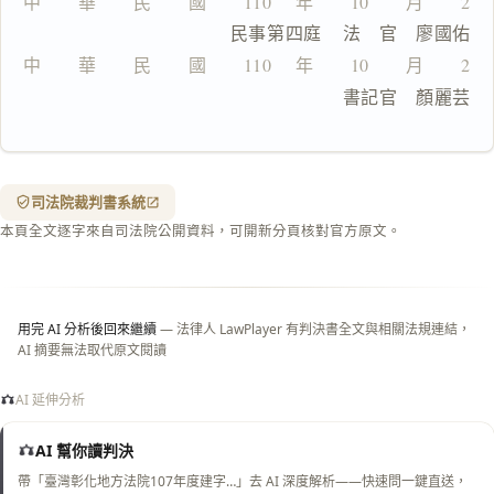
中　　華　　民　　國　　110 　年　　10　　月　　29
                  民事第四庭    法　官　廖國佑
匯出 PDF
精美列印
中　　華　　民　　國　　110 　年　　10　　月　　29
下載 Word
下載 .md
                                書記官　顏麗芸
列印
含信
箋底
紋
（關
司法院裁判書系統
閉＝
本頁全文逐字來自司法院公開資料，可開新分頁核對官方原文。
純淨
白
底）
用完 AI 分析後回來繼續
— 法律人 LawPlayer 有判決書全文與相關法規連結，
AI 摘要無法取代原文閱讀
AI 延伸分析
AI 幫你讀判決
帶「臺灣彰化地方法院107年度建字…」去 AI 深度解析——快速問一鍵直送，