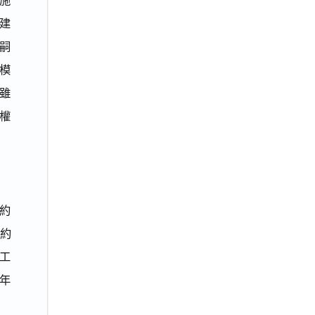
建
嗣
模
雖
權
約
約約
工
6年