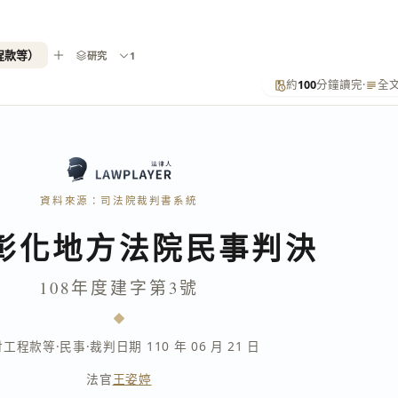
程款等）
研究
1
約
100
分鐘讀完
·
全
資料來源：司法院裁判書系統
彰化地方法院民事判決
108年度建字第3號
付工程款等
·
民事
·
裁判日期 110 年 06 月 21 日
法官
王姿婷