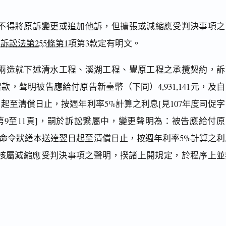
不得將原訴變更或追加他訴，但擴張或減縮應受判決事項之
訴訟法第255條第1項第3款
定有明文。
兩造就下述清水工程、溪湖工程、豐原工程之承攬契約，訴
，聲明被告應給付原告新臺幣（下同）4,931,141元，及
起至清償日止，按週年利率5%計算之利息[見107年度司促字
卷)第9至11頁]，嗣於訴訟繫屬中，變更聲明為：被告應給付
及自支付命令狀繕本送達翌日起至清償日止，按週年利率5%計算之
，核屬減縮應受判決事項之聲明，揆諸上開規定，於程序上並