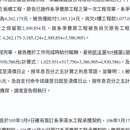
案之板模工程，原告已施作系爭豐原工程之第一次工程完畢，系爭
262,175元，被告僅給付3,185,124元，尚欠4樓工程款1,077,0
保留款2,309,854元，故系爭豐原工程被告尚欠原告工
262,175-3,185,124+2,309,854=3,386,905)。
程完畢，被告應於工作完成時給付報酬，爰依
民法第505條第1項
586元(計算式：1,025,931+517,750+3,386,905=4,930,586)，
起至清償日止，按年息百分之五計算之利息等語。並聲明：1.被
0,586元，及自支付命令送達翌日起至清償日止，按年息百分之五
供擔保，請准宣告假執行。
於105年3月9日確有簽訂系爭清水工程承攬契約，106年5月1
攬契約，106年10月20日簽訂系爭豐原工程承攬契約。惟原告