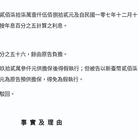
貳佰柒拾柒萬壹仟伍佰捌拾貳元及自民國一零七年十二月十
按年息百分之五計算之利息。
分之五十六，餘由原告負擔。
玖拾貳萬參仟元供擔保後得假執行；但被告以新臺幣貳佰柒
元為原告預供擔保，得免為假執行。
駁回。
事實及理由