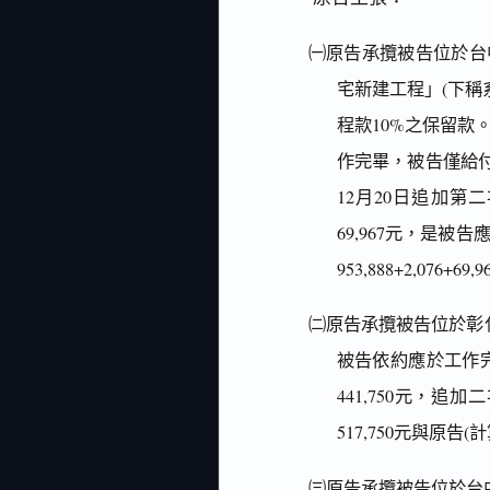
㈠原告承攬被告位於台中
宅新建工程」(下稱
程款10%之保留款。
作完畢，被告僅給付5
12月20日追加第
69,967元，是被告應
953,888+2,076+69,9
㈡原告承攬被告位於彰
被告依約應於工作
441,750元，
517,750元與原告(計算式
㈢原告承攬被告位於台