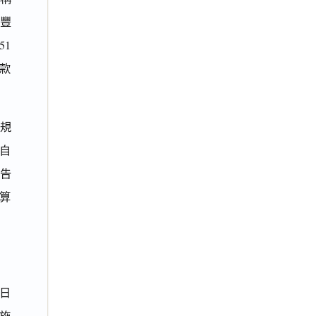
豐
51
程款
規
及自
告
計算
7日
於施