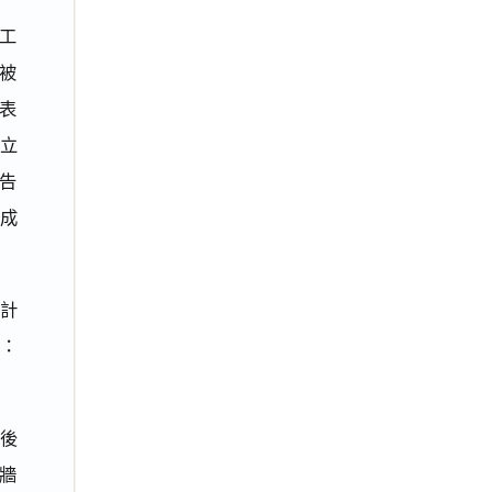
次工
被
表
之立
告
完成
共計
式：
後
牆