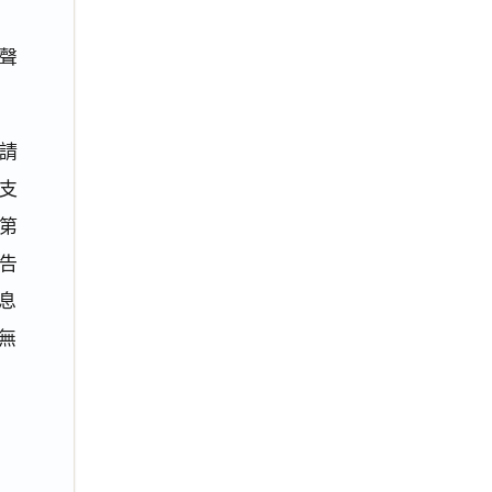
聲
請
自支
第
原告
利息
無