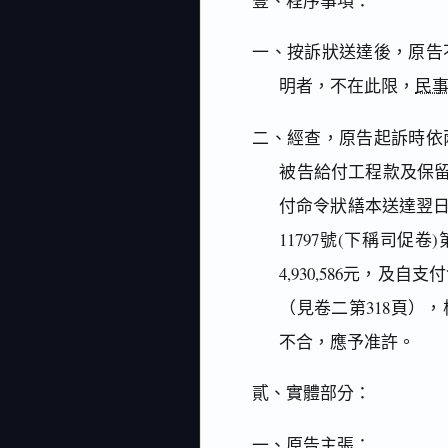
壹、程序事項：
一、按訴狀送達後，原告
明者，不在此限，
民事
二、經查，原告起訴時依
被告給付工程款及保留款
付命令狀繕本送達翌日
11797號(下稱司促
4,930,586元，
（見卷二第318頁）
不合，應予准許。
貳、實體部分：
一、原告主張：