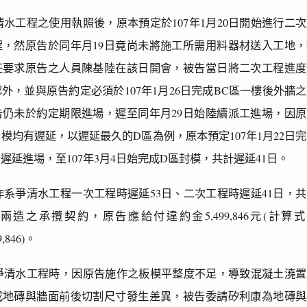
清水工程之使用執照後，原本預定於107年1月20日開始進行二
程，然原告於同年月19日竟尚未將施工所需用料器材送入工地，
任要求原告之人員陳基陸在該日開會，被告當日將二次工程進度
外，並與原告約定必須於107年1月26日完成BC區一樓後外牆
告仍未於約定期限進場，遲至同年月29日始陸續派工進場，因原
模均有遲延，以遲延最久的D區為例，原本預定107年1月22日
遲延進場，至107年3月4日始完成D區封模，共計遲延41日。
作系爭清水工程一次工程時遲延53日、二次工程時遲延41日，
兩造之承攬契約，原告應給付違約金5,499,846元(計算
9,846)。
系爭清水工程時，因原告施作之板模平整度不足，導致混凝土澆置
成地磚與牆面前後切割尺寸發生差異，被告委請矽利康為地磚與