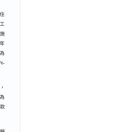
邑住
告工
已施
6年
款為
6-
程，
為
留款
稱