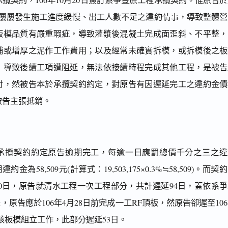
，屢屢發生施工進度緩慢、出工人數不足之違約情事，導致整體營
板模品質有嚴重瑕疵，導致灌漿後混凝土完成面歪斜、不平整，
補或增厚之泥作工作費用；以及經常未確實拆模，或拆模後之板
，導致後續工項遭阻延，無法依接續時程完成其他工程，是被告
付，然被告本於承攬契約約定，對原告有因遲延完工之違約金債
被告主張抵銷。
之承攬契約約定原告逾期完工，每逾一日應罰總價千分之三之違
金為58,509元(計算式：19,503,175×0.3%≒58,509)。而契
0日，原告就清水工程一次工程部分，共計遲延94日，蓋依系爭
，原告應於106年4月28日前完成一工RF頂板，然原告卻遲至10
成該板模組立工作，此部分遲延53日。