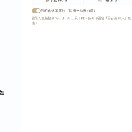
下載 Word
下載 .md
列印含信箋底紋（關閉＝純淨白底）
複製可直接貼到 Word、AI 工具；PDF 由列印視窗「另存為 PDF」輸
出。
匯出 PDF
如