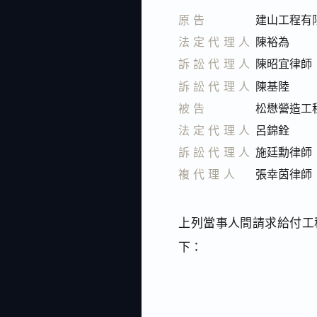
原告
建山工程有
法定代理人
陳裕為
訴訟代理人
陳昭宜律師
訴訟代理人
陳基陸
被告
松懋營造工
法定代理人
呂錦銓
訴訟代理人
施廷勳律師
複代理人
張幸茵律師
上列當事人間請求給付工程
下：