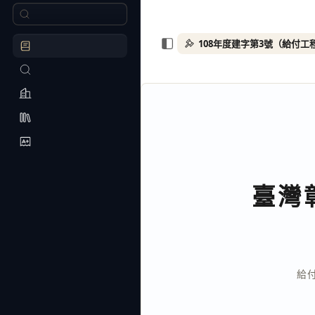
108年度建字第3號（給付工
臺灣
給