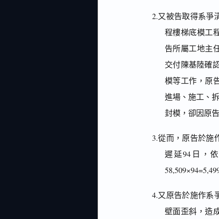
2.又被告取得系爭
程樓梯底模工
告所屬工地主
交付陳基陸確認
模等工作，原
進場、施工、拆
封模，卻因原告
3.從而，原告於施
遲延94日，依
58,509×94=5,49
4.又原告於施作
壁面歪斜，造