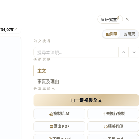
β
📔
研究室
文
34,075
字
閱讀
研究
內文搜尋
搜尋本法規…
快速跳轉
主文
事實及理由
分享與輸出
一鍵複製全文
複製給 AI
去換行複製
匯出 PDF
精美列印