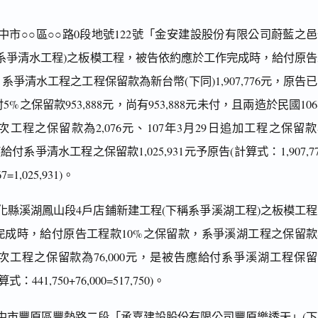
市○○區○○路0段地號122號「金安建設股份有限公司蔚藍之
系爭清水工程)之板模工程，被告依約應於工作完成時，給付原
系爭清水工程之工程保留款為新台幣(下同)1,907,776元，原告
%之保留款953,888元，尚有953,888元未付，且兩造於民國10
二次工程之保留款為2,076元、107年3月29日追加工程之保留
給付系爭清水工程之保留款1,025,931元予原告(計算式：1,907,77
67=1,025,931)。
化縣溪湖鳳山段4戶店鋪新建工程(下稱系爭溪湖工程)之板模工
完成時，給付原告工程款10%之保留款，系爭溪湖工程之保留款
追加二次工程之保留款為76,000元，是被告應給付系爭溪湖工程保
：441,750+76,000=517,750)。
中市豐原區豐勢路二段「承嘉建設股份有限公司豐原樂透天」(下