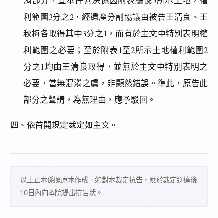
淆部分，查本件判決係因附表編號3所示土地，權
利範圍3分之2，經遺產分割協議由被告王清良、王
秋梅各取得其中3分之1，而有於主文中特別表明權
搜尋本
利範圍之必要；至於附表1至2所示土地權利範圍2
分之1均由王清良取得，並無於主文中特別表明之
必要，當無混淆之虞，非顯然錯誤。準此，原告此
主
部分之聲請，為無理由，應予駁回。
文
理
四、依首開規定裁定如主文。
由
以上正本係照原本作成。如對本裁定抗告，應於裁定送達後
一
10日內向本院提出抗告狀。
鍵
複
製