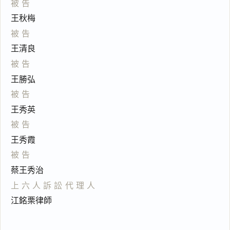
被告
王秋梅
被告
王清良
被告
王勝弘
被告
王秀英
被告
王秀霞
被告
蔡王秀治
上六人訴訟代理人
江銘栗律師