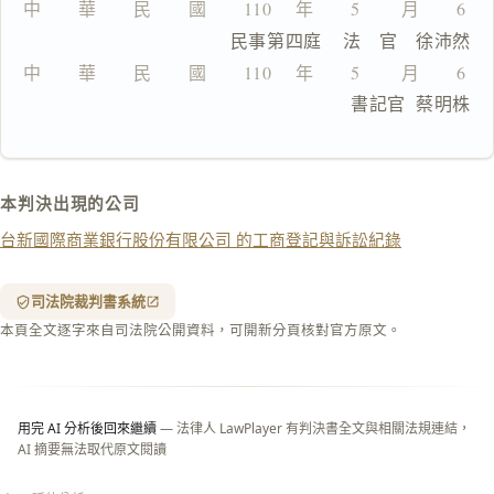
中　　華　　民　　國　　110 　年　　5 　　月　　6 
全
                  民事第四庭    法　官　徐沛然
文
中　　華　　民　　國　　110 　年　　5 　　月　　6 
複製給 AI
去換行複製
                                書記官  蔡明株
匯出 PDF
精美列印
下載 Word
下載 .md
本判決出現的公司
列印
台新國際商業銀行股份有限公司 的工商登記與訴訟紀錄
含信
箋底
紋
（關
司法院裁判書系統
閉＝
本頁全文逐字來自司法院公開資料，可開新分頁核對官方原文。
純淨
白
底）
用完 AI 分析後回來繼續
— 法律人 LawPlayer 有判決書全文與相關法規連結，
AI 摘要無法取代原文閱讀