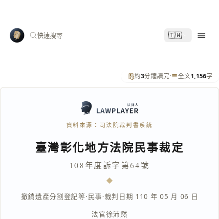
🇹🇼
快速搜尋
約
3
分鐘讀完
·
全文
1,156
字
資料來源：司法院裁判書系統
臺灣彰化地方法院民事裁定
108年度訴字第64號
撤銷遺產分割登記等
·
民事
·
裁判日期 110 年 05 月 06 日
法官
徐沛然