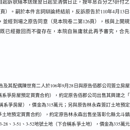
及自起訴狀繕本送達翌日起至清償日止，按年息百分之5計付之
1頁）。嗣於本件言詞辯論終結前，反訴原告於110年4月13
，並經到場之原告同意（見本院卷二第126頁），核與上開規
求既已經撤回而不復存在，本院自無庸就此再予審究，合先
及其配偶陳世育二人於106年9月28日與原告佰郡公司簽立房
稱系爭房屋預定買賣合約），約定原告佰郡公司出售其興建之「
稱系爭房屋），價金為315萬元；另與原告林永森簽訂土地預
爭土地預定買賣合約），約定原告林永森出售坐落彰化縣北斗鎮
7、3-28、3-51、3-52地號土地（下合稱系爭土地），價金為335萬