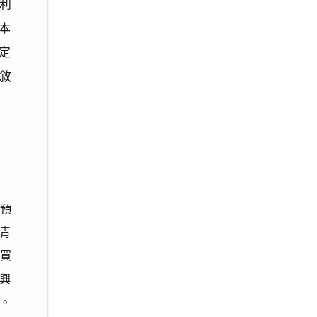
利
日本
定
敘
屋預
青
定買
興
元。