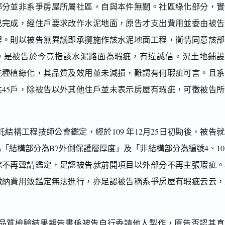
部分並非系爭房屋所屬社區，自與本件無關。社區綠化部分，實
已完成，經住戶要求改作水泥地面，原告才支出費用並委由被告
程。則以被告無異議即承攬施作該水泥地面工程，衡情同意該部
。是被告於今竟指該水泥路面為瑕疵，有違誠信。況土地鋪設
先種植綠化，其品質及效用並未減損，難謂有何瑕疵可言。且系
共45戶，除被告以外其他住戶並未表示房屋有瑕疵，可徵被告所
結構工程技師公會鑑定，經於109 年12月25日初勘後，被告
「結構部分為B7外側保護層厚度」及「非結構部分為編號4、1
其餘不再聲請鑑定，足認被告就前開項目以外部分不再主張瑕疵。
繳納費用致鑑定無法進行，亦足認被告稱系爭房屋有瑕疵云云，
品質檢驗結果報告書係被告自行委請他人製作，原告否認其真