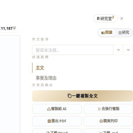
β
📔
研究室
文
11,187
字
閱讀
研究
內文搜尋
搜尋本法規…
快速跳轉
主文
事實及理由
分享與輸出
一鍵複製全文
複製給 AI
去換行複製
匯出 PDF
精美列印