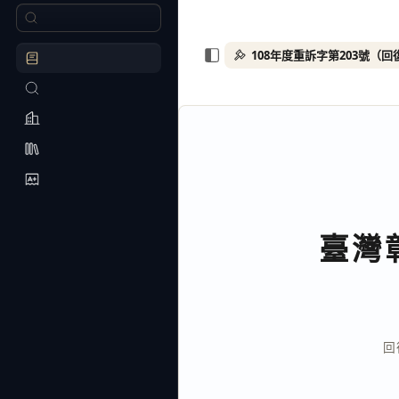
108年度重訴字第203號（
臺灣
回