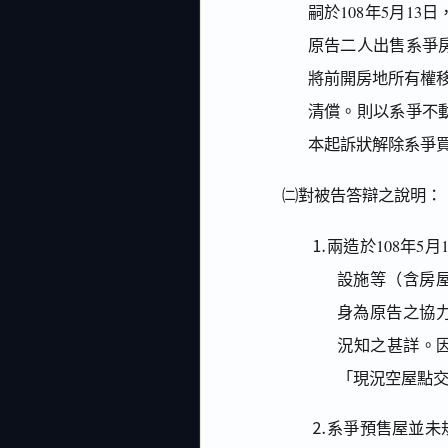
嗣於108年5月1
原告二人出售系爭房
將前開房地所有權
清償。則以系爭不
本起訴狀解除系爭
㈡對被告答辯之說明：
⒈兩造於108年5
設施等（含房
身為原告之協
況知之甚詳。
「現況空屋點
⒉系爭預售屋並未