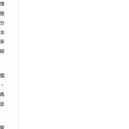
情
施
分
水
爭
辯
就鑑
0、
再
並
實