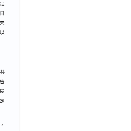
約定
3日
未
以
公共
告
屋
定
。