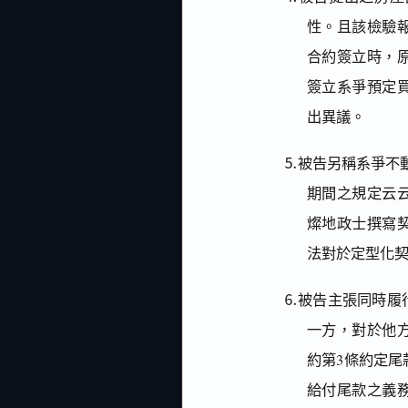
性。且該檢驗
合約簽立時，
簽立系爭預定
出異議。
⒌被告另稱系爭不
期間之規定云
燦地政士撰寫
法對於定型化
⒍被告主張同時履
一方，對於他
約第3條約定
給付尾款之義