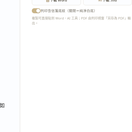
下載 Word
下載 .md
列印含信箋底紋（關閉＝純淨白底）
複製可直接貼到 Word、AI 工具；PDF 由列印視窗「另存為 PDF」輸
出。
匯出 PDF
如