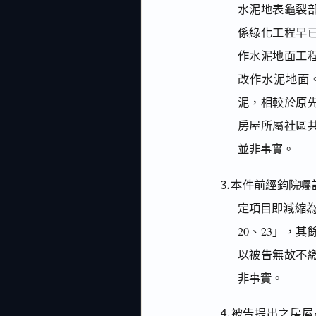
水泥地表龜裂
係綠化工程早
作水泥地面工
改作水泥地面
泥，相較於原
房屋所屬社區
並非事實。
⒊本件前經鈞院囑託
定項目即減縮為
20、23」，
以被告無故不
非事實。
⒋被告提出之房屋