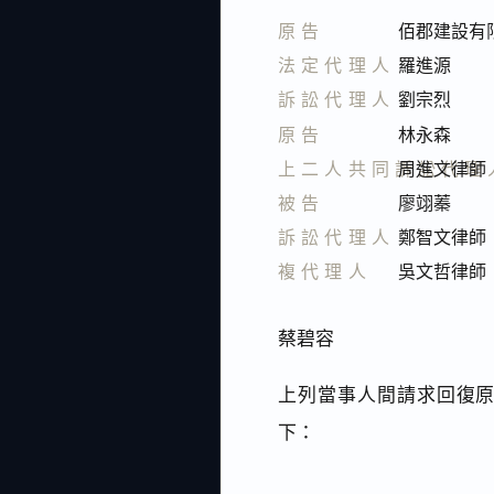
原告
佰郡建設有
法定代理人
羅進源
訴訟代理人
劉宗烈
原告
林永森
上二人共同訴訟代理
周進文律師
被告
廖翊蓁
訴訟代理人
鄭智文律師
複代理人
吳文哲律師
蔡碧容
上列當事人間請求回復原
下：