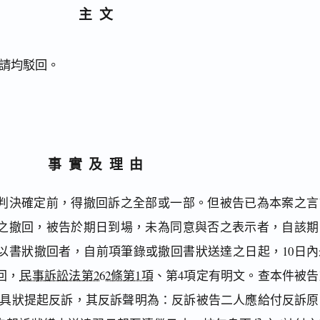
主文
請均駁回。
事實及理由
判決確定前，得撤回訴之全部或一部。但被告已為本案之言
之撤回，被告於期日到場，未為同意與否之表示者，自該期
以書狀撤回者，自前項筆錄或撤回書狀送達之日起，10日內
回，
民事訴訟法第262條第1項
、第4項定有明文。查本件被告
8日具狀提起反訴，其反訴聲明為：反訴被告二人應給付反訴原