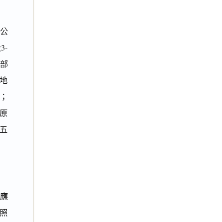
郡公
3-
有部
 地
擔；
原
五
應
照