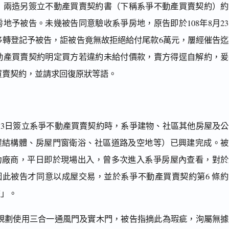
3日，兩造另簽立不動產買賣契約書（下稱系爭不動產買賣契約）
地予被告。未幾被告同意驗收系爭房地，原告即於108年8月2
移轉登記予被告，詎被告竟無故拒絕給付尾款6萬元，屢經催告迄
動產買賣契約明定買方若違約未給付價款，賣方得逕自解約，爰
買賣契約，並請求回復原狀等語。
月13日簽立系爭不動產買賣契約時，系爭建物、社區其他房屋及
屋結構體、房屋門窗衛浴、社區道路及空地等）已興建完成。被
力廠商，平日即於現場出入，曾多次進入系爭房屋內查看，對於
因此被告才同意以成屋交易，並於系爭不動產買賣契約第6 條約
交」。
規劃使用三合一通風門及實木門，被告指摘此為瑕疵，洵屬無據