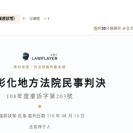
回復原狀等）
研究
1
約
33
分鐘讀完
·
全
資料來源：司法院裁判書系統
彰化地方法院民事判決
108年度重訴字第203號
復原狀等
·
民事
·
裁判日期 110 年 08 月 13 日
法官
林于人