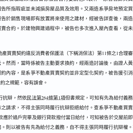
報告所指瑕疵並未減損房屋品質及效用。又兩造系爭房地預定買
原告於銷售現場即有放置將來使用之建材，經被告詳查後，兩造
買賣合約。於建物興建過程中，被告也多次進入屋內查看，從未
動產買賣契約違反消費者保護法（下稱消保法）第11條之1合理
云。然而，當時係被告主動要求換約，經兩造討論後，由證人黃
契約內容，是系爭不動產買賣契約並非定型化契約，被告援引消
契約之規範，容有誤會。
行抗辯，然依
民法第264條第1項
但書規定，可知有先為給付義務
方之請求，不得主張同時履行抗辯拒絕給付。查系爭不動產買賣
尾款應於過戶完畢及銀行貸款撥付當日給付，可知被告於交屋前即
務。則以被告有先為給付之義務，自不得主張同時履行抗辯權。