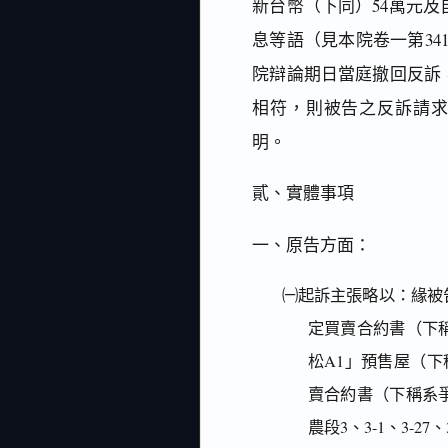
新台幣（下同）54萬元
息等語（見本院卷一第34
院辯論期日當庭撤回反訴
相符，則被告之反訴請
明。
貳、實體事項
一、原告方面：
㈠起訴主張略以：緣被告
定買賣合約書（下
松A1」預售屋（下
賣合約書（下稱系
農段3、3-1、3-2