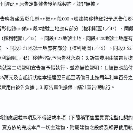
給付遲延。原告定期催告後解除契約，並非無據。
應將坐落彰化縣○○鎮○○段000 ○號建物移轉登記予原告佰
彰化縣○○鎮○○段0地號土地應有部分（權利範圍1／45）、同段
權利範圍1／45）、同段3-27地號土地、同段3-28地號土地應
）、同段3-51地號土地應有部分（權利範圍1／45）、同段3-52
利範圍1／45）移轉登記予原告林永森；⒊訴訟費用由被告負
請就第二項聲明宣告准予假執行。並為備位聲明：⒈被告應給付
森6萬元及自起訴狀繕本送達翌日起至清償日止按周年利率百分之
訟費用由被告負擔；⒊原告願供擔保，請准宣告假執行。
契約應記載事項及不得記載事項（下簡稱預售屋買賣定型化契約
：賣方依約完成本戶一切主建物、附屬建物之設備及領得使用執