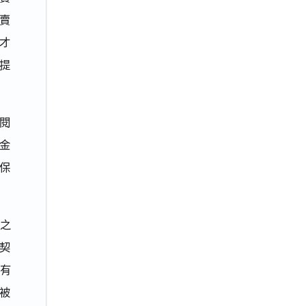
賣
才
提
審閱
金
保
之
契
有
被