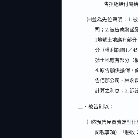
告拒絕給付屬
㈢並為先位聲明：⒈被告
司；⒉被告應將坐落
1地號土地應有部分（
分（權利範圍1／45
號土地應有部分（權
⒋原告願供擔保，
告佰郡公司、林永
計算之利息；⒉訴
二、被告則以：
㈠依預售屋買賣定型化
記載事項）「驗收