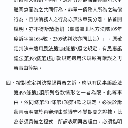
體同意而為之共同行為，非單一債務人所為之無償
行為，且該債務人之行為亦無法單獨分離，依首開
說明，亦不得訴請撤銷（臺灣臺北地方法院105年
度訴字第1684號、2305號判決亦同此旨）」。原確
定判決未適用
民法第244條第3項
之規定，有
民事訴
訟法第496條第1項
1款規定適用法規顯有錯誤之再
審事由等語。
四、按對確定判決提起再審之訴，應以有
民事訴訟法
第496條第1項
所列各款情形之一者為限。此等事
由，依同條第501條第1項第4款之規定，必須於訴
狀內表明關於再審理由並遵守不變期間之證據，此
為必須具備之程式。所謂表明再審理由，必須指明