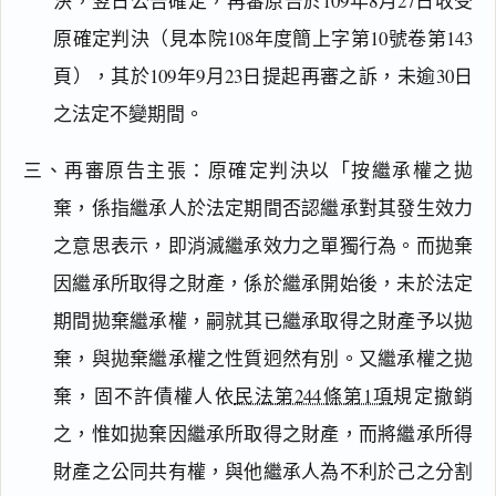
決，翌日公告確定，再審原告於109年8月27日收受
原確定判決（見本院108年度簡上字第10號卷第143
頁），其於109年9月23日提起再審之訴，未逾30日
之法定不變期間。
三、再審原告主張：原確定判決以「按繼承權之拋
棄，係指繼承人於法定期間否認繼承對其發生效力
之意思表示，即消滅繼承效力之單獨行為。而拋棄
因繼承所取得之財產，係於繼承開始後，未於法定
期間拋棄繼承權，嗣就其已繼承取得之財產予以拋
棄，與拋棄繼承權之性質迥然有別。又繼承權之拋
棄，固不許債權人依
民法第244條第1項
規定撤銷
之，惟如拋棄因繼承所取得之財產，而將繼承所得
財產之公同共有權，與他繼承人為不利於己之分割