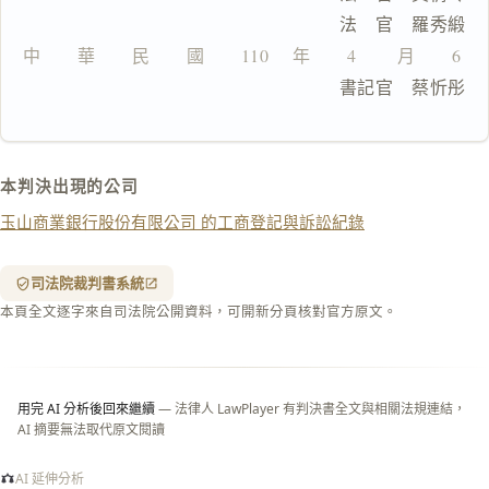
全
　　　　　　　　　　　　　　　　法　官　羅秀緞
文
中　　華　　民　　國　　110 　年　　4 　　月　　6 
複製給 AI
去換行複製
                                書記官　蔡忻彤
匯出 PDF
精美列印
下載 Word
下載 .md
本判決出現的公司
列印
玉山商業銀行股份有限公司 的工商登記與訴訟紀錄
含信
箋底
紋
（關
司法院裁判書系統
閉＝
本頁全文逐字來自司法院公開資料，可開新分頁核對官方原文。
純淨
白
底）
用完 AI 分析後回來繼續
— 法律人 LawPlayer 有判決書全文與相關法規連結，
AI 摘要無法取代原文閱讀
AI 延伸分析