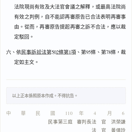
法院現尚有效及大法官會議之解釋，或最高法院尚
有效之判例，自不能認再審原告已合法表明再審事
搜尋本
由。從而，再審原告提起再審之訴不合法，應以裁
定駁回。
六、依
民事訴訟法第502條第1項
、第95條、第78條，裁
主
文
定如主文。
理
由
以上正本係照原本作成。不得抗告。
一
中　　華　　民　　國　　110 　年　　4 　　月　　6 
鍵
             民事第三庭   審判長法　官　洪榮謙
複
製
　　　　　　　　　　　　　　　　法　官　黃倩玲