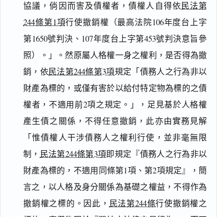
協議，倘因而害及債權者，債權人自得依
民法第
244條第1項
行使撤銷權（最高法院106年度台上字
第1650號判決、107年度台上字第453號判決意旨參
照）。」。然原屬人格權一身之權利，是否得為撤
銷，依
民法第244條第3項
規定「債務人之行為非以
財產為標的，或僅有害於以給付特定物為標的之債
權者，不適用前2項之規定。」，足見基於人格權
產生債之關係，不得任意撤銷，此亦由實務見解
「惟債權人干涉債務人之權利行使，並非毫無限
制，
民法第244條第3項
即規定『債務人之行為非以
財產為標的，不適用同條第1項、第2項規定』，簡
言之，以人格及身分關係為基礎之權益，不得作為
撤銷權之標的。因此，
民法第244條
行使撤銷權之