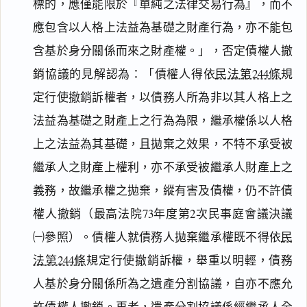
標的，應僅能限於『單純之法律交易行為』，而不
應包含以人格上法益為基礎之財產行為，亦不能包
含基於身分關係而來之財產權。」，否定債權人撤
銷協議的見解認為：「債權人得依
民法第244條
規
定行使撤銷訴權者，以債務人所為非以其人格上之
法益為基礎之財產上之行為為限，繼承權係以人格
上之法益為其基礎，且拋棄之效果，不特不承受被
繼承人之財產上權利，亦不承受被繼承人財產上之
義務，故繼承權之拋棄，縱有害及債權，仍不許債
權人撤銷（最高法院73年度第2次民事庭會議決議
㈠參照）。債權人就債務人拋棄繼承權既不得依
民
法第244條
規定行使撤銷訴權，舉重以明輕，債務
人基於身分關係所為之遺產分割協議，自亦不應允
許債權人撤銷。再者，遺產分割協議係經繼承人全