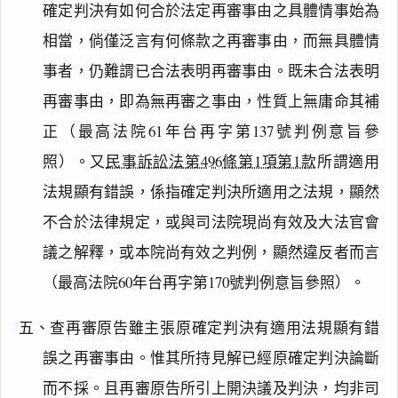
確定判決有如何合於法定再審事由之具體情事始為
相當，倘僅泛言有何條款之再審事由，而無具體情
事者，仍難謂已合法表明再審事由。既未合法表明
再審事由，即為無再審之事由，性質上無庸命其補
正（最高法院61年台再字第137號判例意旨參
照）。又
民事訴訟法第496條第1項第1款
所謂適用
法規顯有錯誤，係指確定判決所適用之法規，顯然
不合於法律規定，或與司法院現尚有效及大法官會
議之解釋，或本院尚有效之判例，顯然違反者而言
（最高法院60年台再字第170號判例意旨參照）。
五、查再審原告雖主張原確定判決有適用法規顯有錯
誤之再審事由。惟其所持見解已經原確定判決論斷
閱讀
研究
而不採。且再審原告所引上開決議及判決，均非司