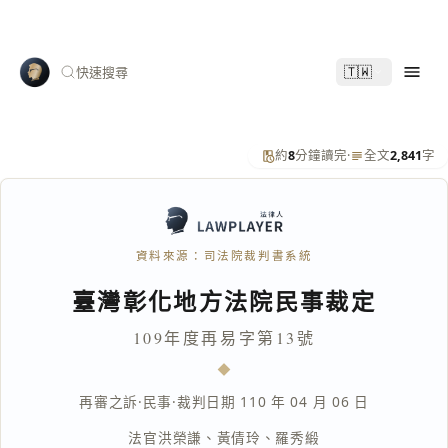
🇹🇼
快速搜尋
約
8
分鐘讀完
·
全文
2,841
字
資料來源：司法院裁判書系統
臺灣彰化地方法院民事裁定
109年度再易字第13號
再審之訴
·
民事
·
裁判日期 110 年 04 月 06 日
法官
洪榮謙
、
黃倩玲
、
羅秀緞