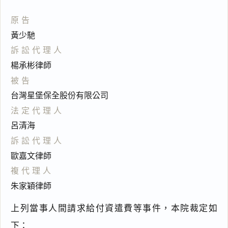
原告
黃少馳
訴訟代理人
楊承彬律師
被告
台灣星堡保全股份有限公司
法定代理人
呂清海
訴訟代理人
歐嘉文律師
複代理人
朱家穎律師
上列當事人間請求給付資遣費等事件，本院裁定如
閱讀
研究
下：