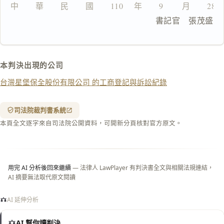
中　　華　　民　　國　　110 　年　　9 　　月　　28
複製給 AI
去換行複製
                                書記官　張茂盛
匯出 PDF
精美列印
下載 Word
下載 .md
本判決出現的公司
列印
台灣星堡保全股份有限公司 的工商登記與訴訟紀錄
含信
箋底
紋
（關
司法院裁判書系統
閉＝
本頁全文逐字來自司法院公開資料，可開新分頁核對官方原文。
純淨
白
底）
用完 AI 分析後回來繼續
— 法律人 LawPlayer 有判決書全文與相關法規連結，
AI 摘要無法取代原文閱讀
AI 延伸分析
AI 幫你讀判決