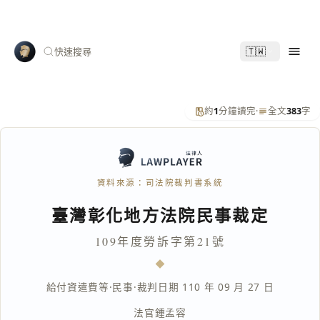
🇹🇼
快速搜尋
約
1
分鐘讀完
·
全文
383
字
資料來源：司法院裁判書系統
臺灣彰化地方法院民事裁定
109年度勞訴字第21號
給付資遣費等
·
民事
·
裁判日期 110 年 09 月 27 日
法官
鍾孟容