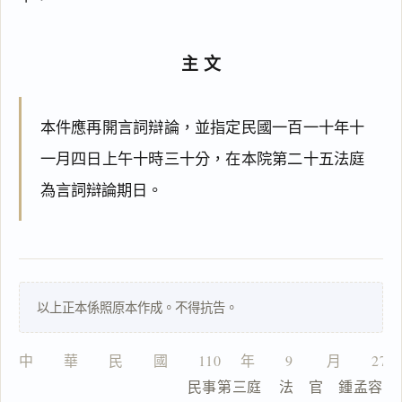
主文
搜尋本
本件應再開言詞辯論，並指定民國一百一十年十
一月四日上午十時三十分，在本院第二十五法庭
主
為言詞辯論期日。
文
一
以上正本係照原本作成。不得抗告。
鍵
複
製
中　　華　　民　　國　　110 　年　　9 　　月　　27
全
                  民事第三庭    法　官　鍾孟容
文