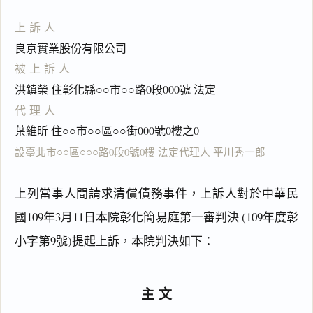
上訴人
良京實業股份有限公司
被上訴人
洪鎮榮 住彰化縣○○市○○路0段000號 法定
代理人
葉維昕 住○○市○○區○○街000號0樓之0
設臺北市○○區○○○路0段0號0樓 法定代理人 平川秀一郎
上列當事人間請求清償債務事件，上訴人對於中華民
國109年3月11日本院彰化簡易庭第一審判決 (109年度彰
小字第9號)提起上訴，本院判決如下：
主文