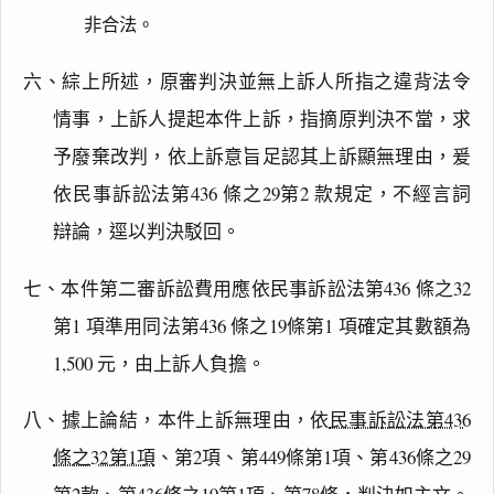
非合法。
六、綜上所述，原審判決並無上訴人所指之違背法令
情事，上訴人提起本件上訴，指摘原判決不當，求
予廢棄改判，依上訴意旨足認其上訴顯無理由，爰
依民事訴訟法第436 條之29第2 款規定，不經言詞
辯論，逕以判決駁回。
七、本件第二審訴訟費用應依民事訴訟法第436 條之32
閱讀
研究
第1 項準用同法第436 條之19條第1 項確定其數額為
1,500 元，由上訴人負擔。
八、據上論結，本件上訴無理由，依
民事訴訟法第436
搜尋本
條之32第1項
、第2項、第449條第1項、第436條之29