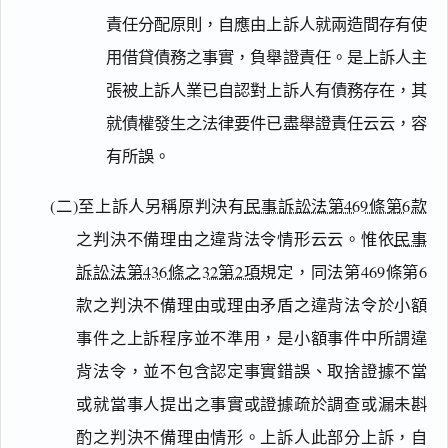
責任分配原則，自應由上訴人就兩造間存有使
用借貸債務之事實，負舉證責任。是上訴人主
張被上訴人業已自認對上訴人有債務存在，其
就債權發生之法律要件已盡舉證責任云云，容
有所誤。
(二)至上訴人另稱原判決有
民事訴訟法第469條第6款
之判決不備理由之違背法令情形云云。惟依
民事
訴訟法第436條之32第2項
規定，同法第469條第6
款之判決不備理由或理由矛盾之違背法令於小額
事件之上訴程序並不準用，是小額事件中所謂違
背法令，並不包含認定事實錯誤、取捨證據不當
或就當事人提出之事實或證據疏於調查或漏未斟
酌之判決不備理由情形。上訴人此部分上訴，自