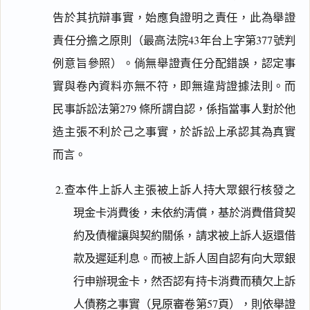
告於其抗辯事實，始應負證明之責任，此為舉證
責任分擔之原則（最高法院43年台上字第377號判
例意旨參照）。倘無舉證責任分配錯誤，認定事
實與卷內資料亦無不符，即無違背證據法則。而
民事訴訟法第279 條所謂自認，係指當事人對於他
造主張不利於己之事實，於訴訟上承認其為真實
而言。
2.查本件上訴人主張被上訴人持大眾銀行核發之
現金卡消費後，未依約清償，基於消費借貸契
約及債權讓與契約關係，請求被上訴人返還借
款及遲延利息。而被上訴人固自認有向大眾銀
行申辦現金卡，然否認有持卡消費而積欠上訴
人債務之事實（見原審卷第57頁），則依舉證