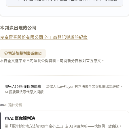
匯出 PDF
精美列印
下載 Word
下載 .md
本判決出現的公司
列印
良京實業股份有限公司 的工商登記與訴訟紀錄
含信
箋底
紋
（關
司法院裁判書系統
閉＝
本頁全文逐字來自司法院公開資料，可開新分頁核對官方原文。
純淨
白
底）
用完 AI 分析後回來繼續
— 法律人 LawPlayer 有判決書全文與相關法規連結，
AI 摘要無法取代原文閱讀
AI 延伸分析
AI 幫你讀判決
帶「臺灣彰化地方法院109年度小上…」去 AI 深度解析——快速問一鍵直送，