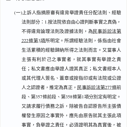
(一)上訴人指摘原審有違背舉證責任分配法則、經驗
法則部分：1.按法院依自由心證判斷事實之真偽，
不得違背論理法則及證據法則，為
民事訴訟法第
222條第3項
所明定。所謂經驗法則，係指由社會
生活累積的經驗歸納所得之法則而言。又當事人
主張有利於己之事實者，就其事實有舉證之責
任；私文書應由舉證人證其真正；私文書經本人
或其代理人簽名、蓋章或按指印或有法院或公證
人之認證者，推定為真正，
民事訴訟法第277條
前
段、第357條前段、第358條第1項分別定有明定。
又請求履行債務之訴，除被告自認原告所主張債
權發生原因之事實外，應先由原告就其主張此項
事實，負舉證之責任，必須證明其為真實後，被