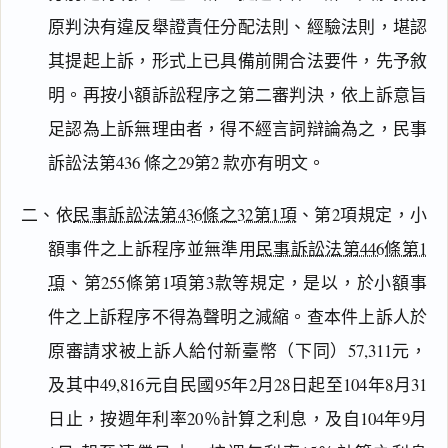
原判決有違反舉證責任分配法則、經驗法則，堪認
其提起上訴，形式上已具備前開合法要件，先予敘
明。再按小額訴訟程序之第二審判決，依上訴意旨
足認為上訴無理由者，得不經言詞辯論為之，民事
訴訟法第436 條之29第2 款亦有明文。
二、依
民事訴訟法第436條之32第1項
、第2項規定，小
額事件之上訴程序並無準用
民事訴訟法第446條第1
項
、第255條第1項第3款等規定，是以，於小額事
件之上訴程序不得為聲明之減縮。查本件上訴人於
原審請求被上訴人給付新臺幣（下同）57,311元，
及其中49,816元自民國95年2月28日起至104年8月31
日止，按週年利率20％計算之利息，及自104年9月