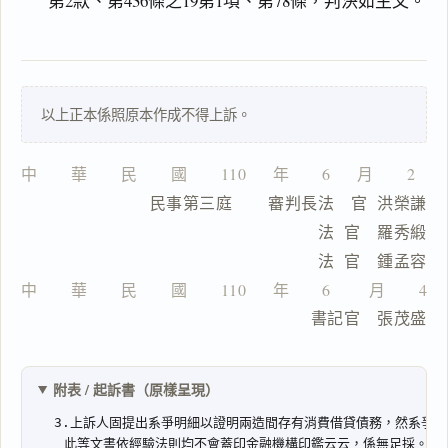
第2款、第436條之19第1項、第78條，判決如主文。
主
文
事
實
以上正本係照原本作成不得上訴。
及
理
中　　華　　民　　國　　110 　 年　　6  　月　　2   
由
　　            民事第三庭    　審判長法　官  洪榮謙
                                      法  官　羅秀緞
                                      法  官　鍾孟容
中　　華　　民　　國　　110 　 年　　6 　　月　　4
一
                                      書記官　張茂盛
鍵
複
製
全
附表 / 起訴書（原樣呈現）
文
複製給 AI
去換行複製