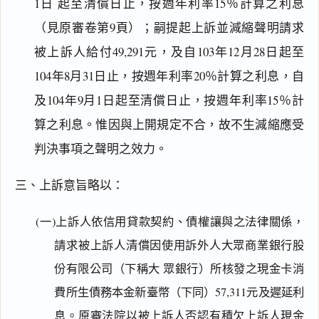
1日 起至清償日止，按週年利率15％計算之利息
（見原審卷第9頁）；嗣提起上訴並減縮聲明請求
被上訴人給付49,291元，及自103年12月28日起至
104年8月31日止，按週年利率20％計算之利息，自
及104年9月1日起至清償日止，按週年利率15％計
算之利息。惟因與上開規定不合，故不生減縮應受
判決事項之聲明之效力。
三、上訴意旨略以：
(一)上訴人依信用貸款契約、債權讓與之法律關係，
請求被上訴人清償因使用訴外人大眾商業銀行股
份有限公司（下稱大 眾銀行）所核發之現金卡消
費所生債務本金新臺幣（下同）57,311元及遲延利
息。原審法院以被上訴人否認有積欠上訴人現金