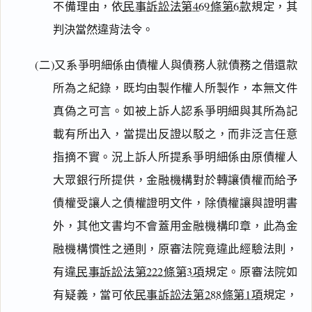
不備理由，依
民事訴訟法第469條第6款
規定，其
判決當然違背法令。
(二)又系爭明細係由債權人與債務人就債務之借還款
所為之紀錄，既均由製作權人所製作，本無文件
真偽之可言。如被上訴人認系爭明細與其所為記
載有所出入，當提出反證以駁之，而非泛言任意
指摘不實。況上訴人所提系爭明細係由原債權人
大眾銀行所提供，金融機構對於轉讓債權而給予
債權受讓人之債權證明文件，除債權讓與證明書
外，其他文書均不會蓋用金融機構印章，此為金
融機構慣性之通則，原審法院竟違此經驗法則，
有違
民事訴訟法第222條第3項
規定。原審法院如
有疑義，當可依
民事訴訟法第288條第1項
規定，