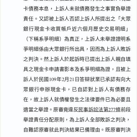
卡債務本息，上訴人未就債務發生之事實負舉證
責任。又認被上訴人否認上訴人所提出之「大眾
銀行現金卡收買帳戶近六個月歷史交易明細」
（下稱系爭明細）為真正，上訴人未舉證證明系
爭明細係由大眾銀行所出具，因而為上訴人敗訴
之判決。然上訴人於起訴時已提出上訴人親自填
具之現金卡申請書影本及系爭明細為證，且被上
訴人於民國109年2月21日答辯狀業已承認有向大
眾銀行申辦現金卡，已自認對上訴人有債務存
在，故上訴人就債權發生之法律要件已為必要且
適當之舉證。原審竟違反
民事訴訟法第277條
前段
舉證責任分配原則，為上訴人全部敗訴之判決，
自難認原審就此判決結果已備理由。既原審判決