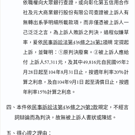
依職權向大眾銀行查證，或向彰化第五信用合作
社及元大商業銀行股份有限公司查證被上訴人有
無轉出系爭明細所載款項，而非僅憑被上訴人一
己泛泛之言，為上訴人敗訴之判決，過程似嫌草
率，爰依
民事訴訟法第436條之24第2項
規 定提起
上訴，並聲明：①原判決廢棄。②被上訴人應給
付 上訴人57,311元，及其中49,816元自民國95年2
月28日起至104年8月31日止，按週年利率20％計
算之利息，及自104年9月1日 起至清償日止，按週
年利率15％計算之利息。
四、本件依
民事訴訟法第436條之29第2款
規定，不經言
詞辯論而為判決，故無被上訴人書狀或陳述。
五、得心證之理由：