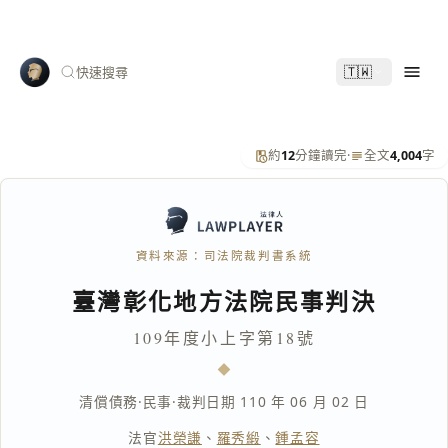
🇹🇼
快速搜尋
約
12
分鐘讀完
·
全文
4,004
字
資料來源：司法院裁判書系統
臺灣彰化地方法院民事判決
109年度小上字第18號
清償債務
·
民事
·
裁判日期 110 年 06 月 02 日
法官
洪榮謙
、
羅秀緞
、
鍾孟容