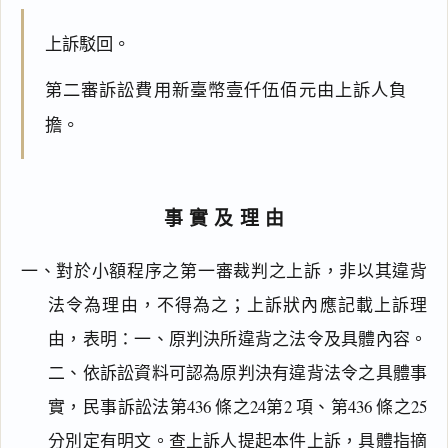
上訴駁回。
第二審訴訟費用新臺幣壹仟伍佰元由上訴人負
擔。
事實及理由
一、對於小額程序之第一審裁判之上訴，非以其違背
法令為理由，不得為之；上訴狀內應記載上訴理
由，表明：一、原判決所違背之法令及具體內容。
二、依訴訟資料可認為原判決有違背法令之具體事
實，民事訴訟法第436 條之24第2 項、第436 條之25
分別定有明文。查上訴人提起本件上訴，具體指摘