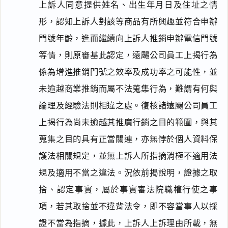
上訴人同意提供姓名、出生年月日及住址之情
形，認知上訴人對該等商品有所興趣並符合申辦
門號年齡，進而繼續向上訴人推銷申辦電信門號
等情，則原審基此認定，遠颺公司員工上揭行為
係為增進推銷門號之效率及成功率之可能性，並
未逾越商業推銷而屬不法蒐集行為，難謂有何與
論理及經驗法則相違之處。復核諸遠颺公司員工
上揭行為尚未逾越其推廣行銷之目的範圍，與其
蒐集之目的具有正當關連，亦無悖於個人資料保
護法相關規定，並無上訴人所指摘消極不適用法
規及適用不當之違法。況依前揭說明，證據之取
捨、認定事實，屬於事實審法院職權行使之事
項，若其取捨並不違背法令，即不容當事人以採
證不當為指摘，據此，上訴人上訴理由所載，無