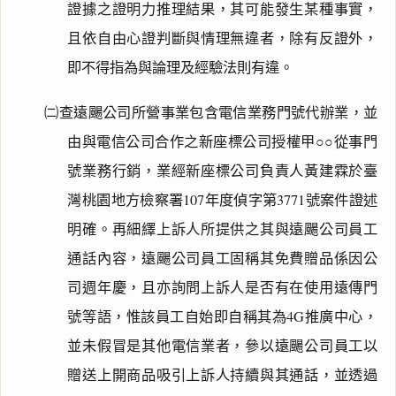
證據之證明力推理結果，其可能發生某種事實，
且依自由心證判斷與情理無違者，除有反證外，
即不得指為與論理及經驗法則有違。
㈡查遠颺公司所營事業包含電信業務門號代辦業，並
由與電信公司合作之新座標公司授權甲○○從事門
號業務行銷，業經新座標公司負責人黃建霖於臺
灣桃園地方檢察署107年度偵字第3771號案件證述
明確。再細繹上訴人所提供之其與遠颺公司員工
通話內容，遠颺公司員工固稱其免費贈品係因公
司週年慶，且亦詢問上訴人是否有在使用遠傳門
號等語，惟該員工自始即自稱其為4G推廣中心，
並未假冒是其他電信業者，參以遠颺公司員工以
贈送上開商品吸引上訴人持續與其通話，並透過