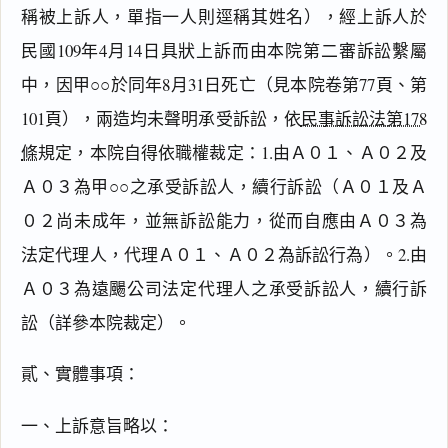
稱被上訴人，單指一人則逕稱其姓名），經上訴人於
民國109年4月14日具狀上訴而由本院第二審訴訟繫屬
中，因甲○○於同年8月31日死亡（見本院卷第77頁、第
101頁），兩造均未聲明承受訴訟，依
民事訴訟法第178
條
規定，本院自得依職權裁定：1.由Ａ０１、Ａ０２及
Ａ０３為甲○○之承受訴訟人，續行訴訟（Ａ０１及Ａ
０２尚未成年，並無訴訟能力，從而自應由Ａ０３為
法定代理人，代理Ａ０１、Ａ０２為訴訟行為）。2.由
Ａ０３為遠颺公司法定代理人之承受訴訟人，續行訴
訟（詳參本院裁定）。
貳、實體事項：
一、上訴意旨略以：