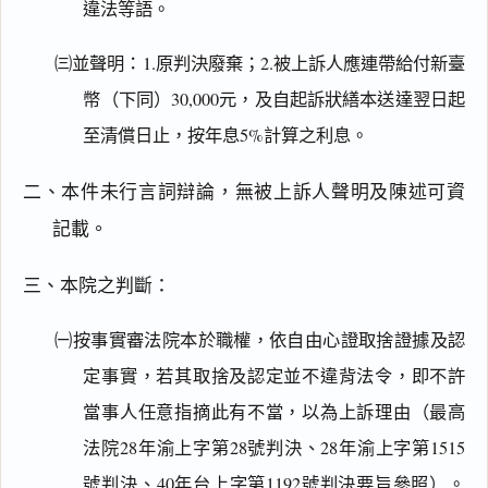
違法等語。
㈢並聲明：1.原判決廢棄；2.被上訴人應連帶給付新臺
幣（下同）30,000元，及自起訴狀繕本送達翌日起
至清償日止，按年息5%計算之利息。
二、本件未行言詞辯論，無被上訴人聲明及陳述可資
記載。
三、本院之判斷：
㈠按事實審法院本於職權，依自由心證取捨證據及認
定事實，若其取捨及認定並不違背法令，即不許
當事人任意指摘此有不當，以為上訴理由（最高
法院28年渝上字第28號判決、28年渝上字第1515
號判決、40年台上字第1192號判決要旨參照）。