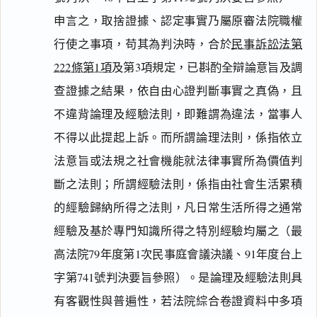
申言之，取捨證據、認定事實乃屬原審法院職權
行使之事項，苟其為判決時，合於
民事訴訟法第
222條第1項
及第3項規定，已斟酌全辯論意旨及調
查證據之結果，依自由心證判斷事實之真偽，且
不違背論理及經驗法則，即難謂為違法，當事人
不得以此提起上訴。而所謂論理法則，係指依立
法意旨或法規之社會機能就法律事實所為價值判
斷之法則；所謂經驗法則，係指由社會生活累積
的經驗歸納所得之法則，凡日常生活所得之通常
經驗及基於專門知識所得之特別經驗均屬之（最
高法院79年度第1次民事庭會議決議、91年度台上
字第741號判決要旨參照）。是論理及經驗法則具
有客觀性與普遍性，若法院綜合卷證資料中多項