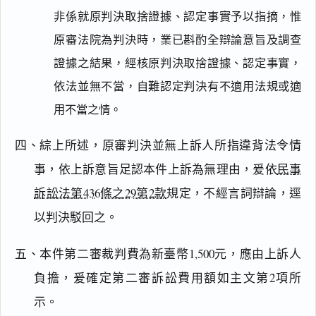
非係就原判決取捨證據、認定事實予以指摘，惟
原審法院為判決時，業已斟酌全辯論意旨及調查
證據之結果，經核原判決取捨證據、認定事實，
依法並無不當，自難認定判決有不適用法規或適
用不當之情。
四、綜上所述，原審判決並無上訴人所指違背法令情
事，依上訴意旨足認本件上訴為無理由，爰依
民事
訴訟法第436條之29第2款
規定，不經言詞辯論，逕
閱讀
研究
以判決駁回之。
五、本件第二審裁判費為新臺幣1,500元，應由上訴人
搜尋本
負擔，爰確定第二審訴訟費用額如主文第2項所
示。