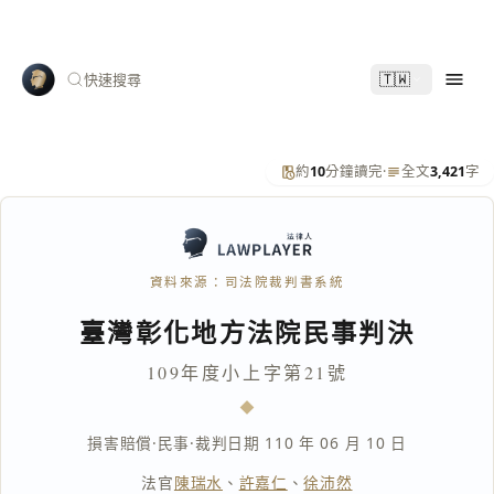
🇹🇼
快速搜尋
約
10
分鐘讀完
·
全文
3,421
字
資料來源：司法院裁判書系統
臺灣彰化地方法院民事判決
109年度小上字第21號
損害賠償
·
民事
·
裁判日期 110 年 06 月 10 日
法官
陳瑞水
、
許嘉仁
、
徐沛然