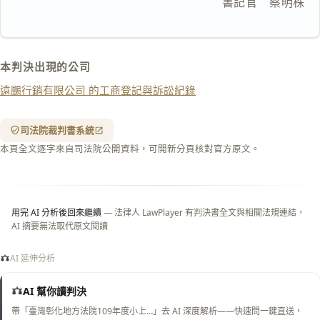
                            　　　    書記官　蔡明株
匯出 PDF
精美列印
下載 Word
下載 .md
本判決出現的公司
列印
遠颺行銷有限公司 的工商登記與訴訟紀錄
含信
箋底
紋
（關
司法院裁判書系統
閉＝
本頁全文逐字來自司法院公開資料，可開新分頁核對官方原文。
純淨
白
底）
用完 AI 分析後回來繼續
— 法律人 LawPlayer 有判決書全文與相關法規連結，
AI 摘要無法取代原文閱讀
AI 延伸分析
AI 幫你讀判決
帶「臺灣彰化地方法院109年度小上…」去 AI 深度解析——快速問一鍵直送，