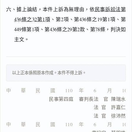
六、據上論結，本件上訴為無理由，依
民事訴訟法第
主
文
436條之32第1項
、第2項、第436條之19第1項、第
事
449條第1項、第436條之29第2款、第78條，判決如
實
主文。
及
理
由
以上正本係照原本作成。本件不得上訴。
一
中　　華　　民　　國　　110 　年　　6 　　月　　10
鍵
                  民事第四庭    審判長法　官  陳瑞水
複
製
                                      法  官　許嘉仁
全
                                      法  官　徐沛然
文
中　　華　　民　　國　　110 　年　　6 　　月　　10
複製給 AI
去換行複製