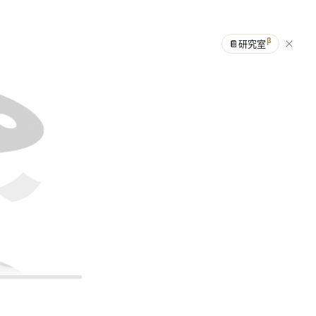
β
📔
研究室