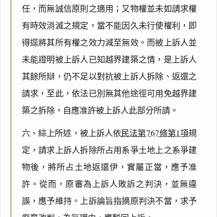
任，而無誠信原則之適用；又物權並未如請求權
有時效消滅之規定，當不能因久未行使權利，即
得逕將其所有權之效力減至無效。而被上訴人並
未能證明被上訴人已知越界建築之情，是上訴人
其餘所辯，仍不足以對抗被上訴人拆除、返還之
請求，至此，依法已別無其他途徑可用免越界建
築之拆除，自應准許被上訴人此部分所請。
六、綜上所述，被上訴人依
民法第767條第1項
規
定，請求上訴人拆除所占用系爭土地上之系爭建
物後，將所占土地返還伊，實屬正當，應予准
許。從而，原審為上訴人敗訴之判決，並無違
誤，應予維持。上訴論旨指摘原判決不當，求予