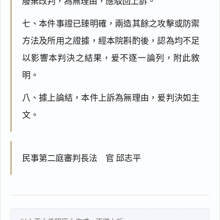
廢棄改判，為無理由，應駁回上訴。
七、本件事證已臻明確，兩造其餘之攻擊或防禦
方法及所用之證據，經本院斟酌後，認為均不足
以影響本判決之結果，爰不逐一論列，附此敘
閱讀
研究
明。
八、據上論結，本件上訴為無理由，爰判決如主
搜尋本
文。
民事第二庭審判長法 官 邱志平
主
文