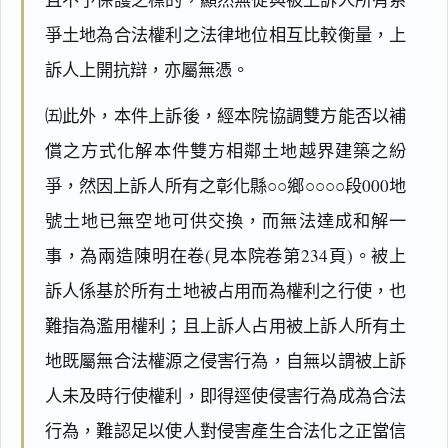
爭土地為合法權利之法律地位相互比較衡量，上
訴人上開抗辯，亦屬無憑。
㈤此外，本件上訴後，經本院協調雙方能否以補
償之方式化解本件雙方相鄰土地越界建築之紛
爭，然因上訴人所有之彰化縣○○鄉○○○○段000地
號土地已無空地可供交換，而無法達成和解一
事，為兩造陳明在卷(見本院卷第234頁)。被上
訴人係基於所有土地被占用而為權利之行使，也
難指為濫用權利；且上訴人占用被上訴人所有土
地既屬無合法權源之侵害行為，自無以謂被上訴
人未及時行使權利，即得逕使侵害行為成為合法
行為，難認足以使人對侵害產生合法化之正當信