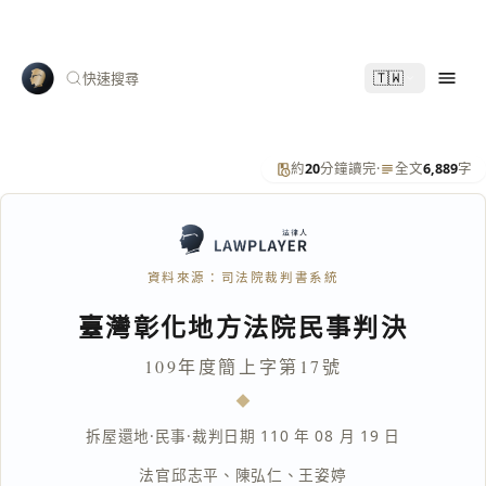
🇹🇼
快速搜尋
約
20
分鐘讀完
·
全文
6,889
字
資料來源：司法院裁判書系統
臺灣彰化地方法院民事判決
109年度簡上字第17號
拆屋還地
·
民事
·
裁判日期 110 年 08 月 19 日
法官
邱志平
、
陳弘仁
、
王姿婷