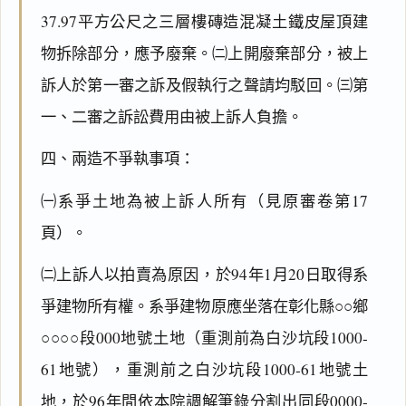
37.97平方公尺之三層樓磚造混凝土鐵皮屋頂建
物拆除部分，應予廢棄。㈡上開廢棄部分，被上
訴人於第一審之訴及假執行之聲請均駁回。㈢第
一、二審之訴訟費用由被上訴人負擔。
四、兩造不爭執事項：
㈠系爭土地為被上訴人所有（見原審卷第17
頁）。
㈡上訴人以拍賣為原因，於94年1月20日取得系
爭建物所有權。系爭建物原應坐落在彰化縣○○鄉
○○○○段000地號土地（重測前為白沙坑段1000-
61地號），重測前之白沙坑段1000-61地號土
地，於96年間依本院調解筆錄分割出同段0000-