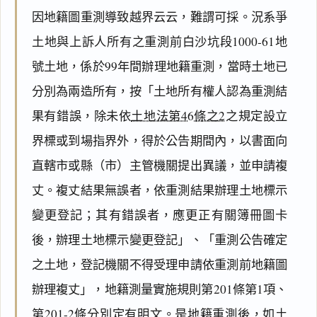
因地籍圖重測導致越界云云，難謂可採。況系爭
土地與上訴人所有之重測前白沙坑段1000-61地
號土地，係於99年間辦理地籍重測，當時土地已
分別為兩造所有，按「土地所有權人認為重測結
果有錯誤，除未依
土地法第46條之2
之規定設立
界標或到場指界外，得於公告期間內，以書面向
直轄市或縣（市）主管機關提出異議，並申請複
丈。複丈結果無誤者，依重測結果辦理土地標示
變更登記；其有錯誤者，應更正有關簿冊圖卡
後，辦理土地標示變更登記」、「重測公告確定
之土地，登記機關不得受理申請依重測前地籍圖
辦理複丈」，地籍測量實施規則第201條第1項、
第201-2條分別定有明文。是地籍重測後，如土