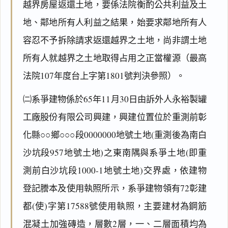
越界房屋返還土地，要係法院衡酌公共利益及土
地、鄰地所有人利益之結果，始要求鄰地所有人
容忍不予拆除請求返還越界之土地，尚非謂土地
所有人就越界之土地取得占用之正當權源（最高
法院107年度台上字第1801號判決參照）。
㈡系爭建物係於65年11月30日由訴外人永裕製罐
工廠股份有限公司興建，興建位置位於重測前彰
化縣○○鄉○○○段0000000地號土地(重測後為南白
沙坑段957地號土地)之東南隅與系爭土地(即重
測前白沙坑段1000-1地號土地)交界處，依建物
登記謄本及使用執照所示，系爭建物領有72彰建
都(使)字第17588號使用執照，主要建材為鋼筋
混凝土加強磚造，層數2層，一、二層面積均為