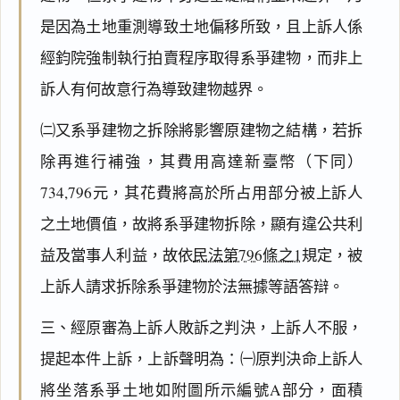
是因為土地重測導致土地偏移所致，且上訴人係
經鈞院強制執行拍賣程序取得系爭建物，而非上
訴人有何故意行為導致建物越界。
㈡又系爭建物之拆除將影響原建物之結構，若拆
除再進行補強，其費用高達新臺幣（下同）
734,796元，其花費將高於所占用部分被上訴人
之土地價值，故將系爭建物拆除，顯有違公共利
益及當事人利益，故依
民法第796條之1
規定，被
上訴人請求拆除系爭建物於法無據等語答辯。
三、經原審為上訴人敗訴之判決，上訴人不服，
提起本件上訴，上訴聲明為：㈠原判決命上訴人
將坐落系爭土地如附圖所示編號A部分，面積