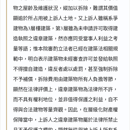
物之屋齡及維護狀況，縱加以拆除，難謂其價值
顯逾於所占用被上訴人土地。又上訴人雖稱系爭
建物為3層樓建築，第3層雖為未申請許可取得建
造執照之違章建築，然亦應同受當事人利益之考
量等語；惟本院審酌立法者已經在建築法相關規
範中，明白表示建築物未經審查許可並發給執照
不得擅自建造，違反者處以處罰，甚至強制拆除
不予補償，拆除費用由建築物所有人負擔等節，
顯然在法律評價上，違章建築物為法律所不許，
而不具有權利地位，並非值得保護之利益，自不
得與合法建物等量齊觀。因此，在層級化財產權
保障當中，上訴人之違章建築物屬於法律所禁止
且不予保護之標的，顯然無從與被上訴人所有系