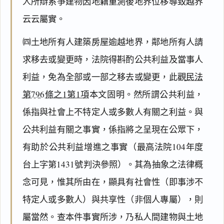
人所辯系爭建物因地籍重測後地界位移導致越界
云云屬實。
㈣土地所有人建築房屋逾越地界，鄰地所有人請
求移去或變更時，法院得斟酌公共利益及當事人
利益，免為全部或一部之移去或變更，此觀
民法
第796條之1第1項
本文固明。然所謂公共利益，
係指與社會上不特定人或多數人有關之利益。與
公共利益有關之事實，係指將之呈現在公眾下，
有助於公共利益增進之事實（最高法院104年度
台上字第1431號判決參照）。其為抽象之法律概
念可見，惟其所由在，顯具有社會性（即事涉不
特定人或多數人）與共享性（非個人專屬），則
屬當然。查本件事實所涉，乃私人間建物與土地