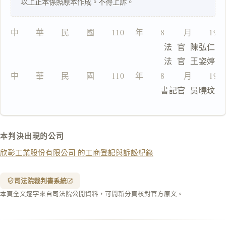
以上正本係照原本作成。不得上訴。
一
鍵
中　　華　　民　　國　　110 　年　　8 　　月　　19
複
製
                                  法  官  陳弘仁
全
                                  法  官  王姿婷
文
中　　華　　民　　國　　110 　年　　8 　　月　　19
複製給 AI
去換行複製
                                  書記官  吳曉玟
匯出 PDF
精美列印
下載 Word
下載 .md
本判決出現的公司
列印
欣彰工業股份有限公司 的工商登記與訴訟紀錄
含信
箋底
紋
（關
司法院裁判書系統
閉＝
本頁全文逐字來自司法院公開資料，可開新分頁核對官方原文。
純淨
白
底）