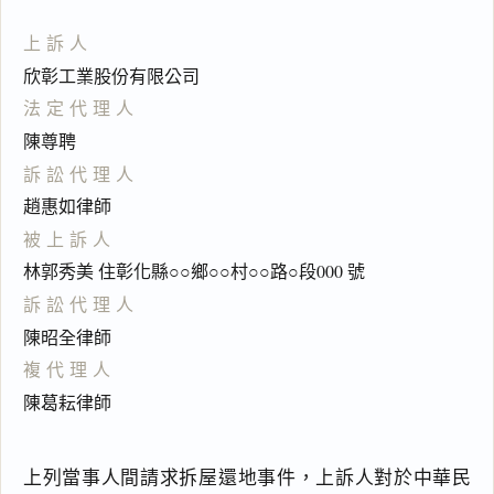
上訴人
欣彰工業股份有限公司
法定代理人
陳尊聘
訴訟代理人
趙惠如律師
被上訴人
林郭秀美 住彰化縣○○鄉○○村○○路○段000 號
訴訟代理人
陳昭全律師
複代理人
陳葛耘律師
上列當事人間請求拆屋還地事件，上訴人對於中華民