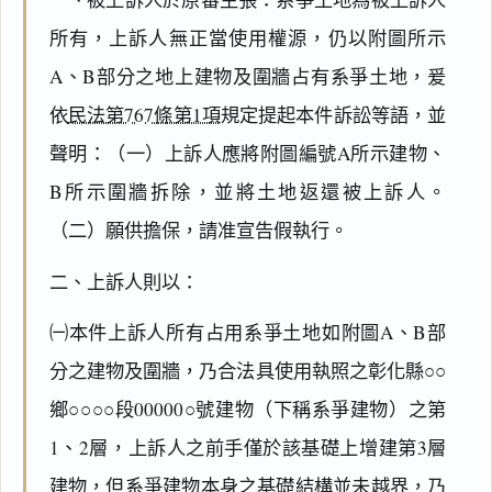
所有，上訴人無正當使用權源，仍以附圖所示
A、B部分之地上建物及圍牆占有系爭土地，爰
依
民法第767條第1項
規定提起本件訴訟等語，並
聲明：（一）上訴人應將附圖編號A所示建物、
B所示圍牆拆除，並將土地返還被上訴人。
（二）願供擔保，請准宣告假執行。
二、上訴人則以：
㈠本件上訴人所有占用系爭土地如附圖A、B部
分之建物及圍牆，乃合法具使用執照之彰化縣○○
鄉○○○○段00000○號建物（下稱系爭建物）之第
1、2層，上訴人之前手僅於該基礎上增建第3層
建物，但系爭建物本身之基礎結構並未越界，乃