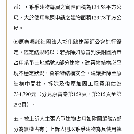
㎡），系爭建物每層之實際面積為134.58平方公
尺，大於使用執照申請之建物面積129.78平方公
尺。
㈤原審囑託社團法人彰化縣建築師公會進行鑑
定，鑑定結果略以：若拆除如原審判決附圖所示
占用系爭土地編號A部分建物，建築物結構必呈
現不穩定狀況，會影響結構安全，建議拆除至原
結構中間柱，拆除及復原加固工程費用估為
734,790元（分見原審卷第159頁、第215頁至第
292頁）。
五、被上訴人主張系爭建物占用如附圖編號A部
分為無權占有；上訴人則以系爭建物為具使用執