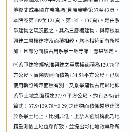
地複丈成果圖在卷為憑(見原審卷第37至43頁，
本院卷第109至121頁、第135、137頁)。是由系
爭建物之現況觀之，其為三層樓建物，與原核准
興建二層樓建物及面積相較，均不相符而有所增
加，且部分面積占用系爭土地等節，應堪認定。
㈢系爭建物經核准興建之單層樓面積為129.78平
方公尺、實際興建面積為134.58平方公尺，已與
使用執照所示面積有別。又系爭建物占用鄰地即
系爭土地之面積達37.97平方公尺，約有29%(計
算式：37.9/129.78≒0.29)之建物面積係越界建築
於系爭土地上，比例非低。上訴人雖辯稱此乃地
籍重測後土地位移所致，並提出彰化地政事務所