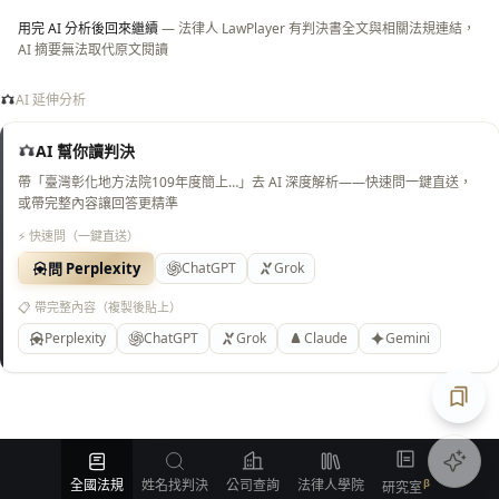
用完 AI 分析後回來繼續
— 法律人 LawPlayer 有判決書全文與相關法規連結，
AI 摘要無法取代原文閱讀
AI 延伸分析
AI 幫你讀判決
帶「臺灣彰化地方法院109年度簡上…」去 AI 深度解析——快速問一鍵直送，
或帶完整內容讓回答更精準
⚡ 快速問（一鍵直送）
問 Perplexity
ChatGPT
Grok
📋 帶完整內容（複製後貼上）
Perplexity
ChatGPT
Grok
Claude
Gemini
匯出
全國法規
姓名找判決
公司查詢
法律人學院
研究室