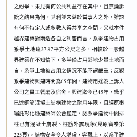
之紛爭，未見有何公共利益存在其中，且無論訴
訟之結果為何，其利並未溢於當事人之外，難認
有何不特定人或多數人得共享之空間。又就本件
越界建築對兩造各自之利害而言，系爭建物占用
系爭土地達37.97平方公尺之多，相較於一般越
界建築在不知情下，多半僅占用鄰地少量土地而
言，系爭土地被占用之情況不能不謂嚴重；反觀
系爭建物興建時間為65年間，建物用途為上訴人
公司之員工餐廳及宿舍，興建迄今已45年，幾乎
已達鋼筋混擬土結構建物之耐用年限，且經原審
囑託彰化縣建築師公會鑑定，認系爭建物中間排
柱已有混凝土崩裂、柱筋外露現象(見原審卷第
225頁)，結構安全令人堪虞，客觀上，以系爭建