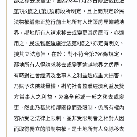
部之移去或變更，固為98年1月23日修正後
民法
第796條之1第1項
前段所明定，且上開規定於民
法物權編修正施行前土地所有人建築房屋逾越地
界，鄰地所有人請求移去或變更其房屋時，亦適
用之，
民法物權編施行法第8條之3
亦定有明文。
揆其立法意旨，在於：對不符合第796條規定，
鄰地所有人得請求移去或變更逾越地界之房屋，
有時對社會經濟及當事人之利益造成重大損害，
乃賦予法院裁量權，斟酌社會整體經濟利益及雙
方當事人之利益，免為全部或一部之移去或變
更。然此乃基於相鄰關係而受限制，係所有權內
容所受之法律上限制，並非受限制者之相對人因
而取得獨立的限制物權，是土地所有人免除移去