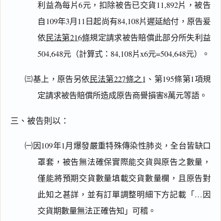
利益為每片6元，扣除被告已交貨11,892片，被告
自109年3月11日起尚有84,108片遲延給付，原告爰
依
民法第216條
規定請求被告賠償此部分所失利益
504,648元（計算式：84,108片x6元=504,648元）。
㈢基上，原告另依
民法第227條之1
、第195條第1項規
定請求被告賠償所造成原告商譽損害8萬元等語。
三、被告則以：
㈠因109年1月爆發嚴重特殊傳染性肺炎，全台皆缺口
罩套，被告無法確保實際能交貨與原告之數量，
僅能將預期交貨數量填載交貨數量欄，且原告對
此知之甚詳，並有訂單調整明細下方記載「…因
交貨期數量無法正確告知」可稽。