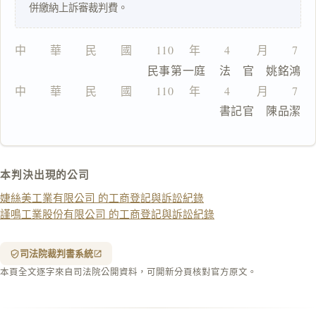
併繳納上訴審裁判費。
一
鍵
複
中　　華　　民　　國　　110 　年　　4 　　月　　7 
製
                  民事第一庭    法　官　姚銘鴻
全
文
中　　華　　民　　國　　110 　年　　4 　　月　　7 
                                書記官　陳品潔
複製給 AI
去換行複製
匯出 PDF
精美列印
本判決出現的公司
下載 Word
下載 .md
婕絲美工業有限公司 的工商登記與訴訟紀錄
列印
謹鳴工業股份有限公司 的工商登記與訴訟紀錄
含信
箋底
紋
（關
司法院裁判書系統
閉＝
本頁全文逐字來自司法院公開資料，可開新分頁核對官方原文。
純淨
白
底）