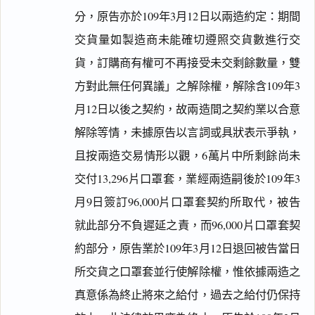
分，原告亦於109年3月12日以兩造約定：期間
交貨量如製造商未能確切遵照交貨數進行交
貨，訂購商有權可不再接受未交剩餘數量，雙
方對此無任何異議」之解除權，解除含109年3
月12日以後之契約，故兩造間之契約業以合意
解除等情，未據原告以言詞或具狀表示爭執，
且按兩造交易情形以觀，6萬片中所剩餘尚未
交付13,296片口罩套，業經兩造嗣後於109年3
月9日簽訂96,000片口罩套契約所取代，被告
就此部分不負遲延之責，而96,000片口罩套契
約部分，原告業於109年3月12日退回被告當日
所交貨之口罩套並行使解除權，惟依據兩造之
真意係為終止將來之給付，過去之給付仍保持