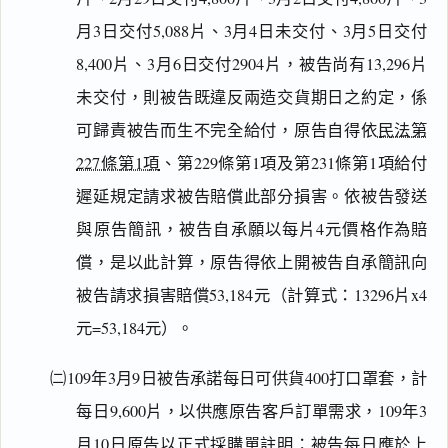
月3日交付5,088片、3月4日未交付、3月5日交付
8,400片、3月6日交付2904片，被告尚有13,296片
未交付，則被告既違反兩造交貨期日之約定，係
可歸責被告而生不完全給付，原告自得依
民法第
227條第1項
、第229條第1項及第231條第1項給付
遲延規定請求被告賠償此部分損害。依被告發送
與原告簡訊，被告自承願以每片4元價格作為賠
償，是以此計算，原告得依上開被告自承簡訊向
被告請求損害賠償53,184元（計算式：13296片x4
元=53,184元）。
㈡109年3月9日被告承諾每日可供貨400打口罩套，計
每日9,600片，以供應原告客戶訂單需求，109年3
月10日原告以正式採購單註明：被告每日應於上