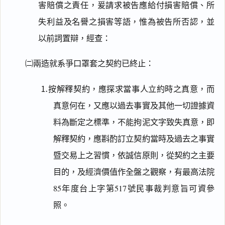
害賠償之責任，爰請求被告應給付損害賠償、所
失利益及名譽之損害等語，惟為被告所否認，並
以前詞置辯，經查：
㈡兩造就系爭口罩套之契約已終止：
⒈按解釋契約，應探求當事人立約時之真意，而
真意何在，又應以過去事實及其他一切證據資
料為斷定之標準，不能拘泥文字致失真意，即
解釋契約，應斟酌訂立契約當時及過去之事實
暨交易上之習慣，依誠信原則，從契約之主要
目的，及經濟價值作全盤之觀察，有最高法院
85年度台上字第517號民事裁判意旨可資參
照。