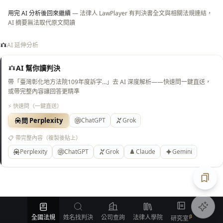
用完 AI 分析後回來繼續
— 法律人 LawPlayer 有判決書全文與相關法規連結，
AI 摘要無法取代原文閱讀
AI 延伸分析
AI 幫你讀判決
帶「臺灣彰化地方法院109年度訴字…」去 AI 深度解析——快速問一鍵直送，
或帶完整內容讓回答更精準
⚡ 快速問（一鍵直送）
問 Perplexity
ChatGPT
Grok
📋 帶完整內容（複製後貼上）
Perplexity
ChatGPT
Grok
Claude
Gemini
匯出
全國法規
姓名找判決
公司查詢
法律人學院
研究室