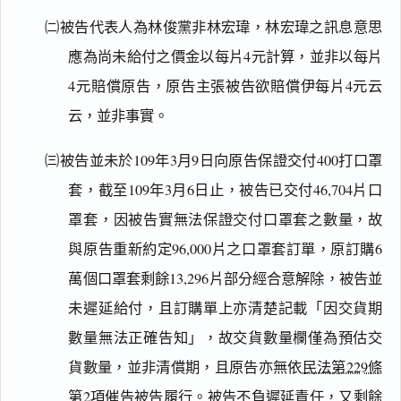
㈡被告代表人為林俊黨非林宏瑋，林宏瑋之訊息意思
應為尚未給付之價金以每片4元計算，並非以每片
4元賠償原告，原告主張被告欲賠償伊每片4元云
云，並非事實。
㈢被告並未於109年3月9日向原告保證交付400打口罩
套，截至109年3月6日止，被告已交付46,704片口
罩套，因被告實無法保證交付口罩套之數量，故
與原告重新約定96,000片之口罩套訂單，原訂購6
萬個口罩套剩餘13,296片部分經合意解除，被告並
未遲延給付，且訂購單上亦清楚記載「因交貨期
數量無法正確告知」，故交貨數量欄僅為預估交
貨數量，並非清償期，且原告亦無依
民法第229條
第2項
催告被告履行。被告不負遲延責任，又剩餘