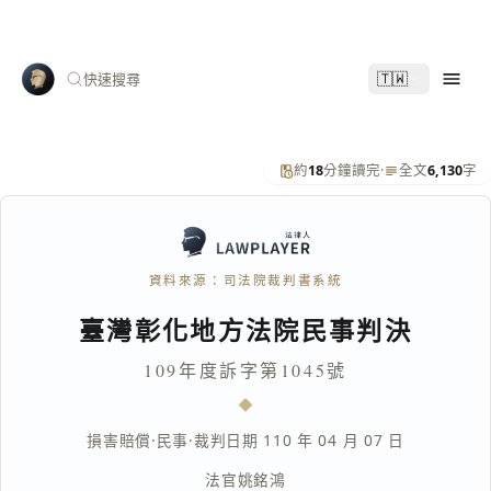
🇹🇼
快速搜尋
約
18
分鐘讀完
·
全文
6,130
字
資料來源：司法院裁判書系統
臺灣彰化地方法院民事判決
109年度訴字第1045號
損害賠償
·
民事
·
裁判日期 110 年 04 月 07 日
法官
姚銘鴻