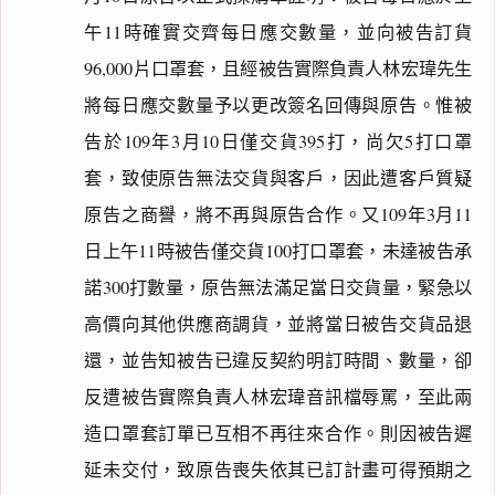
午11時確實交齊每日應交數量，並向被告訂貨
96,000片口罩套，且經被告實際負責人林宏瑋先生
將每日應交數量予以更改簽名回傳與原告。惟被
告於109年3月10日僅交貨395打，尚欠5打口罩
套，致使原告無法交貨與客戶，因此遭客戶質疑
原告之商譽，將不再與原告合作。又109年3月11
日上午11時被告僅交貨100打口罩套，未達被告承
諾300打數量，原告無法滿足當日交貨量，緊急以
高價向其他供應商調貨，並將當日被告交貨品退
還，並告知被告已違反契約明訂時間、數量，卻
反遭被告實際負責人林宏瑋音訊檔辱罵，至此兩
造口罩套訂單已互相不再往來合作。則因被告遲
延未交付，致原告喪失依其已訂計畫可得預期之