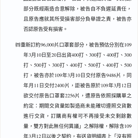
部分既經兩造合意解除，被告自不負遲延責任，
且原告應就其所受損害部分負舉證之責，被告亦
否認原告受有損害。
㈣重新訂約96,000片口罩套部分，被告預估分別在109
年3月10日至20日出貨400打、300打、400打、300
打、500打、300打、400打、500打、400打、500
打，被告亦於109年3月10日交付原告9486片，同
年月11日交付2400片，詎被告原於109年3月12日
欲交付原告口罩套2256片，遭原告依照採購單之
約定：期間交貨量如製造商未能確切遵照交貨數
進行交貨，訂購商有權可不再接受未交剩餘數
量，雙方對此無任何異議」之解除權，解除含109
年3月12日以後之契約，有送貨明細表上「沒有照