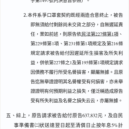
字第1497號判決意旨參照）。
⒉本件系爭口罩套契約既經兩造合意終止，被告
即無須給付剩餘尚未交貨之部分，自無遲延責
任，業如前述，則原告依
民法第227條第1項
、
第229條第1項、第231條第1項規定及第216條
規定請求被告給付因遲延所生損害及所失利
益，併依第227條之1及第195條第1項規定請求
因債務不履行所受名譽損害，顯屬無據。且原
告迄無舉證證明其名譽權受有何損害，亦未舉
證證明有何預期利益之損失，僅泛稱造成原告
受有所失利益及名譽之損失云云，亦屬無據。
五、綜上，原告請求被告給付原告637,832元，及自民
事準備書㈡狀送達翌日起至清償日止按年息5%計