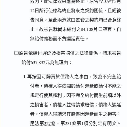
效力，此法律效果應為終止，原告於109年3月
12日所行使應為終止將來之契約關係，且經被
告同意，至此兩造就口罩套之契約均已合意終
止，故被告就尚未給付之84,108片口罩套，自
無給付義務而不負遲延責任。
㈢原告依給付遲延及損害賠償之法律關係，請求被告
給付637,832元為無理由：
⒈再按因可歸責於債務人之事由，致為不完全給
付者，債權人得依關於給付遲延或給付不能之
規定行使其權利；因不完全給付而生前項以外
之損害者，債權人並得請求賠償；債務人遲延
者，債權人得請求其賠償因遲延而生之損害；
民法第227條
、第231條第1項分別定有明文。