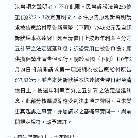
決事項之聲明者，不在此限。
民事訴訟法第255條
第1項
第2、3款定有明文。本件原告原起訴聲明請
求被告應給付原告新臺幣（下同）754,632元及自起
訴狀繕本送達翌日起至清償日止按週年利率百分之
五計算之法定遲延利息；訴訟費用由被告負擔；願
供擔保請准宣告假執行。嗣於民國（下同）110年2
月24日將前開請求第一項減縮為被告應給付原告
637,832元，並自本起訴狀繕本送達被告翌日起至清
償日止，按週年利率百分之五計算之法定遲延利
息。此部分核屬減縮應受判決事項之聲明，且未變
更其起訴之事實，亦屬請求之基礎事實同一，與前
開規定相符，應予准許。
二、原告聲明如上，主張略以：