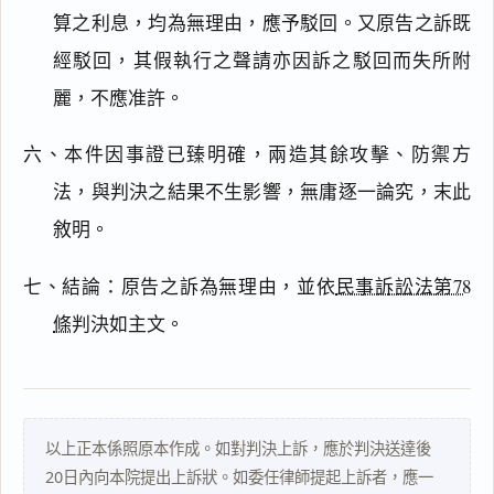
閱讀
研究
算之利息，均為無理由，應予駁回。又原告之訴既
經駁回，其假執行之聲請亦因訴之駁回而失所附
麗，不應准許。
搜尋本
六、本件因事證已臻明確，兩造其餘攻擊、防禦方
法，與判決之結果不生影響，無庸逐一論究，末此
敘明。
主
文
七、結論：原告之訴為無理由，並依
民事訴訟法第78
事
實
條
判決如主文。
及
理
由
以上正本係照原本作成。如對判決上訴，應於判決送達後
20日內向本院提出上訴狀。如委任律師提起上訴者，應一