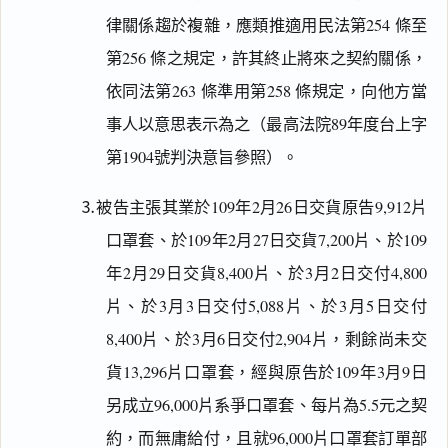
律關係趨於複雜，應類推適用民法第254 條至
第256 條之規定，許其終止將來之契約關係，
依同法第263 條準用第258 條規定，向他方當
事人以意思表示為之（最高法院89年度台上字
第1904號判決意旨參照）。
⒊被告主張其業於109年2月26日交貨原告9,912片
口罩套、於109年2月27日交貨7,200片、於109
年2月29日交貨8,400片、於3月2日交付4,800
片、於3月3日交付5,088片、於3月5日交付
8,400片、於3月6日交付2,904片，剩餘尚未交
貨13,296片口罩套，經與原告於109年3月9日
另成立96,000片系爭口罩套、每片為5.5元之契
約，而無庸給付，且就96,000片口罩套訂單部